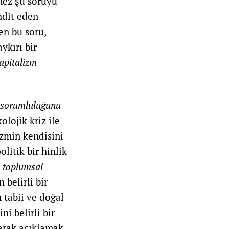
emez şu soruyu
hdit eden
en bu soru,
ykırı bir
apitalizm
sorumluluğunu
lojik kriz ile
izmin kendisini
litik bir hinlik
,
toplumsal
 belirli bir
n tabii ve doğal
ni belirli bir
larak açıklamak.