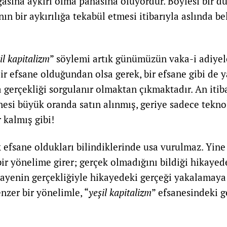
asına aykırı olma pahasına oluyordur. Böylesi bir du
n bir aykırılığa tekabül etmesi itibarıyla aslında be
il kapitalizm
” söylemi artık günümüzün vaka-i adiyel
ir efsane olduğundan olsa gerek, bir efsane gibi de y
a gerçekliği sorgulanır olmaktan çıkmaktadır. An itiba
nesi büyük oranda satın alınmış, geriye sadece tekn
 kalmış gibi!
k efsane oldukları bilindiklerinde usa vurulmaz. Yin
bir yönelime girer; gerçek olmadığını bildiği hikayede
kayenin gerçekliğiyle hikayedeki gerçeği yakalamaya ç
nzer bir yönelimle, “
yeşil kapitalizm
” efsanesindeki 