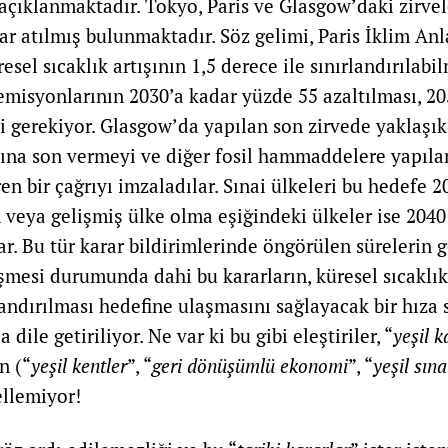
 açıklanmaktadır. Tokyo, Paris ve Glasgow’daki zirvel
ar atılmış bulunmaktadır. Söz gelimi, Paris İklim An
sel sıcaklık artışının 1,5 derece ile sınırlandırılabil
emisyonlarının 2030’a kadar yüzde 55 azaltılması, 20
si gerekiyor. Glasgow’da yapılan son zirvede yaklaşık
na son vermeyi ve diğer fosil hammaddelere yapılan
n bir çağrıyı imzaladılar. Sınai ülkeleri bu hedefe 2
 veya gelişmiş ülke olma eşiğindeki ülkeler ise 2040
r. Bu tür karar bildirimlerinde öngörülen sürelerin ge
şmesi durumunda dahi bu kararların, küresel sıcaklık 
rlandırılması hedefine ulaşmasını sağlayacak bir hıza
dile getiriliyor. Ne var ki bu gibi eleştiriler, “
yeşil k
n (“
yeşil kentler
”, “
geri dönüşümlü ekonomi
”, “
yeşil sın
ellemiyor!