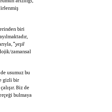
rumun arıziliği,
lirlenmiş
erinden biri
ayılmaktadır,
rıyla, “
yeşil
olojik/zamansal
e de usumuz bu
 gizli bir
alışır. Biz de
gerçeği bulmaya