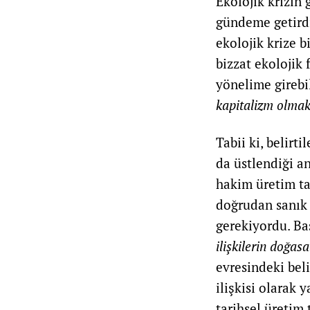
Ekolojik krizin 
gündeme getirdi
ekolojik krize 
bizzat ekolojik 
yönelime girebi
kapitalizm olmak
Tabii ki, belirt
da üstlendiği a
hakim üretim ta
doğrudan sanık 
gerekiyordu. Ba
ilişkilerin doğasa
evresindeki beli
ilişkisi olarak 
tarihsel üretim 