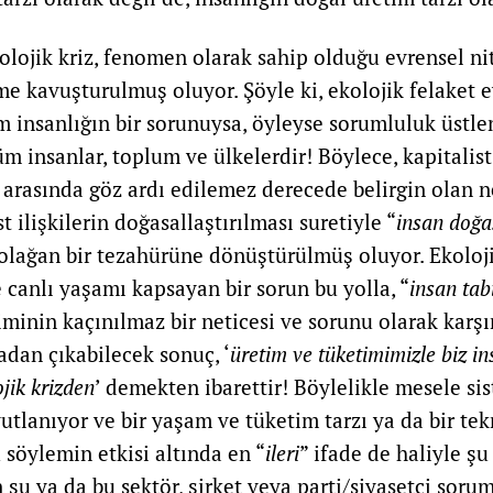
kolojik kriz, fenomen olarak sahip olduğu evrensel ni
me kavuşturulmuş oluyor. Şöyle ki, ekolojik felaket e
m insanlığın bir sorunuysa, öyleyse sorumluluk üstl
m insanlar, toplum ve ülkelerdir! Böylece, kapitalist
t arasında göz ardı edilemez derecede belirgin olan 
ist ilişkilerin doğasallaştırılması suretiyle “
insan doğa
n olağan bir tezahürüne dönüştürülmüş oluyor. Ekoloji
 canlı yaşamı kapsayan bir sorun bu yolla, “
insan tab
iminin kaçınılmaz bir neticesi ve sorunu olarak karş
adan çıkabilecek sonuç, ‘
üretim ve tüketimimizle biz in
jik krizden
’ demekten ibarettir! Böylelikle mesele si
tlanıyor ve bir yaşam ve tüketim tarzı ya da bir te
 söylemin etkisi altında en “
ileri
” ifade de haliyle şu
 şu ya da bu sektör, şirket veya parti/siyasetçi soru