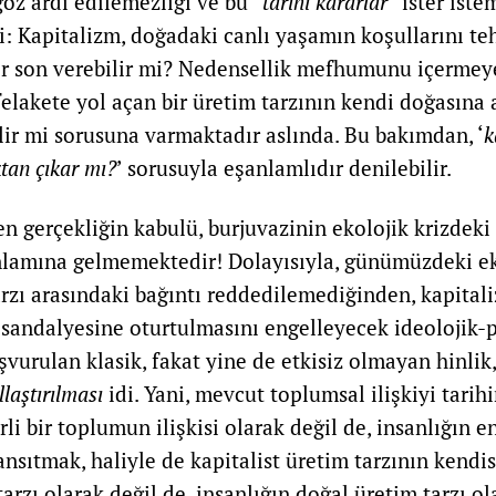
göz ardı edilemezliği ve bu “
tarihi kararlar
” ister ist
: Kapitalizm, doğadaki canlı yaşamın koşullarını te
bir son verebilir mi? Nedensellik mefhumunu içermey
felakete yol açan bir üretim tarzının kendi doğasına a
lir mi sorusuna varmaktadır aslında. Bu bakımdan, ‘
k
tan çıkar mı?
’ sorusuyla eşanlamlıdır denilebilir.
ilen gerçekliğin kabulü, burjuvazinin ekolojik krizdeki
nlamına gelmemektedir! Dolayısıyla, günümüzdeki eko
rzı arasındaki bağıntı reddedilemediğinden, kapital
sandalyesine oturtulmasını engelleyecek ideolojik-po
şvurulan klasik, fakat yine de etkisiz olmayan hinlik
llaştırılması
idi. Yani, mevcut toplumsal ilişkiyi tarihin
rli bir toplumun ilişkisi olarak değil de, insanlığın e
yansıtmak, haliyle de kapitalist üretim tarzının kendisi
tarzı olarak değil de, insanlığın doğal üretim tarzı o