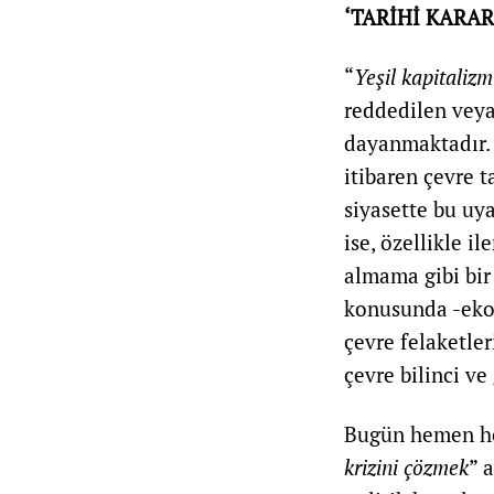
‘TARİHİ KARAR
“
Yeşil kapitalizm
reddedilen veya 
dayanmaktadır. 
itibaren çevre t
siyasette bu uy
ise, özellikle i
almama gibi bir
konusunda -ekon
çevre felaketler
çevre bilinci ve
Bugün hemen hem
krizini çözmek
” 