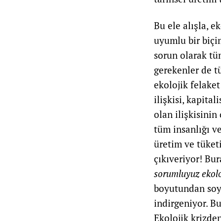
Bu ele alışla, e
uyumlu bir biçi
sorun olarak tü
gerekenler de tü
ekolojik felake
ilişkisi, kapital
olan ilişkisini
tüm insanlığı ve
üretim ve tüket
çıkıveriyor! Bur
sorumluyuz ekolo
boyutundan soyu
indirgeniyor. Bu
Ekolojik krizden