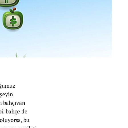
duğumuz
 şeyin
in bahçıvan
i, bahçe de
 oluyorsa, bu