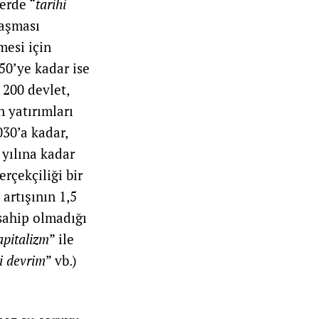
erde “
tarihi
laşması
mesi için
50’ye kadar ise
 200 devlet,
 yatırımları
030’a kadar,
 yılına kadar
rçekçiliği bir
artışının 1,5
 sahip olmadığı
apitalizm
” ile
ai devrim
” vb.)