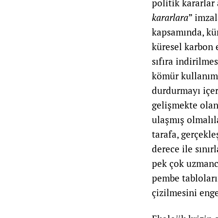
politik kararlar
kararlara
” imzal
kapsamında, küre
küresel karbon 
sıfıra indirilme
kömür kullanımı
durdurmayı içere
gelişmekte olan
ulaşmış olmalıla
tarafa, gerçekle
derece ile sını
pek çok uzmanca 
pembe tabloları
çizilmesini eng