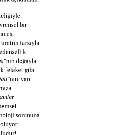
teliğiyle
vrensel bir
enmesi
 üretim tarzıyla
nedensellik
sı
”nın doğayla
k felaket gibi
iatı
”nın, yani
ımıza
sanlar
stemsel
knoloji sorununa
 oluyor:
mludur!