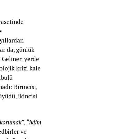
yasetinde
e
yıllardan
lar da, günlük
. Gelinen yerde
olojik krizi kale
abulü
dı: Birincisi,
üyüdü, ikincisi
 korumak
”, “
iklim
edbirler ve