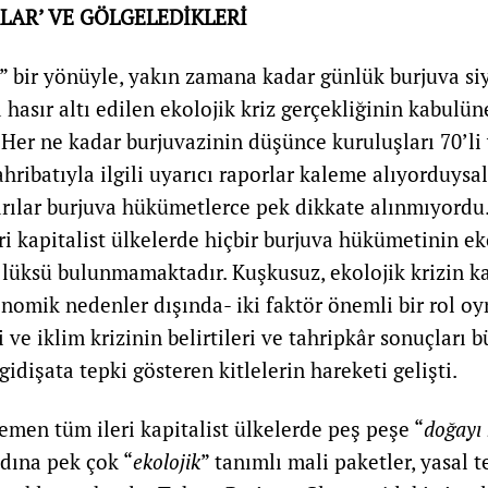
LAR’ VE GÖLGELEDİKLERİ
” bir yönüyle, yakın zamana kadar günlük burjuva si
hasır altı edilen ekolojik kriz gerçekliğinin kabulün
Her ne kadar burjuvazinin düşünce kuruluşları 70’li 
ahribatıyla ilgili uyarıcı raporlar kaleme alıyorduysa
arılar burjuva hükümetlerce pek dikkate alınmıyordu
leri kapitalist ülkelerde hiçbir burjuva hükümetinin ek
 lüksü bulunmamaktadır. Kuşkusuz, ekolojik krizin k
omik nedenler dışında- iki faktör önemli bir rol oyna
i ve iklim krizinin belirtileri ve tahripkâr sonuçları b
 gidişata tepki gösteren kitlelerin hareketi gelişti.
en tüm ileri kapitalist ülkelerde peş peşe “
doğayı
adına pek çok “
ekolojik
” tanımlı mali paketler, yasal t