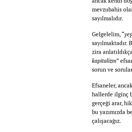
ancak kendi doğ
mevzubahis olanı
sayılmalıdır.
Gelgelelim, “
yeş
sayılmaktadır. B
zira anlatıldıkç
kapitalizm
” efsa
sorun ve sorular
Efsaneler, anca
hallerde ilginç 
gerçeği arar, hi
bu yazımızda be
çalışacağız.