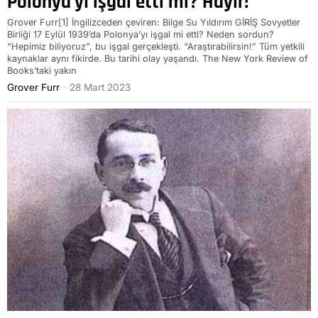
Polonya’yı işgal etti mi? Hayır!
Grover Furr[1] İngilizceden çeviren: Bilge Su Yıldırım GİRİŞ Sovyetler
Birliği 17 Eylül 1939’da Polonya’yı işgal mi etti? Neden sordun?
“Hepimiz biliyoruz”, bu işgal gerçekleşti. “Araştırabilirsin!” Tüm yetkili
kaynaklar aynı fikirde. Bu tarihi olay yaşandı. The New York Review of
Books’taki yakın
Grover Furr
28 Mart 2023