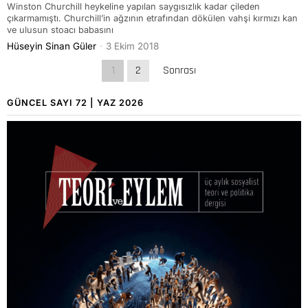
Winston Churchill heykeline yapılan saygısızlık kadar çileden
çıkarmamıştı. Churchill’in ağzının etrafından dökülen vahşi kırmızı kan
ve ulusun stoacı babasını
Hüseyin Sinan Güler
3 Ekim 2018
1
2
Sonrası
GÜNCEL SAYI 72 | YAZ 2026