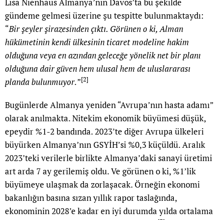
Lisa Nienhaus Almanya’nın Davos’ta bu şekilde
gündeme gelmesi üzerine şu tespitte bulunmaktaydı:
“
Bir şeyler şirazesinden çıktı. G
ö
rünen o ki, Alman
hükümetinin kendi ülkesinin ticaret modeline hakim
olduğuna veya en azından geleceğe y
ö
nelik net bir planı
olduğ
una
dair
güven hem ulusal hem de uluslararası
[2]
planda bulunmuyor.
”
Bugünlerde Almanya yeniden “Avrupa’nın hasta adamı”
olarak anılmakta. Nitekim ekonomik büyümesi düşük,
epeydir %1-2 bandında. 2023’te diğer Avrupa ülkeleri
büyürken Almanya’nın GSYİH’si %0,3 küçüldü. Aralık
2023’teki verilerle birlikte Almanya’daki sanayi üretimi
art arda 7 ay gerilemiş oldu. Ve görünen o ki, %1’lik
büyümeye ulaşmak da zorlaşacak. Örneğin ekonomi
bakanlığın basına sızan yıllık rapor taslağında,
ekonominin 2028’e kadar en iyi durumda yılda ortalama