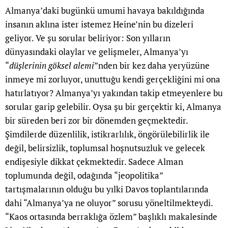
Almanya’daki bugünkü umumi havaya bakıldığında
insanın aklına ister istemez Heine’nin bu dizeleri
geliyor. Ve şu sorular beliriyor: Son yılların
dünyasındaki olaylar ve gelişmeler, Almanya’yı
“
düşlerinin g
ö
ksel alemi
”nden bir kez daha yeryüzüne
inmeye mi zorluyor, unuttuğu kendi gerçekliğini mi ona
hatırlatıyor? Almanya’yı yakından takip etmeyenlere bu
sorular garip gelebilir. Oysa şu bir gerçektir ki, Almanya
bir süreden beri zor bir dönemden geçmektedir.
Şimdilerde düzenlilik, istikrarlılık, öngörülebilirlik ile
değil, belirsizlik, toplumsal hoşnutsuzluk ve gelecek
endişesiyle dikkat çekmektedir. Sadece Alman
toplumunda değil, odağında “jeopolitika”
tartışmalarının olduğu bu yılki Davos toplantılarında
dahi “Almanya’ya ne oluyor” sorusu yöneltilmekteydi.
“Kaos ortasında berraklığa özlem” başlıklı makalesinde