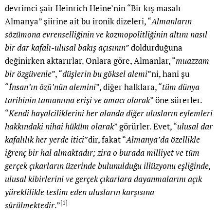
devrimci şair Heinrich Heine’nin “Bir kış masalı
Almanya” şiirine ait bu ironik dizeleri, “
Almanların
s
ö
zümona evrenselliğinin ve kozmopolitliğinin altını nasıl
bir dar kafalı-ulusal bakış açısının
” doldurduğuna
değinirken aktarırlar. Onlara göre, Almanlar, “
muazzam
bir
ö
zgüvenle
”, “
düşlerin bu g
ö
ksel alemi
”ni, hani şu
“
İnsan’ın
ö
zü’nün alemini
”, diğer halklara, “
tüm dünya
tarihinin tamamına erişi ve amacı olarak
” öne sürerler.
“
Kendi hayalciliklerini her alanda diğer ulusların eylemleri
hakkındaki nihai hüküm olarak
” görürler. Evet, “
ulusal dar
kafalılık her yerde itici
”dir, fakat “
Almanya’
da
ö
zellikle
iğrenç bir hal almaktadır; zira o burada milliyet ve tüm
ger
ç
ek çıkarların üzerinde bulunulduğu illüzyonu eşliğinde,
ulusal kibirlerini ve ger
ç
ek çıkarlara dayanmalarını açık
yüreklilikle teslim eden ulusların karşısına
[1]
sürülmektedir
.”