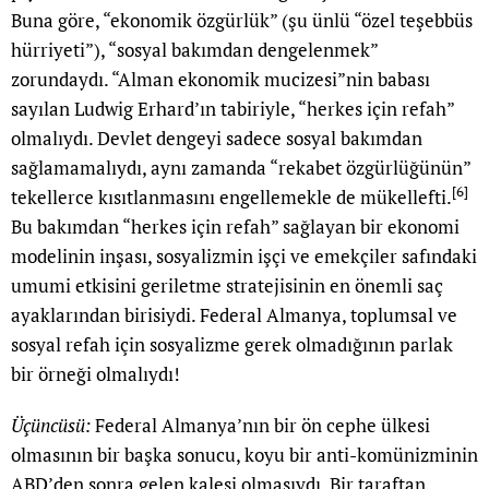
Buna göre, “ekonomik özgürlük” (şu ünlü “özel teşebbüs
hürriyeti”), “sosyal bakımdan dengelenmek”
zorundaydı. “Alman ekonomik mucizesi”nin babası
sayılan Ludwig Erhard’ın tabiriyle, “herkes için refah”
olmalıydı. Devlet dengeyi sadece sosyal bakımdan
sağlamamalıydı, aynı zamanda “rekabet özgürlüğünün”
[6]
tekellerce kısıtlanmasını engellemekle de mükellefti.
Bu bakımdan “herkes için refah” sağlayan bir ekonomi
modelinin inşası, sosyalizmin işçi ve emekçiler safındaki
umumi etkisini geriletme stratejisinin en önemli saç
ayaklarından birisiydi. Federal Almanya, toplumsal ve
sosyal refah için sosyalizme gerek olmadığının parlak
bir örneği olmalıydı!
Üçüncüsü:
Federal Almanya’nın bir ön cephe ülkesi
olmasının bir başka sonucu, koyu bir anti-komünizminin
ABD’den sonra gelen kalesi olmasıydı. Bir taraftan