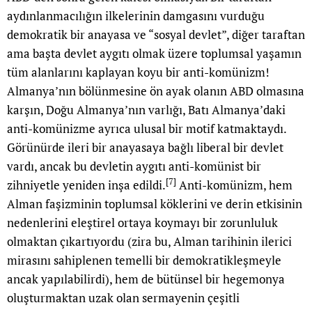
aydınlanmacılığın ilkelerinin damgasını vurduğu
demokratik bir anayasa ve “sosyal devlet”, diğer taraftan
ama başta devlet aygıtı olmak üzere toplumsal yaşamın
tüm alanlarını kaplayan koyu bir anti-komünizm!
Almanya’nın bölünmesine ön ayak olanın ABD olmasına
karşın, Doğu Almanya’nın varlığı, Batı Almanya’daki
anti-komünizme ayrıca ulusal bir motif katmaktaydı.
Görünürde ileri bir anayasaya bağlı liberal bir devlet
vardı, ancak bu devletin aygıtı anti-komünist bir
[7]
zihniyetle yeniden inşa edildi.
Anti-komünizm, hem
Alman faşizminin toplumsal köklerini ve derin etkisinin
nedenlerini eleştirel ortaya koymayı bir zorunluluk
olmaktan çıkartıyordu (zira bu, Alman tarihinin ilerici
mirasını sahiplenen temelli bir demokratikleşmeyle
ancak yapılabilirdi), hem de bütünsel bir hegemonya
oluşturmaktan uzak olan sermayenin çeşitli