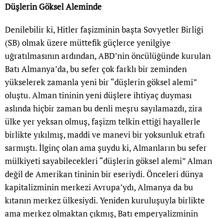
Düşlerin G
ö
ksel Aleminde
Denilebilir ki, Hitler faşizminin başta Sovyetler Birliği
(SB) olmak üzere müttefik güçlerce yenilgiye
uğratılmasının ardından, ABD’nin öncülüğünde kurulan
Batı Almanya’da, bu sefer çok farklı bir zeminden
yükselerek zamanla yeni bir “düşlerin göksel alemi”
oluştu. Alman tininin yeni düşlere ihtiyaç duyması
aslında hiçbir zaman bu denli meşru sayılamazdı, zira
ülke yer yeksan olmuş, faşizm telkin ettiği hayallerle
birlikte yıkılmış, maddi ve manevi bir yoksunluk etrafı
sarmıştı. İlginç olan ama şuydu ki, Almanların bu sefer
mülkiyeti sayabilecekleri “düşlerin göksel alemi” Alman
değil de Amerikan tininin bir eseriydi. Önceleri dünya
kapitalizminin merkezi Avrupa’ydı, Almanya da bu
kıtanın merkez ülkesiydi. Yeniden kuruluşuyla birlikte
ama merkez olmaktan çıkmış, Batı emperyalizminin