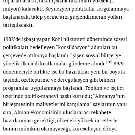
toparlanacaktı, fakat işsizlik rakamları yüksek (1
milyon) kalacaktı. Keynezyen politikalar sorgulanmaya
başlanacak, talep yerine arzı güçlendirmenin yolları
tartışılacaktı.
1982’de işbaşı yapan Kohl hükümeti döneminde sosyal
politikaları hedefleyen “konsildasyon” adımları bu
çerçevede atılmaya başlandı, “şişen sosyal bütçe”ye
[10]
yönelik ilk ciddi kısıtlamalar gündeme alındı.
89/91
dönemeciyle birlikte ise bu hazırlıklar yeni bir boyuta
taşındı, özelleştirme ve deregülasyon gibi bilinen
programlar uygulanmaya başlandı. Toplum ve işçiler
üzerinde politik-manevi baskı kuruldu; “Almanya’nın
birleşmesinin maliyetlerini karşılama” savlarının yanı
sıra, Alman ekonomisinin uluslararası rekabete
hazırlanması gerektiği, ülkedeki yüksek ücretlerle
bunun mümkün olamayacağı, küreselleşen dünya