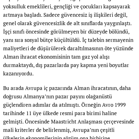
yoksulluk emeklileri, gençliği ve çocukları kapsayarak
artmaya başladı. Sadece güvencesiz iş ilişkileri değil,
genel olarak güvencesizlik de alt sınıflarda yaygınlaştı.
İşçi sınıfı öncesinde görülmeyen bir düzeyde bölündü,
yanı sıra sosyal bütçe küçültüldü. İç talebin sermayenin
maliyetleri de düşürülerek daraltılmasının öte yüzünde
Alman ihracat ekonomisinin tam gaz yol alışı
durmaktaydı, dış pazarlarda pay kapma yeni boyutlar
kazanıyordu.
Bu arada Avrupa iç pazarında Alman ihracatının, daha
doğrusu Almanya’nın pazar payını olağanüstü
güçlendiren adımlar da atılmıştı. Örneğin Avro 1999
tarihinde 11 üye ülkede resmi para birimi haline
gelmişti. Öncesinde Maastricht Anlaşması çerçevesinde
mali kriterler de belirlenmiş, Avrupa’nın çeşitli
ülkelerin ekonomilerinin sözüm ona birbirine