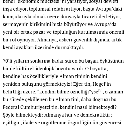
kendi “ekonomik mucizesi”ni yaratıyor, sosyal devleti
inşa ediyor, toplumsal refahı artıyor, başta Avrupa’daki
komşularıyla olmak üzere dünyayla ticareti ilerletiyor,
sermayenin birikimini hızla büyütüyor ve Avrupa’da
yeni bir ortak pazar ve topluluğun kurulmasında önemli
bir rol oynuyor. Almanya, askeri güvenlik dışında, artık
kendi ayakları üzerinde durmaktaydı.
70’li yılların sonlarına kadar süren bu başarı öyküsünün
bir de kültürel-ideolojik boyutu vardı. O boyutta,
kendine has özellikleriyle Alman tininin kendini
yeniden buluşunu görmekteyiz! Eğer tin, Hegel’in
[9]
belirttiği üzere, “kendini bilme öznelliği”yse
, o zaman
bu sürede şekillenen bu Alman tini, daha doğrusu bu
Federal Cumhuriyetçi tin, kendini nasıl bilmekteydi?
Şöyle bilmekteydi: Almanya hür ve demokratiktir;
eşitliğin, ifade ve örgütlenme özgürlüğünün güvencesi