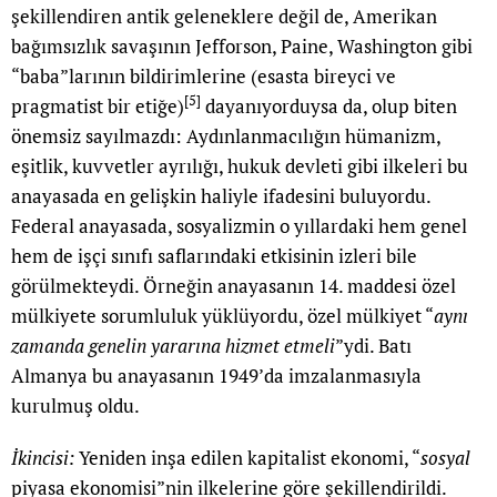
şekillendiren antik geleneklere değil de, Amerikan
bağımsızlık savaşının Jefforson, Paine, Washington gibi
“baba”larının bildirimlerine (esasta bireyci ve
[5]
pragmatist bir etiğe)
dayanıyorduysa da, olup biten
önemsiz sayılmazdı: Aydınlanmacılığın hümanizm,
eşitlik, kuvvetler ayrılığı, hukuk devleti gibi ilkeleri bu
anayasada en gelişkin haliyle ifadesini buluyordu.
Federal anayasada, sosyalizmin o yıllardaki hem genel
hem de işçi sınıfı saflarındaki etkisinin izleri bile
görülmekteydi. Örneğin anayasanın 14. maddesi özel
mülkiyete sorumluluk yüklüyordu, özel mülkiyet “
aynı
zamanda genelin yararına hizmet etmeli
”ydi. Batı
Almanya bu anayasanın 1949’da imzalanmasıyla
kurulmuş oldu.
İkincisi:
Yeniden inşa edilen kapitalist ekonomi, “
sosyal
piyasa ekonomisi”nin ilkelerine göre şekillendirildi.