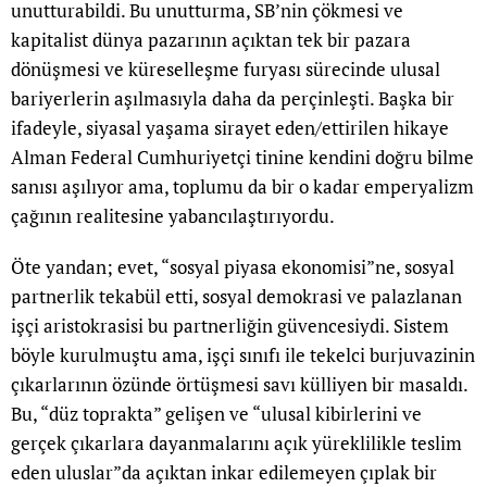
unutturabildi. Bu unutturma, SB’nin çökmesi ve
kapitalist dünya pazarının açıktan tek bir pazara
dönüşmesi ve küreselleşme furyası sürecinde ulusal
bariyerlerin aşılmasıyla daha da perçinleşti. Başka bir
ifadeyle, siyasal yaşama sirayet eden/ettirilen hikaye
Alman Federal Cumhuriyetçi tinine kendini doğru bilme
sanısı aşılıyor ama, toplumu da bir o kadar emperyalizm
çağının realitesine yabancılaştırıyordu.
Öte yandan; evet, “sosyal piyasa ekonomisi”ne, sosyal
partnerlik tekabül etti, sosyal demokrasi ve palazlanan
işçi aristokrasisi bu partnerliğin güvencesiydi. Sistem
böyle kurulmuştu ama, işçi sınıfı ile tekelci burjuvazinin
çıkarlarının özünde örtüşmesi savı külliyen bir masaldı.
Bu, “düz toprakta” gelişen ve “ulusal kibirlerini ve
gerçek çıkarlara dayanmalarını açık yüreklilikle teslim
eden uluslar”da açıktan inkar edilemeyen çıplak bir