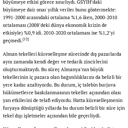
büyümeye etkisi görece sınırlıydı. GSYİH’daki
büyümeye dair onar yıllık veriler bunu göstermekte:
1991-2000 arasındaki ortalama %1,6 iken, 2000-2010
ortalaması (2008’deki dünya ekonomik krizin de
etkisiyle) %0,9 idi. 2010-2020 ortalaması ise %1,2’yi
[12]
geçmedi.
Alman tekelleri küreselleşme sürecinde dış pazarlarda
aynı zamanda kendi değer ve tedarik zincirlerini
oluşturmaktaydı. Bu süreç Almanya’nın büyük
tekellerinin iç pazara olan bağımlılıklarını da belirli bir
yere kadar azaltıyordu. Bu durum, iç talebin burjuva
hükümetlerce baskılanmasının tekeller açısından olası
yan etkilerini de telafi ediyordu. Hatta küreselleşmenin
furyaya dönüştüğü yıllarda bu durum belirli bir süre için
tekel dışı işletmeler açısından bile geçerliydi.