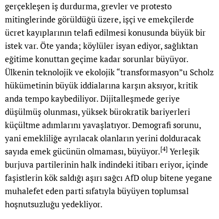
gerçekleşen iş durdurma, grevler ve protesto
mitinglerinde görüldüğü üzere, işçi ve emekçilerde
ücret kayıplarının telafi edilmesi konusunda büyük bir
istek var. Öte yanda; köylüler isyan ediyor, sağlıktan
eğitime konuttan geçime kadar sorunlar büyüyor.
Ülkenin teknolojik ve ekolojik “transformasyon”u Scholz
hükümetinin büyük iddialarına karşın aksıyor, kritik
anda tempo kaybediliyor. Dijitalleşmede geriye
düşülmüş olunması, yüksek bürokratik bariyerleri
küçültme adımlarını yavaşlatıyor. Demografi sorunu,
yani emekliliğe ayrılacak olanların yerini dolduracak
[4]
sayıda emek gücünün olmaması, büyüyor.
Yerleşik
burjuva partilerinin halk indindeki itibarı eriyor, içinde
faşistlerin kök saldığı aşırı sağcı AfD olup bitene yegane
muhalefet eden parti sıfatıyla büyüyen toplumsal
hoşnutsuzluğu yedekliyor.