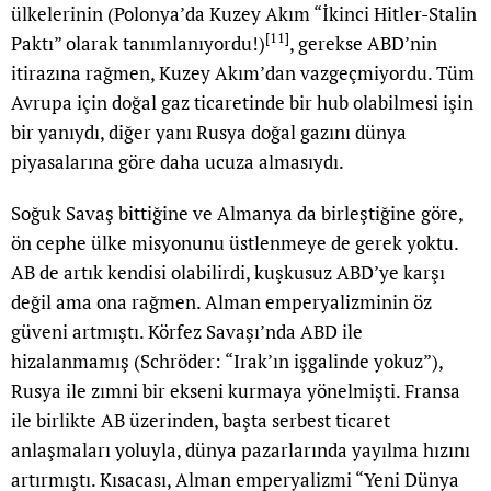
ülkelerinin (Polonya’da Kuzey Akım “İkinci Hitler-Stalin
[11]
Paktı” olarak tanımlanıyordu!)
, gerekse ABD’nin
itirazına rağmen, Kuzey Akım’dan vazgeçmiyordu. Tüm
Avrupa için doğal gaz ticaretinde bir hub olabilmesi işin
bir yanıydı, diğer yanı Rusya doğal gazını dünya
piyasalarına göre daha ucuza almasıydı.
Soğuk Savaş bittiğine ve Almanya da birleştiğine göre,
ön cephe ülke misyonunu üstlenmeye de gerek yoktu.
AB de artık kendisi olabilirdi, kuşkusuz ABD’ye karşı
değil ama ona rağmen. Alman emperyalizminin öz
güveni artmıştı. Körfez Savaşı’nda ABD ile
hizalanmamış (Schröder: “Irak’ın işgalinde yokuz”),
Rusya ile zımni bir ekseni kurmaya yönelmişti. Fransa
ile birlikte AB üzerinden, başta serbest ticaret
anlaşmaları yoluyla, dünya pazarlarında yayılma hızını
artırmıştı. Kısacası, Alman emperyalizmi “Yeni Dünya