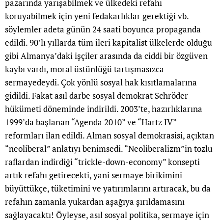
pazarında yarışabilmek ve ülkedeki refahı
koruyabilmek için yeni fedakarlıklar gerektiği vb.
söylemler adeta günün 24 saati boyunca propaganda
edildi. 90’lı yıllarda tüm ileri kapitalist ülkelerde olduğu
gibi Almanya’daki işçiler arasında da ciddi bir özgüven
kaybı vardı, moral üstünlüğü tartışmasızca
sermayedeydi. Çok yönlü sosyal hak kısıtlamalarına
gidildi. Fakat asıl darbe sosyal demokrat Schröder
hükümeti döneminde indirildi. 2003’te, hazırlıklarına
1999’da başlanan “Agenda 2010” ve “Hartz IV”
reformları ilan edildi. Alman sosyal demokrasisi, açıktan
“neoliberal” anlatıyı benimsedi. “Neoliberalizm”in tozlu
raflardan indirdiği “trickle-down-economy” konsepti
artık refahı getirecekti, yani sermaye birikimini
büyüttükçe, tüketimini ve yatırımlarını artıracak, bu da
refahın zamanla yukardan aşağıya şırıldamasını
sağlayacaktı! Öyleyse, asıl sosyal politika, sermaye için