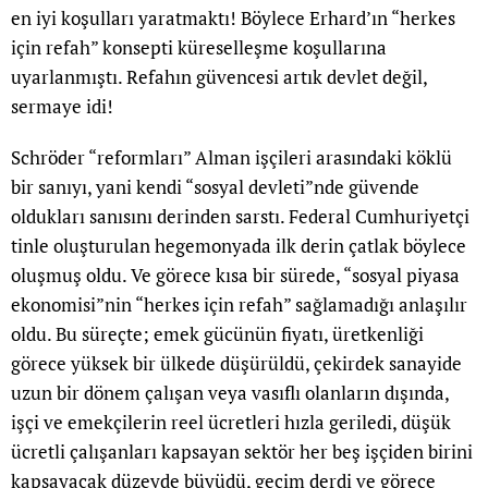
en iyi koşulları yaratmaktı! Böylece Erhard’ın “herkes
için refah” konsepti küreselleşme koşullarına
uyarlanmıştı. Refahın güvencesi artık devlet değil,
sermaye idi!
Schröder “reformları” Alman işçileri arasındaki köklü
bir sanıyı, yani kendi “sosyal devleti”nde güvende
oldukları sanısını derinden sarstı. Federal Cumhuriyetçi
tinle oluşturulan hegemonyada ilk derin çatlak böylece
oluşmuş oldu. Ve görece kısa bir sürede, “sosyal piyasa
ekonomisi”nin “herkes için refah” sağlamadığı anlaşılır
oldu. Bu süreçte; emek gücünün fiyatı, üretkenliği
görece yüksek bir ülkede düşürüldü, çekirdek sanayide
uzun bir dönem çalışan veya vasıflı olanların dışında,
işçi ve emekçilerin reel ücretleri hızla geriledi, düşük
ücretli çalışanları kapsayan sektör her beş işçiden birini
kapsayacak düzeyde büyüdü, geçim derdi ve görece