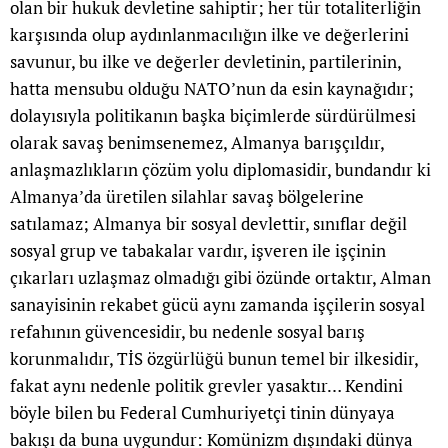
olan bir hukuk devletine sahiptir; her tür totaliterliğin
karşısında olup aydınlanmacılığın ilke ve değerlerini
savunur, bu ilke ve değerler devletinin, partilerinin,
hatta mensubu olduğu NATO’nun da esin kaynağıdır;
dolayısıyla politikanın başka biçimlerde sürdürülmesi
olarak savaş benimsenemez, Almanya barışçıldır,
anlaşmazlıkların çözüm yolu diplomasidir, bundandır ki
Almanya’da üretilen silahlar savaş bölgelerine
satılamaz; Almanya bir sosyal devlettir, sınıflar değil
sosyal grup ve tabakalar vardır, işveren ile işçinin
çıkarları uzlaşmaz olmadığı gibi özünde ortaktır, Alman
sanayisinin rekabet gücü aynı zamanda işçilerin sosyal
refahının güvencesidir, bu nedenle sosyal barış
korunmalıdır, TİS özgürlüğü bunun temel bir ilkesidir,
fakat aynı nedenle politik grevler yasaktır… Kendini
böyle bilen bu Federal Cumhuriyetçi tinin dünyaya
bakışı da buna uygundur: Komünizm dışındaki dünya