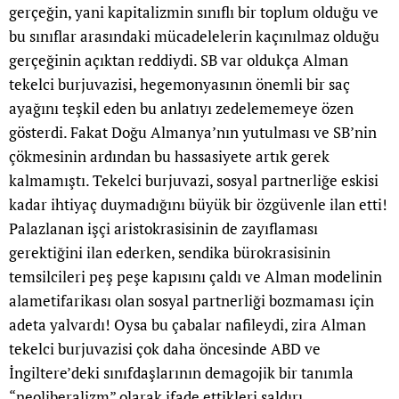
gerçeğin, yani kapitalizmin sınıflı bir toplum olduğu ve
bu sınıflar arasındaki mücadelelerin kaçınılmaz olduğu
gerçeğinin açıktan reddiydi. SB var oldukça Alman
tekelci burjuvazisi, hegemonyasının önemli bir saç
ayağını teşkil eden bu anlatıyı zedelememeye özen
gösterdi. Fakat Doğu Almanya’nın yutulması ve SB’nin
çökmesinin ardından bu hassasiyete artık gerek
kalmamıştı. Tekelci burjuvazi, sosyal partnerliğe eskisi
kadar ihtiyaç duymadığını büyük bir özgüvenle ilan etti!
Palazlanan işçi aristokrasisinin de zayıflaması
gerektiğini ilan ederken, sendika bürokrasisinin
temsilcileri peş peşe kapısını çaldı ve Alman modelinin
alametifarikası olan sosyal partnerliği bozmaması için
adeta yalvardı! Oysa bu çabalar nafileydi, zira Alman
tekelci burjuvazisi çok daha öncesinde ABD ve
İngiltere’deki sınıfdaşlarının demagojik bir tanımla
“neoliberalizm” olarak ifade ettikleri saldırı