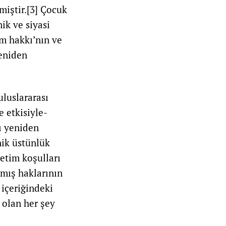
miştir.
[3]
Çocuk
k ve siyasi
im hakkı’nın ve
yeniden
uluslararası
 etkisiyle-
ı yeniden
nik üstünlük
etim koşulları
lmış haklarının
içeriğindeki
 olan her şey