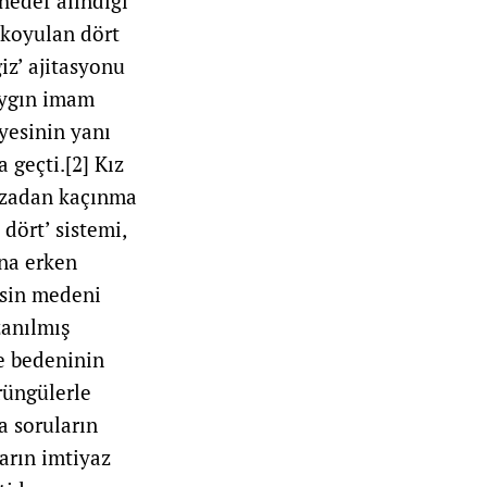
hedef alındığı
 koyulan dört
ğiz’ ajitasyonu
aygın imam
iyesinin yanı
a geçti.
[2]
Kız
cezadan kaçınma
dört’ sistemi,
ına erken
insin medeni
zanılmış
e bedeninin
rüngülerle
a soruların
arın imtiyaz