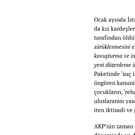
Ocak ayında İst
da kız kardeşle
tarafından öldü
sürüklenmesini 
kovuşturma ve in
yeni düzenleme i
Paketinde ‘suç i
öngören kanuni 
çocukların, ‘re
uluslararası yas
iten iktisadi v
AKP’nin zaman i