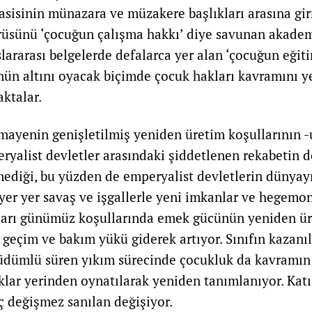
sisinin münazara ve müzakere başlıkları arasına gir
üsünü ‘çocuğun çalışma hakkı’ diye savunan akademi
slararası belgelerde defalarca yer alan ‘çocuğun eğit
ün altını oyacak biçimde çocuk hakları kavramını 
ktalar.
rmayenin genişletilmiş yeniden üretim koşullarının -
ryalist devletler arasındaki şiddetlenen rekabetin de
emediği, bu yüzden de emperyalist devletlerin dünyay
yer yer savaş ve işgallerle yeni imkanlar ve hegemo
ları günümüz koşullarında emek gücünün yeniden ür
n geçim ve bakım yükü giderek artıyor. Sınıfın kazanı
güdümlü süren yıkım sürecinde çocukluk da kavramın 
aklar yerinden oynatılarak yeniden tanımlanıyor. Katı
iç değişmez sanılan değişiyor.