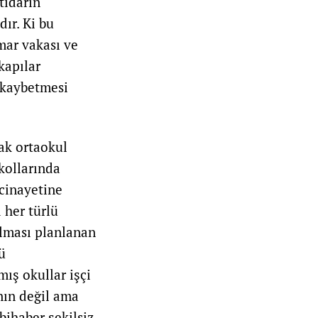
tidarın
ır. Ki bu
mar vakası ve
kapılar
ı kaybetmesi
ak ortaokul
kollarında
 cinayetine
 her türlü
ılması planlanan
ü
mış okullar işçi
nın değil ama
bihaber şekilsiz