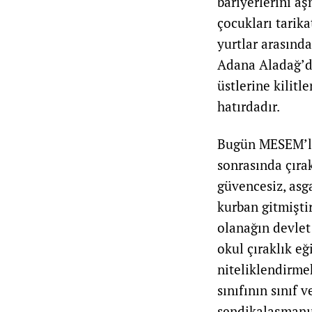
bariyerlerini a
çocukları tarika
yurtlar arasınd
Adana Aladağ’da
üstlerine kilitl
hatırdadır.
Bugün MESEM’le 
sonrasında çıra
güvencesiz, asga
kurban gitmiştir
olanağın devlet 
okul çıraklık e
niteliklendirmek
sınıfının sınıf
sendikalaşmanın