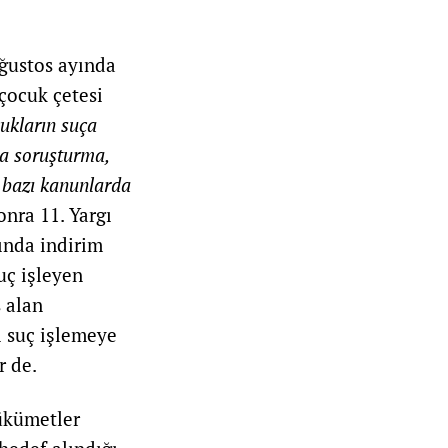
ğustos ayında
çocuk çetesi
ukların suça
a soruşturma,
 bazı kanunlarda
onra 11. Yargı
şında indirim
uç işleyen
s alan
ı suç işlemeye
r de.
ükümetler