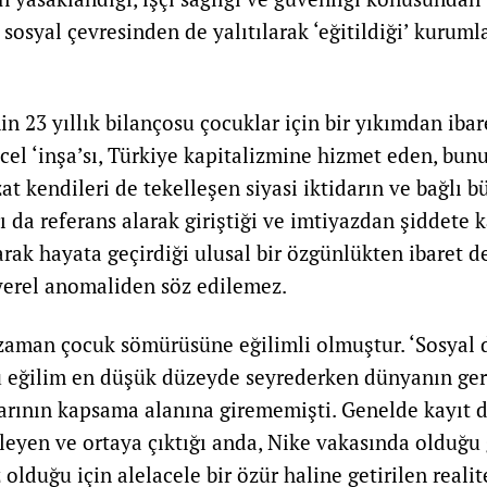
osyal çevresinden de yalıtılarak ‘eğitildiği’ kuruml
n 23 yıllık bilançosu çocuklar için bir yıkımdan ibare
el ‘inşa’sı, Türkiye kapitalizmine hizmet eden, bun
t kendileri de tekelleşen siyasi iktidarın ve bağlı b
ı da referans alarak giriştiği ve imtiyazdan şiddete 
ak hayata geçirdiği ulusal bir özgünlükten ibaret de
 yerel anomaliden söz edilemez.
zaman çocuk sömürüsüne eğilimli olmuştur. ‘Sosyal d
 eğilim en düşük düzeyde seyrederken dünyanın ger
larının kapsama alanına girememişti. Genelde kayıt dış
leyen ve ortaya çıktığı anda, Nike vakasında olduğu g
lduğu için alelacele bir özür haline getirilen realit