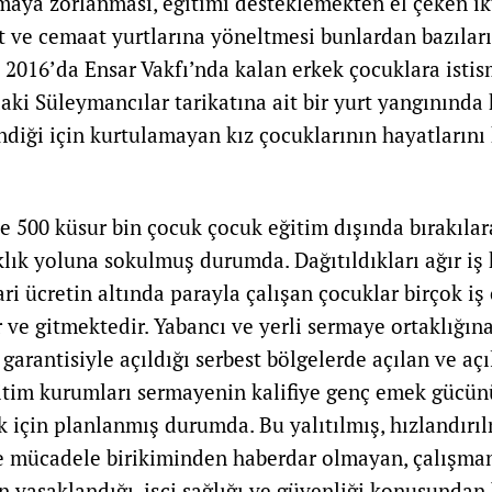
şmaya zorlanması, eğitimi desteklemekten el çeken ik
t ve cemaat yurtlarına yöneltmesi bunlardan bazılarıd
a 2016’da Ensar Vakfı’nda kalan erkek çocuklara istis
ki Süleymancılar tarikatına ait bir yurt yangınında 
endiği için kurtulamayan kız çocuklarının hayatların
500 küsur bin çocuk çocuk eğitim dışında bırakılar
klık yoluna sokulmuş durumda. Dağıtıldıkları ağır iş 
ri ücretin altında parayla çalışan çocuklar birçok iş
 ve gitmektedir. Yabancı ve yerli sermaye ortaklığına
garantisiyle açıldığı serbest bölgelerde açılan ve aç
ğitim kurumları sermayenin kalifiye genç emek gücün
 için planlanmış durumda. Bu yalıtılmış, hızlandırıl
 ve mücadele birikiminden haberdar olmayan, çalışma
 yasaklandığı, işçi sağlığı ve güvenliği konusundan 