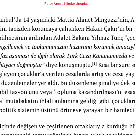
Foto:
Andre Klimke
Unsplash
anbul’da 14 yaşındaki Mattia Ahmet Minguzzi’nin, A
rini tacizden korumaya çalışırken Hakan Çakır’ın bir 
rülmesinin ardından Adalet Bakanı Yılmaz Tunç “
çoc
engellemek ve toplumumuzun huzurunu korumak amacıyl
faz aşaması ile ilgili olarak Türk Ceza Kanunumuzda ve
[1]
htiyacı doğmuştur
” diye konuşmuştu.
Kısa bir süre s
şleyen çocuklar’a verilen cezalarda artış ve ceza ya
düzenlemeler yer aldı. Bu düzenleme şimdiye dek s
habilitasyon’unu veya ‘topluma kazandırılması’nı esa
al mutabakatın ihlali anlamına geldiği gibi, çocuklar
e politik sistemin üstünü örtmeye yarayan bir hamledi
çinde değişen ve çeşitlenen ortaklarıyla kurduğu h