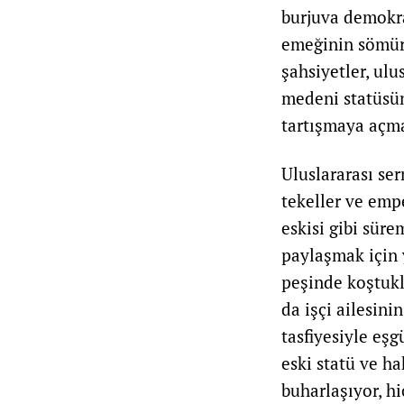
burjuva demokra
emeğinin sömür
şahsiyetler, ulu
medeni statüsün
tartışmaya açma
Uluslararası se
tekeller ve empe
eskisi gibi sür
paylaşmak için 
peşinde koştuk
da işçi ailesini
tasfiyesiyle eş
eski statü ve h
buharlaşıyor, h