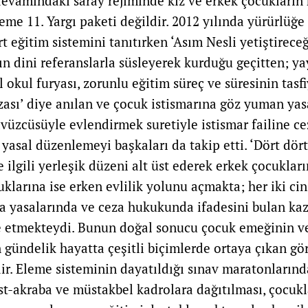
vamındaki saray rejiminde kız ve erkek çocukların 
eme 11. Yargı paketi değildir. 2012 yılında yürürlüğe
ört eğitim sistemini tanıtırken ‘Asım Nesli yetiştirece
n dini referanslarla süsleyerek kurduğu geçitten; y
 okul furyası, zorunlu eğitim süreç ve süresinin tasf
zası’ diye anılan ve çocuk istismarına göz yuman yas
avüzcüsüyle evlendirmek suretiyle istismar failine 
yasal düzenlemeyi başkaları da takip etti. ‘Dört dört 
 ilgili yerleşik düzeni alt üst ederek erkek çocuklar
cuklarına ise erken evlilik yolunu açmakta; her iki c
a yasalarında ve ceza hukukunda ifadesini bulan ka
ye etmekteydi. Bunun doğal sonucu çocuk emeğinin v
gündelik hayatta çeşitli biçimlerde ortaya çıkan gö
r. Eleme sisteminin dayatıldığı sınav maratonlarınd
st-akraba ve müstakbel kadrolara dağıtılması, çocukl