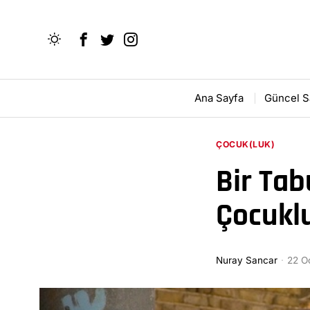
Ana Sayfa
Güncel S
ÇOCUK(LUK)
Bir Tab
Çocukl
Nuray Sancar
22 O