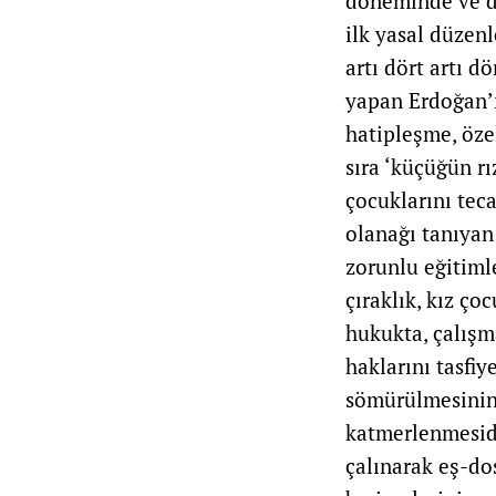
döneminde ve de
ilk yasal düzenl
artı dört artı d
yapan Erdoğan’ı
hatipleşme, özel
sıra ‘küçüğün rı
çocuklarını tec
olanağı tanıyan 
zorunlu eğitimle
çıraklık, kız ço
hukukta, çalışm
haklarını tasfi
sömürülmesinin 
katmerlenmesidi
çalınarak eş-do