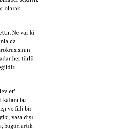
ar olarak
ttir. Ne var ki
unla da
ürokrasisinin
kadar her türlü
ğildir.
evlet’
i kalanı bu
ı ve fiili bir
ibi, yasa dışı
e, bugün artık