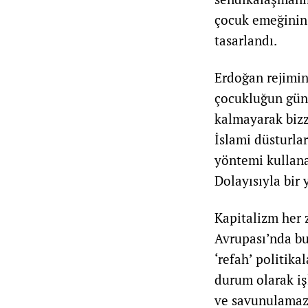
çocuk emeğinin s
tasarlandı.
Erdoğan rejimini
çocukluğun günc
kalmayarak bizza
İslami düsturlar
yöntemi kullanar
Dolayısıyla bir
Kapitalizm her 
Avrupası’nda bu
‘refah’ politika
durum olarak iş
ve savunulamaz o