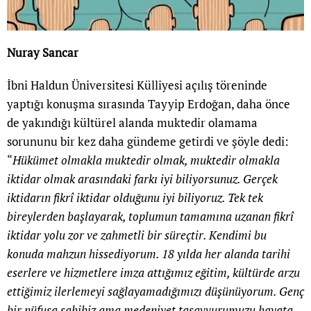
Nuray Sancar
İbni Haldun Üniversitesi Külliyesi açılış töreninde
yaptığı konuşma sırasında Tayyip Erdoğan, daha önce
de yakındığı kültürel alanda muktedir olamama
sorununu bir kez daha gündeme getirdi ve şöyle dedi:
“
Hükümet olmakla muktedir olmak, muktedir olmakla
iktidar olmak arasındaki farkı iyi biliyorsunuz. Gerçek
iktidarın fikrî iktidar olduğunu iyi biliyoruz. Tek tek
bireylerden başlayarak, toplumun tamamına uzanan fikrî
iktidar yolu zor ve zahmetli bir süreçtir. Kendimi bu
konuda mahzun hissediyorum. 18 yılda her alanda tarihi
eserlere ve hizmetlere imza attığımız eğitim, kültürde arzu
ettiğimiz ilerlemeyi sağlayamadığımızı düşünüyorum. Genç
bir nüfusa sahibiz ama medeniyet tasavvurumuzu hayata