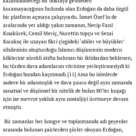
kazanılabileceği bir noktaya gelmeden
kuramayacağının farkında olan Erdoğan da daha özgül
bir platform açmaya çalışıyordu. İsmet Özel’in de
aralarında yer aldığı yakın zamanın, Necip Fazıl
Kısakürek, Cemil Meriç, Nurettin topçu ve Sezai
Karakoç ile uzayan fikri çizgideki ‘abiler ve büyükler’
silsilesinin oluşturduğu İslamcı düşüncenin modern
köklerine sürekli atıfta bulunan bir iktidardan beklenen,
bu türden dava adamlarını vitrinine yerleştirmesiydi ki
Erdoğan bundan kaçınmadı.
[11]
Ama bu isimlerde
sadece bir adanmışlık ve dava şuuru değil aynı zamanda
sanatsal ve düşünsel bir nitelik de bulan 80’ler kuşağı
için ise mevcut yokluk aynı nostaljiyi üretmeye devam
etmiştir.
Bir zamanlar her kongre ve toplantısında adı geçenler
arasında bulunan şairlerden şiirler okuyan Erdoğan,