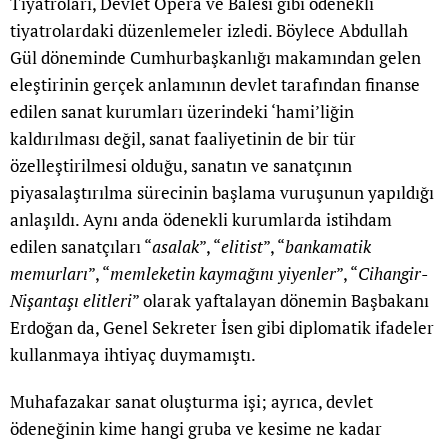
Tiyatroları, Devlet Opera ve Balesi gibi ödenekli
tiyatrolardaki düzenlemeler izledi. Böylece Abdullah
Gül döneminde Cumhurbaşkanlığı makamından gelen
eleştirinin gerçek anlamının devlet tarafından finanse
edilen sanat kurumları üzerindeki ‘hami’liğin
kaldırılması değil, sanat faaliyetinin de bir tür
özelleştirilmesi olduğu, sanatın ve sanatçının
piyasalaştırılma sürecinin başlama vuruşunun yapıldığı
anlaşıldı. Aynı anda ödenekli kurumlarda istihdam
edilen sanatçıları “
asalak
”, “
elitist
”, “
bankamatik
memurları
”, “
memleketin kaymağını yiyenler
”, “
Cihangir-
Nişantaşı
elitleri
” olarak yaftalayan dönemin Başbakanı
Erdoğan da, Genel Sekreter İsen gibi diplomatik ifadeler
kullanmaya ihtiyaç duymamıştı.
Muhafazakar sanat oluşturma işi; ayrıca, devlet
ödeneğinin kime hangi gruba ve kesime ne kadar