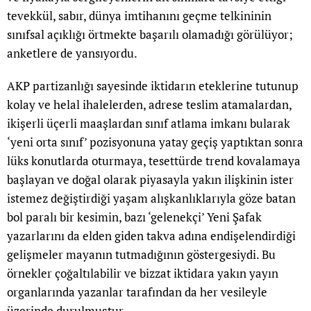
tevekkül, sabır, dünya imtihanını geçme telkininin
sınıfsal açıklığı örtmekte başarılı olamadığı görülüyor;
anketlere de yansıyordu.
AKP partizanlığı sayesinde iktidarın eteklerine tutunup
kolay ve helal ihalelerden, adrese teslim atamalardan,
ikişerli üçerli maaşlardan sınıf atlama imkanı bularak
‘yeni orta sınıf’ pozisyonuna yatay geçiş yaptıktan sonra
lüks konutlarda oturmaya, tesettürde trend kovalamaya
başlayan ve doğal olarak piyasayla yakın ilişkinin ister
istemez değiştirdiği yaşam alışkanlıklarıyla göze batan
bol paralı bir kesimin, bazı ‘gelenekçi’ Yeni Şafak
yazarlarını da elden giden takva adına endişelendirdiği
gelişmeler mayanın tutmadığının göstergesiydi. Bu
örnekler çoğaltılabilir ve bizzat iktidara yakın yayın
organlarında yazanlar tarafından da her vesileyle
üzerinde durulmuştur.