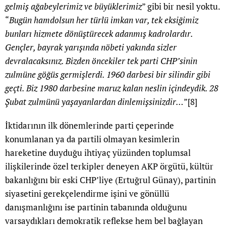
gelmiş ağabeylerimiz ve büyüklerimiz
” gibi bir nesil yoktu.
“
Bugün hamdolsun her türlü imkan var, tek eksiğimiz
bunları hizmete dönüştürecek adanmış kadrolardır.
Gençler, bayrak yarışında nöbeti yakında sizler
devralacaksınız. Bizden öncekiler tek parti CHP’sinin
zulmüne göğüs germişlerdi. 1960 darbesi bir silindir gibi
geçti. Biz 1980 darbesine maruz kalan neslin içindeydik. 28
Şubat zulmünü yaşayanlardan dinlemişsinizdir…
”
[8]
İktidarının ilk dönemlerinde parti çeperinde
konumlanan ya da partili olmayan kesimlerin
hareketine duyduğu ihtiyaç yüzünden toplumsal
ilişkilerinde özel terkipler deneyen AKP örgütü, kültür
bakanlığını bir eski CHP’liye (Ertuğrul Günay), partinin
siyasetini gerekçelendirme işini ve gönüllü
danışmanlığını ise partinin tabanında olduğunu
varsaydıkları demokratik reflekse hem bel bağlayan