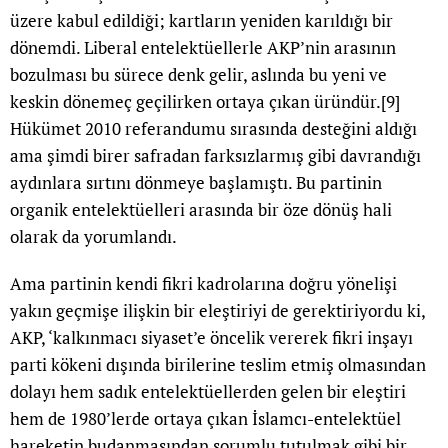
üzere kabul edildiği; kartların yeniden karıldığı bir
dönemdi. Liberal entelektüellerle AKP’nin arasının
bozulması bu sürece denk gelir, aslında bu yeni ve
keskin dönemeç geçilirken ortaya çıkan üründür.
[9]
Hükümet 2010 referandumu sırasında desteğini aldığı
ama şimdi birer safradan farksızlarmış gibi davrandığı
aydınlara sırtını dönmeye başlamıştı. Bu partinin
organik entelektüelleri arasında bir öze dönüş hali
olarak da yorumlandı.
Ama partinin kendi fikri kadrolarına doğru yönelişi
yakın geçmişe ilişkin bir eleştiriyi de gerektiriyordu ki,
AKP, ‘kalkınmacı siyaset’e öncelik vererek fikri inşayı
parti kökeni dışında birilerine teslim etmiş olmasından
dolayı hem sadık entelektüellerden gelen bir eleştiri
hem de 1980’lerde ortaya çıkan İslamcı-entelektüel
hareketin budanmasından sorumlu tutulmak gibi bir