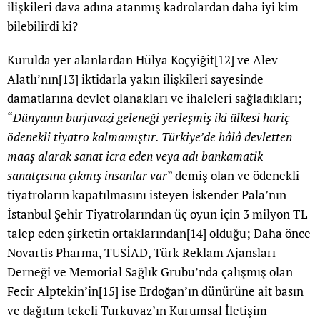
ilişkileri dava adına atanmış kadrolardan daha iyi kim
bilebilirdi ki?
Kurulda yer alanlardan Hülya Koçyiğit
[12]
ve Alev
Alatlı’nın
[13]
iktidarla yakın ilişkileri sayesinde
damatlarına devlet olanakları ve ihaleleri sağladıkları;
“
Dünyanın burjuvazi geleneği yerleşmiş iki ülkesi hariç
ödenekli tiyatro kalmamıştır. Türkiye’de hâlâ devletten
maaş alarak sanat icra eden veya adı bankamatik
sanatçısına çıkmış insanlar var
” demiş olan ve ödenekli
tiyatroların kapatılmasını isteyen İskender Pala’nın
İstanbul Şehir Tiyatrolarından üç oyun için 3 milyon TL
talep eden şirketin ortaklarından
[14]
olduğu; Daha önce
Novartis Pharma, TUSİAD, Türk Reklam Ajansları
Derneği ve Memorial Sağlık Grubu’nda çalışmış olan
Fecir Alptekin’in
[15]
ise Erdoğan’ın dünürüne ait basın
ve dağıtım tekeli Turkuvaz’ın Kurumsal İletişim