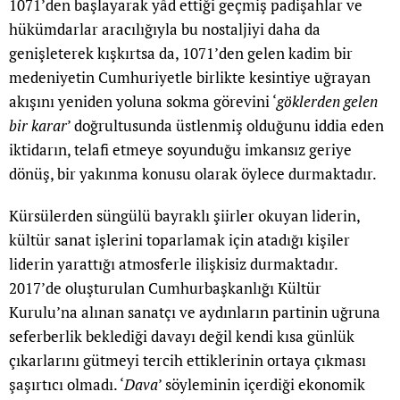
1071’den başlayarak yâd ettiği geçmiş padişahlar ve
hükümdarlar aracılığıyla bu nostaljiyi daha da
genişleterek kışkırtsa da, 1071’den gelen kadim bir
medeniyetin Cumhuriyetle birlikte kesintiye uğrayan
akışını yeniden yoluna sokma görevini ‘
göklerden gelen
bir karar
’ doğrultusunda üstlenmiş olduğunu iddia eden
iktidarın, telafi etmeye soyunduğu imkansız geriye
dönüş, bir yakınma konusu olarak öylece durmaktadır.
Kürsülerden süngülü bayraklı şiirler okuyan liderin,
kültür sanat işlerini toparlamak için atadığı kişiler
liderin yarattığı atmosferle ilişkisiz durmaktadır.
2017’de oluşturulan Cumhurbaşkanlığı Kültür
Kurulu’na alınan sanatçı ve aydınların partinin uğruna
seferberlik beklediği davayı değil kendi kısa günlük
çıkarlarını gütmeyi tercih ettiklerinin ortaya çıkması
şaşırtıcı olmadı. ‘
Dava
’ söyleminin içerdiği ekonomik