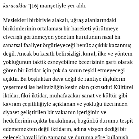
kuracaklar
”
[16]
manşetiyle yer aldı.
Meslekleri birbiriyle alakalı, uğraş alanlarındaki
birikimlerinin ortalaması bir hareketi yürütmeye
elverişli görünmeyen yönetim kurulunun nasıl bir
sanatsal faaliyet örgütleyeceği henüz açıklık kazanmış
değil. Ancak bu kasıtlı belirsizliği, kural, ilke ve yöntem
yokluğunun taktik esneyebilme becerisinin şartı olarak
gören bir iktidar için çok da sorun teşkil etmeyeceği
açıktır. Bu boşluktan dava değil de rantiye ilişkilerin
yeşermesi ise belirsizliğin kesin olan çıktısıdır! Kültürel
iktidar, fikrî iktidar, muhafazakar sanat ve kültür gibi
kavram çeşitliliğiyle açıklanan ve yokluğu üzerinden
siyaset geliştirilen bir vakıanın içeriğinin ve
hedeflerinin açıkta bırakılması, bugünkü durumu tespit
edememekten değil iktidarın, adına vizyon dediği bir
gelecek hayali için zamana ve duruma göre kullanışlı,