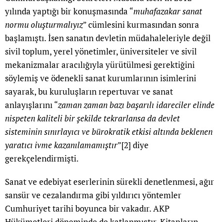
yılında yaptığı bir konuşmasında “
muhafazakar sanat
normu oluşturmalıyız
” cümlesini kurmasından sonra
başlamıştı. İsen sanatın devletin müdahaleleriyle değil
sivil toplum, yerel yönetimler, üniversiteler ve sivil
mekanizmalar aracılığıyla yürütülmesi gerektiğini
söylemiş ve ödenekli sanat kurumlarının isimlerini
sayarak, bu kuruluşların repertuvar ve sanat
anlayışlarını “
zaman zaman bazı başarılı idareciler elinde
nispeten kaliteli bir şekilde tekrarlansa da devlet
sisteminin sınırlayıcı ve bürokratik etkisi altında beklenen
yaratıcı ivme kazanılamamıştır
”
[2]
diye
gerekçelendirmişti.
Sanat ve edebiyat eserlerinin sürekli denetlenmesi, ağır
sansür ve cezalandırma gibi yıldırıcı yöntemler
Cumhuriyet tarihi boyunca bir vakadır. AKP
Hükümetleri döneminde de katlanmıştır. Kitapların,