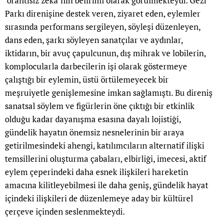
‘orantısız zeka’nın belirimi olarak görülmekteydi. Gezi
Parkı direnişine destek veren, ziyaret eden, eylemler
sırasında performans sergileyen, söyleşi düzenleyen,
dans eden, şarkı söyleyen sanatçılar ve aydınlar,
iktidarın, bir avuç çapulcunun, dış mihrak ve lobilerin,
komplocularla darbecilerin işi olarak göstermeye
çalıştığı bir eylemin, üstü örtülemeyecek bir
meşruiyetle genişlemesine imkan sağlamıştı. Bu direniş
sanatsal söylem ve figürlerin öne çıktığı bir etkinlik
olduğu kadar dayanışma esasına dayalı lojistiği,
gündelik hayatın önemsiz nesnelerinin bir araya
getirilmesindeki ahengi, katılımcıların alternatif ilişki
temsillerini oluşturma çabaları, elbirliği, imecesi, aktif
eylem çeperindeki daha esnek ilişkileri hareketin
amacına kilitleyebilmesi ile daha geniş, gündelik hayat
içindeki ilişkileri de düzenlemeye aday bir kültürel
çerçeve içinden seslenmekteydi.