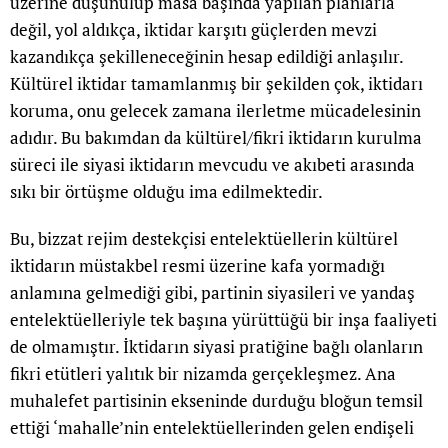
üzerine düşünülüp masa başında yapılan planlarla
değil, yol aldıkça, iktidar karşıtı güçlerden mevzi
kazandıkça şekilleneceğinin hesap edildiği anlaşılır.
Kültürel iktidar tamamlanmış bir şekilden çok, iktidarı
koruma, onu gelecek zamana ilerletme mücadelesinin
adıdır. Bu bakımdan da kültürel/fikri iktidarın kurulma
süreci ile siyasi iktidarın mevcudu ve akıbeti arasında
sıkı bir örtüşme olduğu ima edilmektedir.
Bu, bizzat rejim destekçisi entelektüellerin kültürel
iktidarın müstakbel resmi üzerine kafa yormadığı
anlamına gelmediği gibi, partinin siyasileri ve yandaş
entelektüelleriyle tek başına yürüttüğü bir inşa faaliyeti
de olmamıştır. İktidarın siyasi pratiğine bağlı olanların
fikri etütleri yalıtık bir nizamda gerçekleşmez. Ana
muhalefet partisinin ekseninde durduğu bloğun temsil
ettiği ‘mahalle’nin entelektüellerinden gelen endişeli