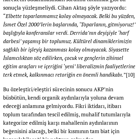
sonuçla yüzleşmeliydi. Cihan Aktaş şöyle yazıyordu:
“
Elbette toparlanmamız kolay olmayacak. Belki bu yüzden,
İsmet Özel 2000’lerin başlarında, ‘Toparlanın, gitmiyoruz!’
başlığıyla konferanslar verdi. Derrida’nın deyişiyle ‘harf
darbesi’ yaşamış bir toplumuz. Kültürel dinamiklerimizin
sağlıklı bir işleyiş kazanması kolay olmayacak. Siyasette
İslamcılıktan söz edilirken, çocuk ve gençlerin zihinsel
eğitim araçları ve içeriğini ‘yeni’ liberalizmin faaliyetlerine
terk etmek, kalkınmacı retoriğin en önemli handikabı.
”
[10]
Bu özeleştiri/eleştiri sürecinin sonucu AKP’nin
büsbütün, kendi organik aydınlarıyla yoluna devam
edeceği anlamına gelmiyordu. Fikri iktidarı, itibarı
toplum tarafından tescil edilmiş, muhalif tutumlarıyla
kategorize edilmiş karşı mahallenin aydınlarının
beğenisini alacağı, belki bir kısmının tam biat için