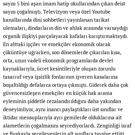
sayısı 5 bini aşan imam hatip okullarından çıkan deist
sayısı çoğalmıştı. Televizyon veya özel Youtube
kanallarında dini sohbetleri yayınlanan tarikat
ulemaları, dindarların din ve ahlak arasında varsaydığı
organik ilişkiyi parçalayarak kafaları karıştırmaktaydı.
En alttaki işçiler ve emekçiler ekonomik olarak
çöküntüye uğrarken, son dönemlerde çıkarılan kısa,
orta, uzun vadeli ekonomik programlarda devlet
kaynaklarıyla, ücret kesintileriyle oluşan zorunlu
tasarruf veya işsizlik fonlarının işveren kasalarına
boşaltıldığı defalarca ortaya çıkmıştı. Giderek daha çok
güvencesizleşen emekçiler en küçük hak arama
eyleminin şiddetle cezalandırıldığını daha yakından
deneyimliyor, aynı inancı paylaştıkları üst sınıflar ve
iktidar mensuplarıyla ayrı gemilerde olduklarına ait
alametlerin çoğalmasını seyrediyorlardı. Zenginliği israf
ve fiyakayla sergileyenlerin alt sınıflara tavsiye ettiği