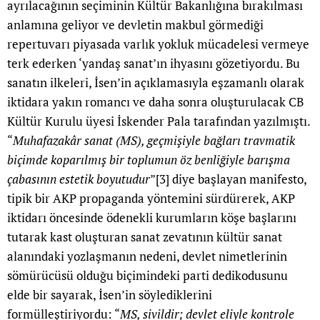
ayrılacağının seçiminin Kültür Bakanlığına bırakılması
anlamına geliyor ve devletin makbul görmediği
repertuvarı piyasada varlık yokluk mücadelesi vermeye
terk ederken ‘yandaş sanat’ın ihyasını gözetiyordu. Bu
sanatın ilkeleri, İsen’in açıklamasıyla eşzamanlı olarak
iktidara yakın romancı ve daha sonra oluşturulacak CB
Kültür Kurulu üyesi İskender Pala tarafından yazılmıştı.
“
Muhafazakâr sanat (MS), geçmişiyle bağları travmatik
biçimde koparılmış bir toplumun öz benliğiyle barışma
çabasının estetik boyutudur
”
[3]
diye başlayan manifesto,
tipik bir AKP propaganda yöntemini sürdürerek, AKP
iktidarı öncesinde ödenekli kurumların köşe başlarını
tutarak kast oluşturan sanat zevatının kültür sanat
alanındaki yozlaşmanın nedeni, devlet nimetlerinin
sömürücüsü olduğu biçimindeki parti dedikodusunu
elde bir sayarak, İsen’in söylediklerini
formülleştiriyordu: “
MS, sivildir; devlet eliyle kontrole