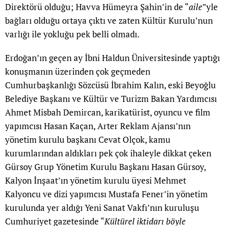
Direktörü olduğu; Havva Hümeyra Şahin’in de “
aile
”yle
bağları olduğu ortaya çıktı ve zaten Kültür Kurulu’nun
varlığı ile yokluğu pek belli olmadı.
Erdoğan’ın geçen ay İbni Haldun Üniversitesinde yaptığı
konuşmanın üzerinden çok geçmeden
Cumhurbaşkanlığı Sözcüsü İbrahim Kalın, eski Beyoğlu
Belediye Başkanı ve Kültür ve Turizm Bakan Yardımcısı
Ahmet Misbah Demircan, karikatürist, oyuncu ve film
yapımcısı Hasan Kaçan, Arter Reklam Ajansı’nın
yönetim kurulu başkanı Cevat Olçok, kamu
kurumlarından aldıkları pek çok ihaleyle dikkat çeken
Gürsoy Grup Yönetim Kurulu Başkanı Hasan Gürsoy,
Kalyon İnşaat’ın yönetim kurulu üyesi Mehmet
Kalyoncu ve dizi yapımcısı Mustafa Fener’in yönetim
kurulunda yer aldığı Yeni Sanat Vakfı’nın kuruluşu
Cumhuriyet gazetesinde “
Kültürel iktidarı böyle