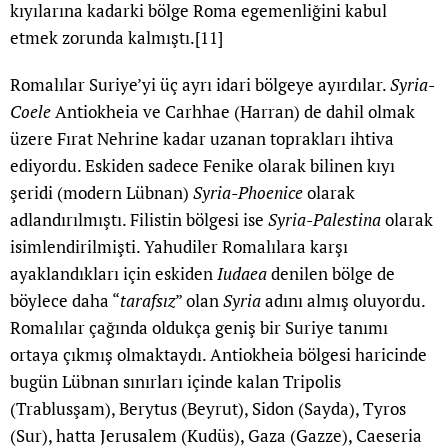
kıyılarına kadarki bölge Roma egemenliğini kabul
etmek zorunda kalmıştı.
[11]
Romalılar Suriye’yi üç ayrı idari bölgeye ayırdılar.
Syria-
Coele
Antiokheia ve Carhhae (Harran) de dahil olmak
üzere Fırat Nehrine kadar uzanan toprakları ihtiva
ediyordu. Eskiden sadece Fenike olarak bilinen kıyı
şeridi (modern Lübnan)
Syria-Phoenice
olarak
adlandırılmıştı. Filistin bölgesi ise
Syria-Palestina
olarak
isimlendirilmişti. Yahudiler Romalılara karşı
ayaklandıkları için eskiden
Iudaea
denilen bölge de
böylece daha “
tarafsız
” olan
Syria
adını almış oluyordu.
Romalılar çağında oldukça geniş bir Suriye tanımı
ortaya çıkmış olmaktaydı. Antiokheia bölgesi haricinde
bugün Lübnan sınırları içinde kalan Tripolis
(Trablusşam), Berytus (Beyrut), Sidon (Sayda), Tyros
(Sur), hatta Jerusalem (Kudüs), Gaza (Gazze), Caeseria