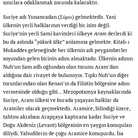
sınırlara odaklanmak zorunda kalacaktır.
Suriye adı Yunancadan (Σύροι) gelmektedir. Yani
ülkenin yerli halklarının verdiği bir isim değil.
Suriye’nin yerli Sami kavimleri ülkeye
Aram
derlerdi ki
bu da aslında “
yüksek ülke
” anlamına gelmekte. Kitab-ı
Mukaddes geleneğinde her ülkenin adı peygamberler
soyundan gelen birinin adını almaktadır. Ülkenin adının
Nuh’un Sam adlı oğlundan olan torunu Aram’dan
aldığına dair rivayet de bulunuyor. Tıpkı Nuh’un diğer
torunlarından olan Kenan’ın da Filistin bölgesine adını
vermesinde olduğu gibi… Mezopotamya kaynaklarında
Suriye, Aram ülkesi ve burada yaşayan halklar da
Aramiler olarak geçmektedir. Aramice, bilindiği üzere,
tahtını akrabası Arapçaya kaptırana kadar Suriye ve
Doğu Akdeniz (Levant) bölgesinin en yaygın konuşulan
diliydi. Yahudilerin de çoğu Aramice konuşurdu. İsa