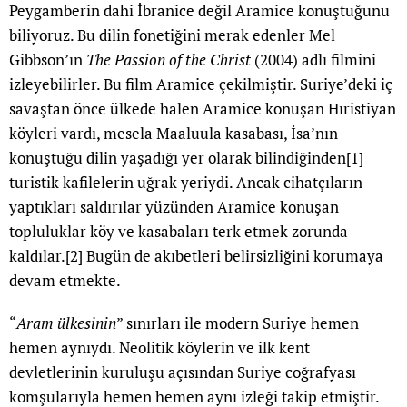
Peygamberin dahi İbranice değil Aramice konuştuğunu
biliyoruz. Bu dilin fonetiğini merak edenler Mel
Gibbson’ın
The Passion of the Christ
(2004) adlı filmini
izleyebilirler. Bu film Aramice çekilmiştir. Suriye’deki iç
savaştan önce ülkede halen Aramice konuşan Hıristiyan
köyleri vardı, mesela Maaluula kasabası, İsa’nın
konuştuğu dilin yaşadığı yer olarak bilindiğinden
[1]
turistik kafilelerin uğrak yeriydi. Ancak cihatçıların
yaptıkları saldırılar yüzünden Aramice konuşan
topluluklar köy ve kasabaları terk etmek zorunda
kaldılar.
[2]
Bugün de akıbetleri belirsizliğini korumaya
devam etmekte.
“
Aram ülkesinin
” sınırları ile modern Suriye hemen
hemen aynıydı. Neolitik köylerin ve ilk kent
devletlerinin kuruluşu açısından Suriye coğrafyası
komşularıyla hemen hemen aynı izleği takip etmiştir.