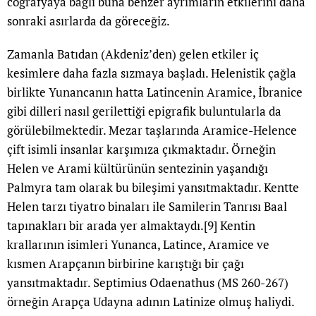
coğrafyaya bağlı buna benzer ayrımların etkilerini daha
sonraki asırlarda da göreceğiz.
Zamanla Batıdan (Akdeniz’den) gelen etkiler iç
kesimlere daha fazla sızmaya başladı. Helenistik çağla
birlikte Yunancanın hatta Latincenin Aramice, İbranice
gibi dilleri nasıl gerilettiği epigrafik buluntularla da
görülebilmektedir. Mezar taşlarında Aramice-Helence
çift isimli insanlar karşımıza çıkmaktadır. Örneğin
Helen ve Arami kültürünün sentezinin yaşandığı
Palmyra tam olarak bu bileşimi yansıtmaktadır. Kentte
Helen tarzı tiyatro binaları ile Samilerin Tanrısı Baal
tapınakları bir arada yer almaktaydı.
[9]
Kentin
krallarının isimleri Yunanca, Latince, Aramice ve
kısmen Arapçanın birbirine karıştığı bir çağı
yansıtmaktadır. Septimius Odaenathus (MS 260-267)
örneğin Arapça Udayna adının Latinize olmuş haliydi.