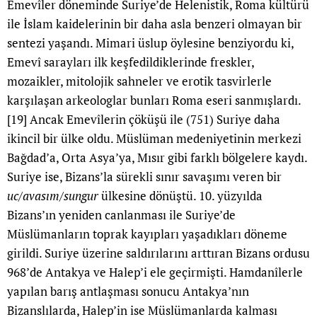
Emevîler döneminde Suriye’de Helenistik, Roma kültürü
ile İslam kaidelerinin bir daha asla benzeri olmayan bir
sentezi yaşandı. Mimari üslup öylesine benziyordu ki,
Emevî sarayları ilk keşfedildiklerinde freskler,
mozaikler, mitolojik sahneler ve erotik tasvirlerle
karşılaşan arkeologlar bunları Roma eseri sanmışlardı.
[19]
Ancak Emevîlerin çöküşü ile (751) Suriye daha
ikincil bir ülke oldu. Müslüman medeniyetinin merkezi
Bağdad’a, Orta Asya’ya, Mısır gibi farklı bölgelere kaydı.
Suriye ise, Bizans’la sürekli sınır savaşımı veren bir
uc/avasım/sungur
ülkesine dönüştü. 10. yüzyılda
Bizans’ın yeniden canlanması ile Suriye’de
Müslümanların toprak kayıpları yaşadıkları döneme
girildi. Suriye üzerine saldırılarını arttıran Bizans ordusu
968’de Antakya ve Halep’i ele geçirmişti. Hamdanîlerle
yapılan barış antlaşması sonucu Antakya’nın
Bizanslılarda, Halep’in ise Müslümanlarda kalması