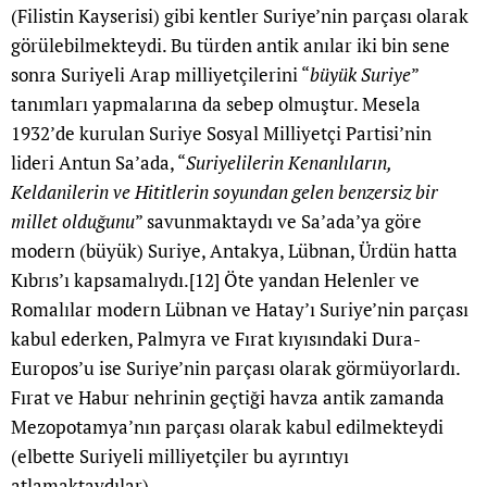
(Filistin Kayserisi) gibi kentler Suriye’nin parçası olarak
görülebilmekteydi. Bu türden antik anılar iki bin sene
sonra Suriyeli Arap milliyetçilerini “
büyük Suriye
”
tanımları yapmalarına da sebep olmuştur. Mesela
1932’de kurulan Suriye Sosyal Milliyetçi Partisi’nin
lideri Antun Sa’ada, “
Suriyelilerin Kenanlıların,
Keldanilerin ve Hititlerin soyundan gelen benzersiz bir
millet olduğunu
” savunmaktaydı ve Sa’ada’ya göre
modern (büyük) Suriye, Antakya, Lübnan, Ürdün hatta
Kıbrıs’ı kapsamalıydı.
[12]
Öte yandan Helenler ve
Romalılar modern Lübnan ve Hatay’ı Suriye’nin parçası
kabul ederken, Palmyra ve Fırat kıyısındaki Dura-
Europos’u ise Suriye’nin parçası olarak görmüyorlardı.
Fırat ve Habur nehrinin geçtiği havza antik zamanda
Mezopotamya’nın parçası olarak kabul edilmekteydi
(elbette Suriyeli milliyetçiler bu ayrıntıyı
atlamaktaydılar).