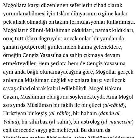
Moğollara karşı düzenlenen seferlerin cihad olarak
yorumlanabilmesi için İslâm dünyasının o güne kadar
pek alışık olmadığı birtakım formülasyonlar kullanmıştı.
Moğolların Sünni-Müslüman oldukları, namaz kıldıkları,
oruç tuttukları doğruydu; ancak onlar bir yandan da
şaman (putperest) günlerinden kalma geleneklere,
örneğin Cengiz Yasası’na da sahip çıkmaya devam
etmekteydiler. Hem şeriata hem de Cengiz Yasası’na
aynı anda bağlı olunamayacağına göre, Moğollar gerçek
anlamda Müslüman değildi ve onlara karşı verilecek
savaş cihad olarak kabul edilebilirdi. Moğol Hakanı
Gazan, Müslüman olduğunu söylemekteydi. Ama Moğol
sarayında Müslüman bir fakih ile bir çileci (
al-zāhid
),
Hıristiyan bir keşiş (
al-rāhib
), bir haham (
danān al-
Yahud
), bir sihirbaz (al-sāhir), bir astrolog (
al-muneccim
)
eşit derecede saygı görmekteydi. Bu durum da