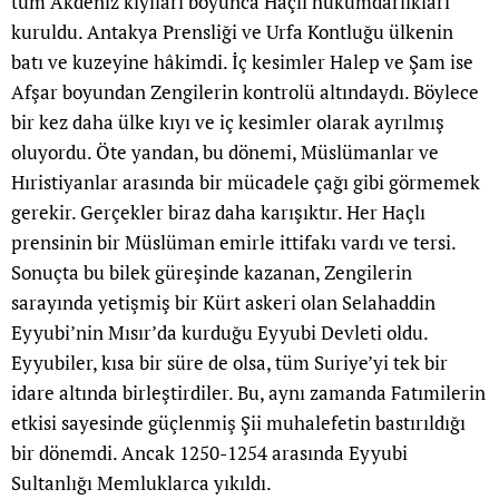
tüm Akdeniz kıyıları boyunca Haçlı hükümdarlıkları
kuruldu. Antakya Prensliği ve Urfa Kontluğu ülkenin
batı ve kuzeyine hâkimdi. İç kesimler Halep ve Şam ise
Afşar boyundan Zengilerin kontrolü altındaydı. Böylece
bir kez daha ülke kıyı ve iç kesimler olarak ayrılmış
oluyordu. Öte yandan, bu dönemi, Müslümanlar ve
Hıristiyanlar arasında bir mücadele çağı gibi görmemek
gerekir. Gerçekler biraz daha karışıktır. Her Haçlı
prensinin bir Müslüman emirle ittifakı vardı ve tersi.
Sonuçta bu bilek güreşinde kazanan, Zengilerin
sarayında yetişmiş bir Kürt askeri olan Selahaddin
Eyyubi’nin Mısır’da kurduğu Eyyubi Devleti oldu.
Eyyubiler, kısa bir süre de olsa, tüm Suriye’yi tek bir
idare altında birleştirdiler. Bu, aynı zamanda Fatımilerin
etkisi sayesinde güçlenmiş Şii muhalefetin bastırıldığı
bir dönemdi. Ancak 1250-1254 arasında Eyyubi
Sultanlığı Memluklarca yıkıldı.