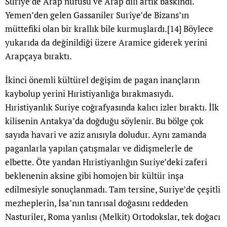
Suriye’de Arap nüfusu ve Arap dili artık baskındı.
Yemen’den gelen Gassaniler Suriye’de Bizans’ın
müttefiki olan bir krallık bile kurmuşlardı.
[14]
Böylece
yukarıda da değinildiği üzere Aramice giderek yerini
Arapçaya bıraktı.
İkinci önemli kültürel değişim de pagan inançların
kaybolup yerini Hıristiyanlığa bırakmasıydı.
Hıristiyanlık Suriye coğrafyasında kalıcı izler bıraktı. İlk
kilisenin Antakya’da doğduğu söylenir. Bu bölge çok
sayıda havari ve aziz anısıyla doludur. Aynı zamanda
paganlarla yapılan çatışmalar ve didişmelerle de
elbette. Öte yandan Hıristiyanlığın Suriye’deki zaferi
beklenenin aksine gibi homojen bir kültür inşa
edilmesiyle sonuçlanmadı. Tam tersine, Suriye’de çeşitli
mezheplerin, İsa’nın tanrısal doğasını reddeden
Nasturiler, Roma yanlısı (Melkit) Ortodokslar, tek doğacı