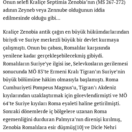
Onun selefi Kraliçe Septimia Zenobia’nın (MS 267-272)
adının Zeyneb veya Zennube olduğunun iddia
edilmesinde olduğu gibi…
Kraliçe Zenobia antik çağın en büyük hükümdarlarından
biriydi ve Suriye merkezli büyük bir devlet kurmaya
çalışmıştı. Onun bu çabası, Romalılar karşısında
yenilene kadar gerçekleşebilecekmiş gibiydi.
Romalıların Suriye’ye ilgisi ise, Selevkosların gerilemesi
sonucunda MÖ 83’te Ermeni Kralı Tigran’ın Suriye’nin
büyük bölümüne hâkim olmasıyla başlamıştı. Roma
Cumhuriyeti Pompeus Magnus’u, Tigran’ı Akdeniz
kıyılarından uzaklaştırmak için görevlendirmişti ve MÖ
64’te Suriye kıyıları Roma eyaleti haline getirilmişti.
Sonraki dönemlerde iç bölgelere uzanan Roma
egemenliğini durduran Palmyra’nın direnişi kırılmış,
Zenobia Romalılara esir düşmüş
[10]
ve Dicle Nehri