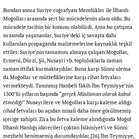
Bundan sonra Suriye coğrafyası Memlükler ile İlhanlı
Moğolları arasında sert bir mücadelenin alanı oldu. Bu
mücadele tarihin bir konusu olabilirdi. Ama bu çatışma
sırasında yaşananlar, Suriye’deki iç savaşta dahi
kullanılan propaganda malzemelerine kaynaklık teşkil
ettiler. Suriye’nin tamamını almaya çalışan Moğollar,
Ermeni, Dürzi, Şii, Nusayri vb. topluluklarla zaman
zaman ittifak kurmaktaydılar. Buna karşı Sünni ulema
da Moğollar ve müttefiklerine karşı cihat fetvaları
vermekteydi. Tanınmış Hanbeli fâkih İbn Teymiyye’nin
1300’lü yılların başında “
gerçek Müslüman olarak kabul
etmediği
” Nusayrilere ve Moğollara karşı kaleme aldığı
cihad
fetvaları bu açıdan misali daha önce görülmemiş
içeriğe sahipti. Zira bu fetva kaleme alındığında Moğol
İlhanlı Hanlığı idarecileri çoktan İslâmiyet’i ve Sünni
mezhebi benimsemiş durumdaydılar.
[26]
İbn Teymiyye,