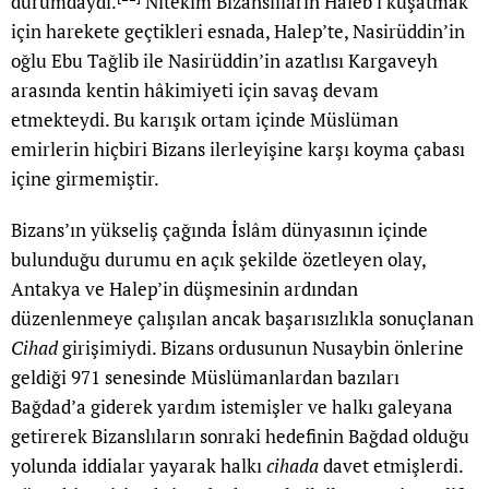
durumdaydı.
Nitekim Bizanslıların Haleb’i kuşatmak
için harekete geçtikleri esnada, Halep’te, Nasirüddin’in
oğlu Ebu Tağlib ile Nasirüddin’in azatlısı Kargaveyh
arasında kentin hâkimiyeti için savaş devam
etmekteydi. Bu karışık ortam içinde Müslüman
emirlerin hiçbiri Bizans ilerleyişine karşı koyma çabası
içine girmemiştir.
Bizans’ın yükseliş çağında İslâm dünyasının içinde
bulunduğu durumu en açık şekilde özetleyen olay,
Antakya ve Halep’in düşmesinin ardından
düzenlenmeye çalışılan ancak başarısızlıkla sonuçlanan
Cihad
girişimiydi. Bizans ordusunun Nusaybin önlerine
geldiği 971 senesinde Müslümanlardan bazıları
Bağdad’a giderek yardım istemişler ve halkı galeyana
getirerek Bizanslıların sonraki hedefinin Bağdad olduğu
yolunda iddialar yayarak halkı
cihada
davet etmişlerdi.