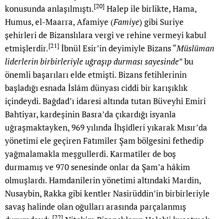
[20]
konusunda anlaşılmıştı.
Halep ile birlikte, Hama,
Humus, el-Maarra, Afamiye (
Famiye
) gibi Suriye
şehirleri de Bizanslılara vergi ve rehine vermeyi kabul
[21]
etmişlerdir.
İbnül Esir’in deyimiyle Bizans “
Müslüman
liderlerin birbirleriyle uğraşıp durması sayesinde
” bu
önemli başarıları elde etmişti. Bizans fetihlerinin
başladığı esnada İslâm dünyası ciddi bir karışıklık
içindeydi. Bağdad’ı idaresi altında tutan Büveyhî Emiri
Bahtiyar, kardeşinin Basra’da çıkardığı isyanla
uğraşmaktayken, 969 yılında İhşîdleri yıkarak Mısır’da
yönetimi ele geçiren Fatımîler Şam bölgesini fethedip
yağmalamakla meşgullerdi. Karmatîler de boş
durmamış ve 970 senesinde onlar da Şam’a hâkim
olmuşlardı. Hamdanîlerin yönetimi altındaki Mardin,
Nusaybin, Rakka gibi kentler Nasirüddin’in birbirleriyle
savaş halinde olan oğulları arasında parçalanmış
[22]