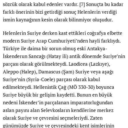
sözcük olarak kabul edenler vardır.
[7]
Sonuçta bu kadar
farklı önerinin bizi getirdiği sonuç Helenlerin verdiği
ismin kaynağının kesin olarak bilinmiyor oluşudur.
Helenlerin Suriye derken kast ettikleri coğrafya elbette
modern Suriye Arap Cumhuriyeti’nden hayli farklıydı.
Türkiye ile daima bir sorun olmuş eski Antakya-
İskenderun Sancağı (Hatay ili) antik dönemde Suriye’nin
parçası olarak görülmekteydi. Laodicea (Lazkıye),
Aleppo (Halep), Damascus (Şam) Suriye veya aşağı
Suriye’nin (Syria-Coele) parçası olarak kabul
edilmekteydi. Hellenistik Çağ (MÖ 330-30) boyunca
Suriye büyük bir gelişim kaydetti. Bunun en büyük
nedeni İskender’in parçalanan imparatorluğundan
aslan payını alan Selevkosların kendilerine merkez
olarak Suriye ve çevresini seçmeleriydi. Zaten
günümüzde Suriye ve çevresindeki kent isimlerinin