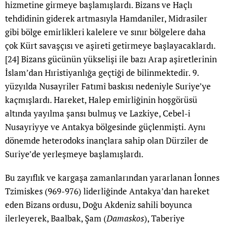
hizmetine girmeye başlamışlardı. Bizans ve Haçlı
tehdidinin giderek artmasıyla Hamdaniler, Midrasiler
gibi bölge emirlikleri kalelere ve sınır bölgelere daha
çok Kürt savaşçısı ve aşireti getirmeye başlayacaklardı.
[24]
Bizans gücünün yükselişi ile bazı Arap aşiretlerinin
İslam’dan Hıristiyanlığa geçtiği de bilinmektedir. 9.
yüzyılda Nusayriler Fatımî baskısı nedeniyle Suriye’ye
kaçmışlardı. Hareket, Halep emirliğinin hoşgörüsü
altında yayılma şansı bulmuş ve Lazkiye, Cebel-i
Nusayriyye ve Antakya bölgesinde güçlenmişti. Aynı
dönemde heterodoks inançlara sahip olan Dürziler de
Suriye’de yerleşmeye başlamışlardı.
Bu zayıflık ve kargaşa zamanlarından yararlanan İonnes
Tzimiskes (969-976) liderliğinde Antakya’dan hareket
eden Bizans ordusu, Doğu Akdeniz sahili boyunca
ilerleyerek, Baalbak, Şam (
Damaskos
), Taberiye