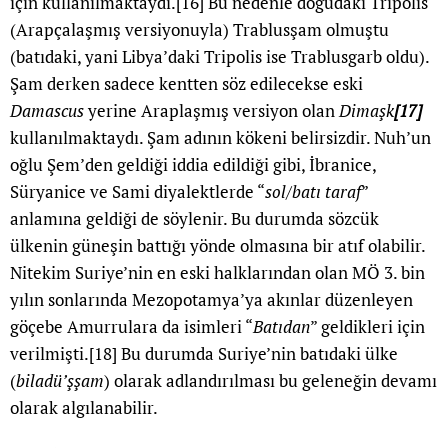
için kullanılmaktaydı.
[16]
Bu nedenle doğudaki Tripolis
(Arapçalaşmış versiyonuyla) Trablusşam olmuştu
(batıdaki, yani Libya’daki Tripolis ise Trablusgarb oldu).
Şam derken sadece kentten söz edilecekse eski
Damascus
yerine Araplaşmış versiyon olan
Dimaşk
[17]
kullanılmaktaydı. Şam adının kökeni belirsizdir. Nuh’un
oğlu Şem’den geldiği iddia edildiği gibi, İbranice,
Süryanice ve Sami diyalektlerde “
sol/batı taraf
”
anlamına geldiği de söylenir. Bu durumda sözcük
ülkenin güneşin battığı yönde olmasına bir atıf olabilir.
Nitekim Suriye’nin en eski halklarından olan MÖ 3. bin
yılın sonlarında Mezopotamya’ya akınlar düzenleyen
göçebe Amurrulara da isimleri “
Batıdan
” geldikleri için
verilmişti.
[18]
Bu durumda Suriye’nin batıdaki ülke
(
biladü’şşam
) olarak adlandırılması bu geleneğin devamı
olarak algılanabilir.