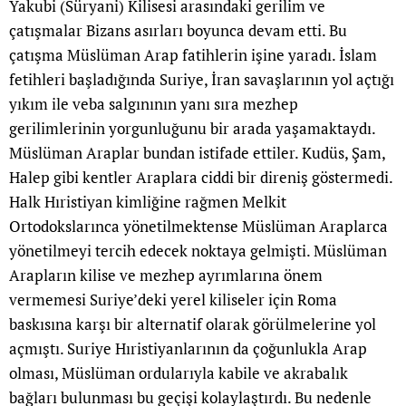
Yakubi (Süryani) Kilisesi arasındaki gerilim ve
çatışmalar Bizans asırları boyunca devam etti. Bu
çatışma Müslüman Arap fatihlerin işine yaradı. İslam
fetihleri başladığında Suriye, İran savaşlarının yol açtığı
yıkım ile veba salgınının yanı sıra mezhep
gerilimlerinin yorgunluğunu bir arada yaşamaktaydı.
Müslüman Araplar bundan istifade ettiler. Kudüs, Şam,
Halep gibi kentler Araplara ciddi bir direniş göstermedi.
Halk Hıristiyan kimliğine rağmen Melkit
Ortodokslarınca yönetilmektense Müslüman Araplarca
yönetilmeyi tercih edecek noktaya gelmişti. Müslüman
Arapların kilise ve mezhep ayrımlarına önem
vermemesi Suriye’deki yerel kiliseler için Roma
baskısına karşı bir alternatif olarak görülmelerine yol
açmıştı. Suriye Hıristiyanlarının da çoğunlukla Arap
olması, Müslüman ordularıyla kabile ve akrabalık
bağları bulunması bu geçişi kolaylaştırdı. Bu nedenle