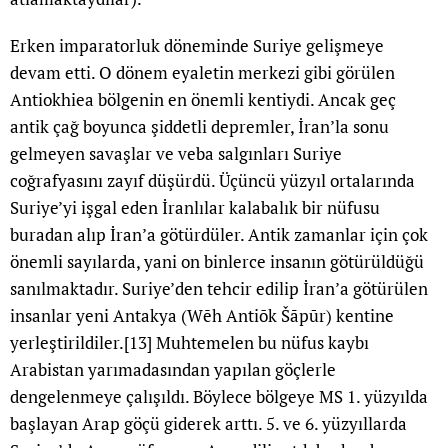
Erken imparatorluk döneminde Suriye gelişmeye
devam etti. O dönem eyaletin merkezi gibi görülen
Antiokhiea bölgenin en önemli kentiydi. Ancak geç
antik çağ boyunca şiddetli depremler, İran’la sonu
gelmeyen savaşlar ve veba salgınları Suriye
coğrafyasını zayıf düşürdü. Üçüncü yüzyıl ortalarında
Suriye’yi işgal eden İranlılar kalabalık bir nüfusu
buradan alıp İran’a götürdüler. Antik zamanlar için çok
önemli sayılarda, yani on binlerce insanın götürüldüğü
sanılmaktadır. Suriye’den tehcir edilip İran’a götürülen
insanlar yeni Antakya (Wēh Antiōk Šāpūr) kentine
yerleştirildiler.
[13]
Muhtemelen bu nüfus kaybı
Arabistan yarımadasından yapılan göçlerle
dengelenmeye çalışıldı. Böylece bölgeye MS 1. yüzyılda
başlayan Arap göçü giderek arttı. 5. ve 6. yüzyıllarda