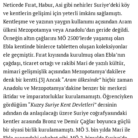
Neticede Fırat, Habur, Asi gibi nehirler Suriye’deki köy
ve kentlerin gelişimi için yeterli imkânı sağlamıştı.
Kentleşme ve yazının yaygın kullanımı açısından Aram
ülkesi Mezopotamya veya Anadolu’dan geride değildi.
Örneğin altın çağlarını MÖ 2500’lerde yaşamış olan
Ebla kentinde binlerce tabletten oluşan koleksiyonlar
ele geçmiştir. Fırat kıyısında kurulmuş olan Ebla’nın
çağdaşı, ticaret ortağı ve rakibi Mari de yazılı kültür,
mimari gelişmişlik açısından Mezopotamya’dakilere
denk bir kentti.
[3]
Ancak “
Aram ülkesinde
” hiçbir zaman
Anadolu ve Mezopotamya’dakine benzer bir merkezi
iktidar ve imparatorluklar kurulamamıştı. Öğrenciyken
gördüğüm “
Kuzey Suriye Kent Devletleri
” dersinin
adından da anlaşılacağı üzere Suriye coğrafyasındaki
kentler arasında Bronz ve Demir Çağlar boyunca güçlü
bir siyasi birlik kurulamamıştı. MÖ 3. bin yılda Mari ile
Ebla arasındaki rekabet gibi, MÖ 2. binyılda Suriye’de