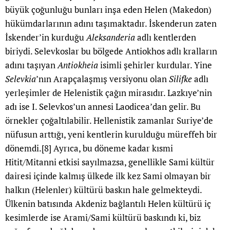
büyük çoğunluğu bunları inşa eden Helen (Makedon)
hükümdarlarının adını taşımaktadır. İskenderun zaten
İskender’in kurduğu
Aleksanderia
adlı kentlerden
biriydi. Selevkoslar bu bölgede Antiokhos adlı kralların
adını taşıyan
Antiokheia
isimli şehirler kurdular. Yine
Selevkia
’nın Arapçalaşmış versiyonu olan
Silifke
adlı
yerleşimler de Helenistik çağın mirasıdır. Lazkıye’nin
adı ise I. Selevkos’un annesi Laodicea’dan gelir. Bu
örnekler çoğaltılabilir. Hellenistik zamanlar Suriye’de
nüfusun arttığı, yeni kentlerin kurulduğu müreffeh bir
dönemdi.
[8]
Ayrıca, bu döneme kadar kısmi
Hitit/Mitanni etkisi sayılmazsa, genellikle Sami kültür
dairesi içinde kalmış ülkede ilk kez Sami olmayan bir
halkın (Helenler) kültürü baskın hale gelmekteydi.
Ülkenin batısında Akdeniz bağlantılı Helen kültürü iç
kesimlerde ise Arami/Sami kültürü baskındı ki, biz