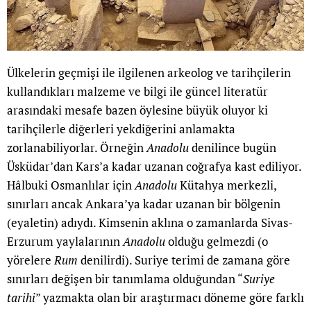
Ülkelerin geçmişi ile ilgilenen arkeolog ve tarihçilerin
kullandıkları malzeme ve bilgi ile güncel literatür
arasındaki mesafe bazen öylesine büyük oluyor ki
tarihçilerle diğerleri yekdiğerini anlamakta
zorlanabiliyorlar. Örneğin
Anadolu
denilince bugün
Üsküdar’dan Kars’a kadar uzanan coğrafya kast ediliyor.
Hâlbuki Osmanlılar için
Anadolu
Kütahya merkezli,
sınırları ancak Ankara’ya kadar uzanan bir bölgenin
(eyaletin) adıydı. Kimsenin aklına o zamanlarda Sivas-
Erzurum yaylalarının
Anadolu
olduğu gelmezdi (o
yörelere
Rum
denilirdi). Suriye terimi de zamana göre
sınırları değişen bir tanımlama olduğundan “
Suriye
tarihi
” yazmakta olan bir araştırmacı döneme göre farklı