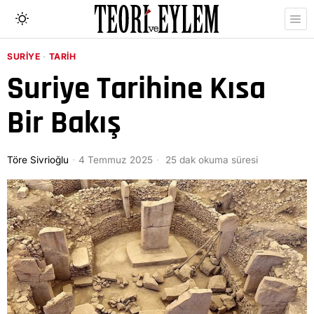
SURIYE
·
TARIH
Suriye Tarihine Kısa
Bir Bakış
Töre Sivrioğlu
4 Temmuz 2025
25 dak okuma süresi