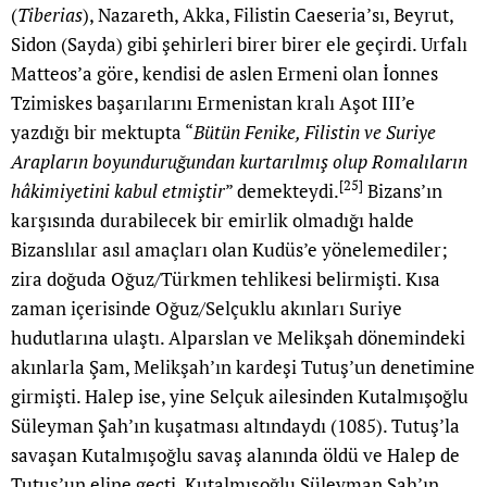
(
Tiberias
), Nazareth, Akka, Filistin Caeseria’sı, Beyrut,
Sidon (Sayda) gibi şehirleri birer birer ele geçirdi. Urfalı
Matteos’a göre, kendisi de aslen Ermeni olan İonnes
Tzimiskes başarılarını Ermenistan kralı Aşot III’e
yazdığı bir mektupta “
Bütün Fenike, Filistin ve Suriye
Arapların boyunduruğundan kurtarılmış olup Romalıların
[25]
hâkimiyetini kabul etmiştir
” demekteydi.
Bizans’ın
karşısında durabilecek bir emirlik olmadığı halde
Bizanslılar asıl amaçları olan Kudüs’e yönelemediler;
zira doğuda Oğuz/Türkmen tehlikesi belirmişti. Kısa
zaman içerisinde Oğuz/Selçuklu akınları Suriye
hudutlarına ulaştı. Alparslan ve Melikşah dönemindeki
akınlarla Şam, Melikşah’ın kardeşi Tutuş’un denetimine
girmişti. Halep ise, yine Selçuk ailesinden Kutalmışoğlu
Süleyman Şah’ın kuşatması altındaydı (1085). Tutuş’la
savaşan Kutalmışoğlu savaş alanında öldü ve Halep de
Tutuş’un eline geçti. Kutalmışoğlu Süleyman Şah’ın