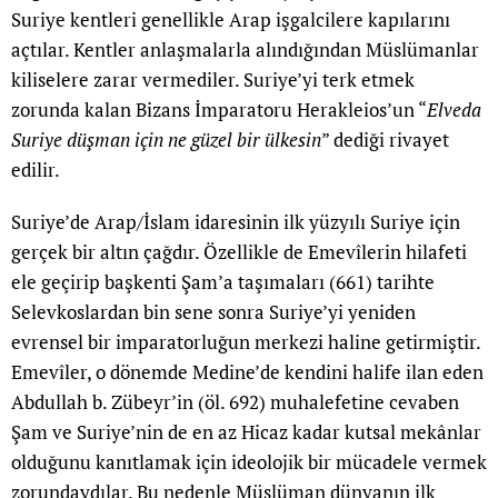
Suriye kentleri genellikle Arap işgalcilere kapılarını
açtılar. Kentler anlaşmalarla alındığından Müslümanlar
kiliselere zarar vermediler. Suriye’yi terk etmek
zorunda kalan Bizans İmparatoru Herakleios’un “
Elveda
Suriye düşman için ne güzel bir ülkesin
” dediği rivayet
edilir.
Suriye’de Arap/İslam idaresinin ilk yüzyılı Suriye için
gerçek bir altın çağdır. Özellikle de Emevîlerin hilafeti
ele geçirip başkenti Şam’a taşımaları (661) tarihte
Selevkoslardan bin sene sonra Suriye’yi yeniden
evrensel bir imparatorluğun merkezi haline getirmiştir.
Emevîler, o dönemde Medine’de kendini halife ilan eden
Abdullah b. Zübeyr’in (öl. 692) muhalefetine cevaben
Şam ve Suriye’nin de en az Hicaz kadar kutsal mekânlar
olduğunu kanıtlamak için ideolojik bir mücadele vermek
zorundaydılar. Bu nedenle Müslüman dünyanın ilk