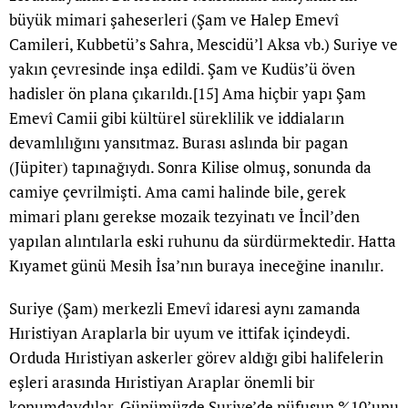
büyük mimari şaheserleri (Şam ve Halep Emevî
Camileri, Kubbetü’s Sahra, Mescidü’l Aksa vb.) Suriye ve
yakın çevresinde inşa edildi. Şam ve Kudüs’ü öven
hadisler ön plana çıkarıldı.
[15]
Ama hiçbir yapı Şam
Emevî Camii gibi kültürel süreklilik ve iddiaların
devamlılığını yansıtmaz. Burası aslında bir pagan
(Jüpiter) tapınağıydı. Sonra Kilise olmuş, sonunda da
camiye çevrilmişti. Ama cami halinde bile, gerek
mimari planı gerekse mozaik tezyinatı ve İncil’den
yapılan alıntılarla eski ruhunu da sürdürmektedir. Hatta
Kıyamet günü Mesih İsa’nın buraya ineceğine inanılır.
Suriye (Şam) merkezli Emevî idaresi aynı zamanda
Hıristiyan Araplarla bir uyum ve ittifak içindeydi.
Orduda Hıristiyan askerler görev aldığı gibi halifelerin
eşleri arasında Hıristiyan Araplar önemli bir
konumdaydılar. Günümüzde Suriye’de nüfusun %10’unu