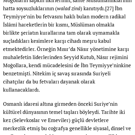
Moğolların sapkın fikirlerinin, sahte Müslümanlıklarının
hatta soysuzluklarının (
walad zinā
) kanıtıydı.
[27]
İbn
Teymiyye’nin bu fetvasını haklı bulan modern radikal
İslâmî hareketlerin bir kısmı, Müslüman olmakla
birlikte şeriatın kurallarına tam olarak uymamakla
suçladıkları kesimlere karşı cihadı meşru kabul
etmektedirler. Örneğin Mısır’da Nâsır yönetimine karşı
muhalefetin liderlerinden Seyyid Kutub, Nâsır rejimini
Moğollara, kendi mücadelesini de İbn Teymiyye’ninkine
benzetmişti. Nitekim iç savaş sırasında Suriyeli
cihatçılar da bu fetvaları dayanak olarak
kullanacaklardı.
Osmanlı idaresi altına girmeden önceki Suriye’nin
kültürel dünyasının temel taşları böyleydi. Tarihte iki
kez (Selevkoslar ve Emeviler) güçlü devletlere
merkezlik etmiş bu coğrafya genellikle siyasal, dinsel ve