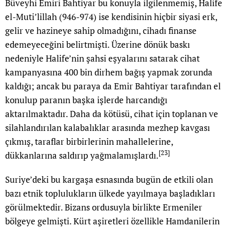
Büveyhi Emiri Bahtiyar bu konuyla ilgilenmemiş, Halife
el-Muti’lillah (946-974) ise kendisinin hiçbir siyasi erk,
gelir ve hazineye sahip olmadığını, cihadı finanse
edemeyeceğini belirtmişti. Üzerine dönük baskı
nedeniyle Halife’nin şahsi eşyalarını satarak cihat
kampanyasına 400 bin dirhem bağış yapmak zorunda
kaldığı; ancak bu paraya da Emir Bahtiyar tarafından el
konulup paranın başka işlerde harcandığı
aktarılmaktadır. Daha da kötüsü, cihat için toplanan ve
silahlandırılan kalabalıklar arasında mezhep kavgası
çıkmış, taraflar birbirlerinin mahallelerine,
[23]
dükkanlarına saldırıp yağmalamışlardı.
Suriye’deki bu kargaşa esnasında bugün de etkili olan
bazı etnik toplulukların ülkede yayılmaya başladıkları
görülmektedir. Bizans ordusuyla birlikte Ermeniler
bölgeye gelmişti. Kürt aşiretleri özellikle Hamdanilerin