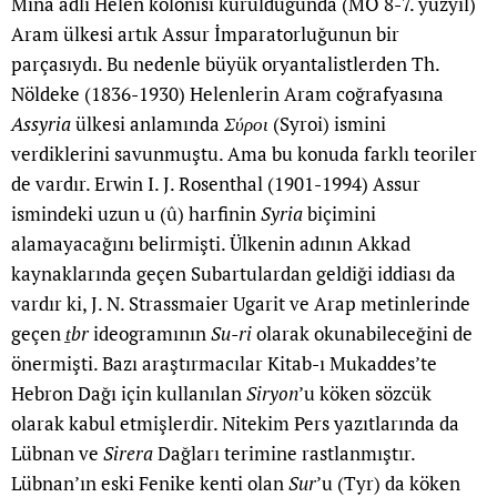
Mina adlı Helen kolonisi kurulduğunda (MÖ 8-7. yüzyıl)
Aram ülkesi artık Assur İmparatorluğunun bir
parçasıydı. Bu nedenle büyük oryantalistlerden Th.
Nöldeke (1836-1930) Helenlerin Aram coğrafyasına
Assyria
ülkesi anlamında
Σύροι
(Syroi) ismini
verdiklerini savunmuştu. Ama bu konuda farklı teoriler
de vardır. Erwin I. J. Rosenthal (1901-1994) Assur
ismindeki uzun u (û) harfinin
Syria
biçimini
alamayacağını belirmişti. Ülkenin adının Akkad
kaynaklarında geçen Subartulardan geldiği iddiası da
vardır ki, J. N. Strassmaier Ugarit ve Arap metinlerinde
geçen
ṯbr
ideogramının
Su-ri
olarak okunabileceğini de
önermişti. Bazı araştırmacılar Kitab-ı Mukaddes’te
Hebron Dağı için kullanılan
Siryon
’u köken sözcük
olarak kabul etmişlerdir. Nitekim Pers yazıtlarında da
Lübnan ve
Sirera
Dağları terimine rastlanmıştır.
Lübnan’ın eski Fenike kenti olan
Sur
’u (Tyr) da köken