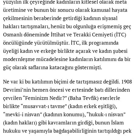
yüzyılın ilk çeyreğinde kadınların kitlesel olarak meta
üretimine ve bunun bir sonucu olarak kamusal hayata
çekilmesinin beraberinde getirdiği kadının siyasal
hakları tartışmaları, henüz bu olgunluğa erişmemiş geç
Osmanlı döneminde İttihat ve Terakki Cemiyeti (İTC)
öncülüğünde yürütülmüştür. İTC, ilk programında
üyeliği kadın ve erkeğe birlikte açarak ve kadın şubesi
modernleşme mücadelesine kadınların katılımını da bir
güç olarak saflarına katacağını göstermişti.
Ne var ki bu katılımın biçimi de tartışmasız değildi. 1908
Devrimi’nin hemen öncesi ve ertesinde batı dillerinden
çevrilen “Feminizm Nedir?” (Baha Tevfik) eserlerle
birlikte “musavvat-ı tavme” (kadın erkek eşitliği),
“mevki-i nisvan” (kadının konumu), “hukuk-ı nisvan”
(kadın hakları) gibi kavramların girdiği, bunun İslam
hukuku ve yaşamıyla bağdaşabilirliğinin tartışıldığı pek