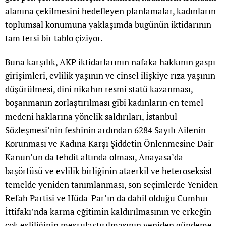
alanına çekilmesini hedefleyen planlamalar, kadınların
toplumsal konumuna yaklaşımda bugünün iktidarının
tam tersi bir tablo çiziyor.
Buna karşılık, AKP iktidarlarının nafaka hakkının gaspı
girişimleri, evlilik yaşının ve cinsel ilişkiye rıza yaşının
düşürülmesi, dini nikahın resmi statü kazanması,
boşanmanın zorlaştırılması gibi kadınların en temel
medeni haklarına yönelik saldırıları, İstanbul
Sözleşmesi’nin feshinin ardından 6284 Sayılı Ailenin
Korunması ve Kadına Karşı Şiddetin Önlenmesine Dair
Kanun’un da tehdit altında olması, Anayasa’da
başörtüsü ve evlilik birliğinin ataerkil ve heteroseksist
temelde yeniden tanımlanması, son seçimlerde Yeniden
Refah Partisi ve Hüda-Par’ın da dahil olduğu Cumhur
İttifakı’nda karma eğitimin kaldırılmasının ve erkeğin
çok eşliliğinin meşrulaştırılmasının yeniden gündeme