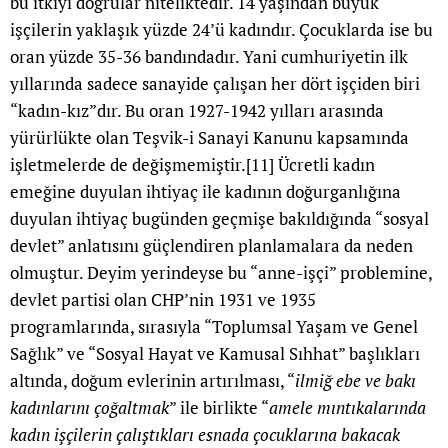
bu itkiyi doğrular niteliktedir. 14 yaşından büyük
işçilerin yaklaşık yüzde 24’ü kadındır. Çocuklarda ise bu
oran yüzde 35-36 bandındadır. Yani cumhuriyetin ilk
yıllarında sadece sanayide çalışan her dört işçiden biri
“kadın-kız”dır. Bu oran 1927-1942 yılları arasında
yürürlükte olan Teşvik-i Sanayi Kanunu kapsamında
işletmelerde de değişmemiştir.
[11]
Ücretli kadın
emeğine duyulan ihtiyaç ile kadının doğurganlığına
duyulan ihtiyaç bugünden geçmişe bakıldığında “sosyal
devlet” anlatısını güçlendiren planlamalara da neden
olmuştur. Deyim yerindeyse bu “anne-işçi” problemine,
devlet partisi olan CHP’nin 1931 ve 1935
programlarında, sırasıyla “Toplumsal Yaşam ve Genel
Sağlık” ve “Sosyal Hayat ve Kamusal Sıhhat” başlıkları
altında, doğum evlerinin artırılması, “
ilmiğ ebe ve bakı
kadınlarını çoğaltmak
” ile birlikte “
amele mıntıkalarında
kadın işçilerin çalıştıkları esnada çocuklarına bakacak