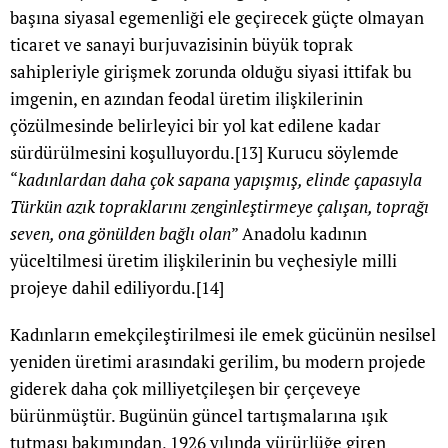
başına siyasal egemenliği ele geçirecek güçte olmayan
ticaret ve sanayi burjuvazisinin büyük toprak
sahipleriyle girişmek zorunda olduğu siyasi ittifak bu
imgenin, en azından feodal üretim ilişkilerinin
çözülmesinde belirleyici bir yol kat edilene kadar
sürdürülmesini koşulluyordu.
[13]
Kurucu söylemde
“
kadınlardan daha çok sapana yapışmış, elinde çapasıyla
Türkün azık topraklarını zenginleştirmeye çalışan, toprağı
seven, ona gönülden bağlı olan
” Anadolu kadının
yüceltilmesi üretim ilişkilerinin bu veçhesiyle milli
projeye dahil ediliyordu.
[14]
Kadınların emekçileştirilmesi ile emek gücünün nesilsel
yeniden üretimi arasındaki gerilim, bu modern projede
giderek daha çok milliyetçileşen bir çerçeveye
bürünmüştür. Bugünün güncel tartışmalarına ışık
tutması bakımından, 1926 yılında yürürlüğe giren