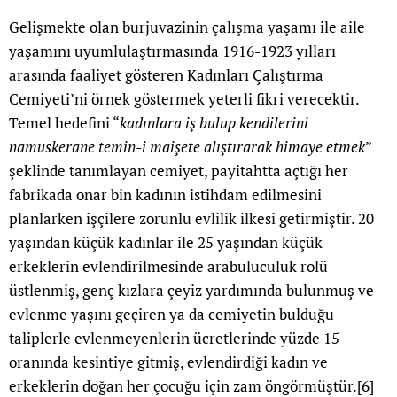
Gelişmekte olan burjuvazinin çalışma yaşamı ile aile
yaşamını uyumlulaştırmasında 1916-1923 yılları
arasında faaliyet gösteren Kadınları Çalıştırma
Cemiyeti’ni örnek göstermek yeterli fikri verecektir.
Temel hedefini “
kadınlara iş bulup kendilerini
namuskerane temin-i maişete alıştırarak himaye etmek
”
şeklinde tanımlayan cemiyet, payitahtta açtığı her
fabrikada onar bin kadının istihdam edilmesini
planlarken işçilere zorunlu evlilik ilkesi getirmiştir. 20
yaşından küçük kadınlar ile 25 yaşından küçük
erkeklerin evlendirilmesinde arabuluculuk rolü
üstlenmiş, genç kızlara çeyiz yardımında bulunmuş ve
evlenme yaşını geçiren ya da cemiyetin bulduğu
taliplerle evlenmeyenlerin ücretlerinde yüzde 15
oranında kesintiye gitmiş, evlendirdiği kadın ve
erkeklerin doğan her çocuğu için zam öngörmüştür.
[6]