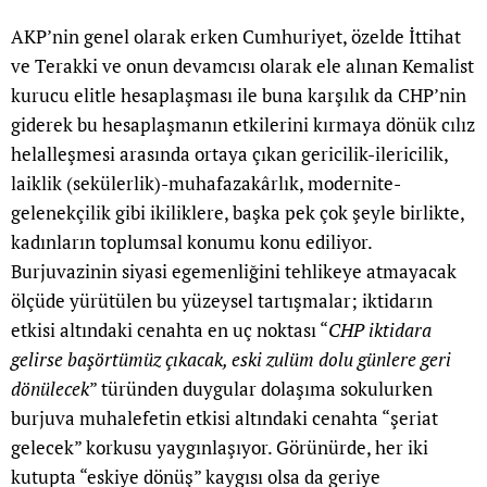
AKP’nin genel olarak erken Cumhuriyet, özelde İttihat
ve Terakki ve onun devamcısı olarak ele alınan Kemalist
kurucu elitle hesaplaşması ile buna karşılık da CHP’nin
giderek bu hesaplaşmanın etkilerini kırmaya dönük cılız
helalleşmesi arasında ortaya çıkan gericilik-ilericilik,
laiklik (sekülerlik)-muhafazakârlık, modernite-
gelenekçilik gibi ikiliklere, başka pek çok şeyle birlikte,
kadınların toplumsal konumu konu ediliyor.
Burjuvazinin siyasi egemenliğini tehlikeye atmayacak
ölçüde yürütülen bu yüzeysel tartışmalar; iktidarın
etkisi altındaki cenahta en uç noktası “
CHP iktidara
gelirse başörtümüz çıkacak, eski zulüm dolu günlere geri
dönülecek
” türünden duygular dolaşıma sokulurken
burjuva muhalefetin etkisi altındaki cenahta “şeriat
gelecek” korkusu yaygınlaşıyor. Görünürde, her iki
kutupta “eskiye dönüş” kaygısı olsa da geriye