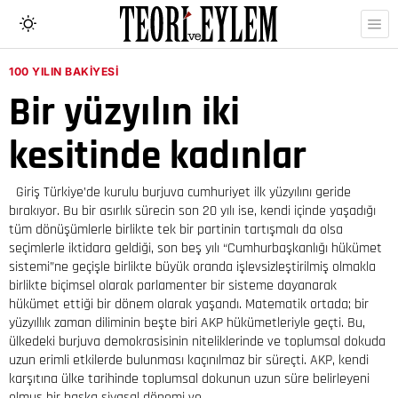
100 YILIN BAKIYESI
Bir yüzyılın iki
kesitinde kadınlar
Giriş Türkiye’de kurulu burjuva cumhuriyet ilk yüzyılını geride
bırakıyor. Bu bir asırlık sürecin son 20 yılı ise, kendi içinde yaşadığı
tüm dönüşümlerle birlikte tek bir partinin tartışmalı da olsa
seçimlerle iktidara geldiği, son beş yılı “Cumhurbaşkanlığı hükümet
sistemi”ne geçişle birlikte büyük oranda işlevsizleştirilmiş olmakla
birlikte biçimsel olarak parlamenter bir sisteme dayanarak
hükümet ettiği bir dönem olarak yaşandı. Matematik ortada; bir
yüzyıllık zaman diliminin beşte biri AKP hükümetleriyle geçti. Bu,
ülkedeki burjuva demokrasisinin niteliklerinde ve toplumsal dokuda
uzun erimli etkilerde bulunması kaçınılmaz bir süreçti. AKP, kendi
karşıtına ülke tarihinde toplumsal dokunun uzun süre belirleyeni
olmuş bir başka siyasal dönemi ve