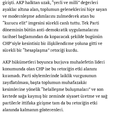
girişti. AKP halktan uzak, “yerli ve milli” değerleri
ayaklar altına alan, toplumun geleneklerini hiçe sayan
ve modernleşme adımlarını zulmederek atan bu
“kurucu elit” imgesini sürekli canlı tuttu. Tek Parti
döneminin bütün anti-demokratik uygulamalarını
tarihsel bağlamından da koparacak şekilde bugünün
CHP’siyle kesintisiz bir ilişkilendirme yoluna gitti ve
sürekli bir “hesaplaşma” retoriği kurdu.
AKP hükümetleri boyunca burjuva muhalefetin lideri
konumunda olan CHP ise bu retoriğin etki alanını
kıramadı. Parti söylemlerinde laiklik vurgusunun
zayıflatılması, başta toplumun muhafazakâr
kesimlerine yönelik “helalleşme buluşmaları” ve son
kertede sağa kaymış bir zeminde siyaset üretme ve sağ
partilerle ittifaka girişme tam da bu retoriğin etki
alanında kalmanın gösterenleri.