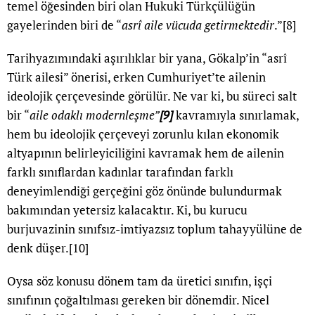
temel öğesinden biri olan Hukuki Türkçülüğün
gayelerinden biri de “
asrî aile vücuda getirmektedir
.”
[8]
Tarihyazımındaki aşırılıklar bir yana, Gökalp’in “asrî
Türk ailesi” önerisi, erken Cumhuriyet’te ailenin
ideolojik çerçevesinde görülür. Ne var ki, bu süreci salt
bir “
aile odaklı modernleşme”
[9]
kavramıyla sınırlamak,
hem bu ideolojik çerçeveyi zorunlu kılan ekonomik
altyapının belirleyiciliğini kavramak hem de ailenin
farklı sınıflardan kadınlar tarafından farklı
deneyimlendiği gerçeğini göz önünde bulundurmak
bakımından yetersiz kalacaktır. Ki, bu kurucu
burjuvazinin sınıfsız-imtiyazsız toplum tahayyülüne de
denk düşer.
[10]
Oysa söz konusu dönem tam da üretici sınıfın, işçi
sınıfının çoğaltılması gereken bir dönemdir. Nicel