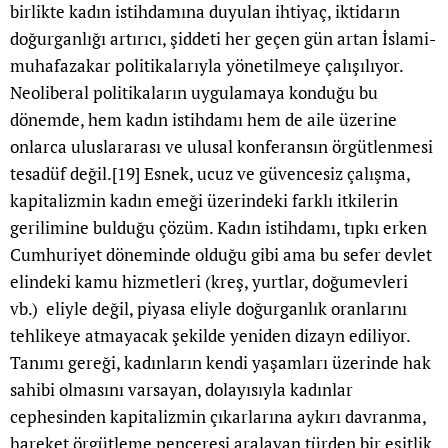
birlikte kadın istihdamına duyulan ihtiyaç, iktidarın
doğurganlığı artırıcı, şiddeti her geçen gün artan İslami-
muhafazakar politikalarıyla yönetilmeye çalışılıyor.
Neoliberal politikaların uygulamaya konduğu bu
dönemde, hem kadın istihdamı hem de aile üzerine
onlarca uluslararası ve ulusal konferansın örgütlenmesi
tesadüf değil.
[19]
Esnek, ucuz ve güvencesiz çalışma,
kapitalizmin kadın emeği üzerindeki farklı itkilerin
gerilimine bulduğu çözüm. Kadın istihdamı, tıpkı erken
Cumhuriyet döneminde olduğu gibi ama bu sefer devlet
elindeki kamu hizmetleri (kreş, yurtlar, doğumevleri
vb.) eliyle değil, piyasa eliyle doğurganlık oranlarını
tehlikeye atmayacak şekilde yeniden dizayn ediliyor.
Tanımı gereği, kadınların kendi yaşamları üzerinde hak
sahibi olmasını varsayan, dolayısıyla kadınlar
cephesinden kapitalizmin çıkarlarına aykırı davranma,
hareket örgütleme penceresi aralayan türden bir eşitlik