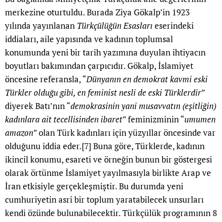
merkezine oturtuldu. Burada Ziya Gökalp’in 1923
yılında yayınlanan
Türkçülüğün Esasları
eserindeki
iddiaları, aile yapısında ve kadının toplumsal
konumunda yeni bir tarih yazımına duyulan ihtiyacın
boyutları bakımından çarpıcıdır. Gökalp, İslamiyet
öncesine referansla, “
Dünyanın en demokrat kavmi eski
Türkler olduğu gibi, en feminist nesli de eski Türklerdir
”
diyerek Batı’nın “
demokrasinin yani musavvatın (eşitliğin)
kadınlara ait tecellisinden ibaret
” feminizminin “
umumen
amazon
” olan Türk kadınları için yüzyıllar öncesinde var
olduğunu iddia eder.
[7]
Buna göre, Türklerde, kadının
ikincil konumu, esareti ve örneğin bunun bir göstergesi
olarak örtünme İslamiyet yayılmasıyla birlikte Arap ve
İran etkisiyle gerçekleşmiştir. Bu durumda yeni
cumhuriyetin asri bir toplum yaratabilecek unsurları
kendi özünde bulunabilecektir. Türkçülük programının 8