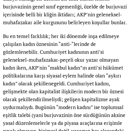
burjuvazinin genel sınıf egemenliği, özelde de burjuvazi
içerisinde belli bir kliğin iktidarı; AKP’nin geleneksel-
muhafazakar aile kurgusunu belirleyen koşullar bunlar.
Bu en temel farklılık; her iki dönemde inşa edilmeye
çalışılan kadın öznesinin “anti-“lerinde de
gözlemlenebilir. Cumhuriyet kadınının anti’si
geleneksel-muhafazakar-peçeli okur yazar olmayan
kadın iken, AKP’nin “makbul kadın”ın anti’si hükümet
politikalarına karşı siyasal eylem halinde olan “aykırı
kadın” olarak şekillenegeldi. Cumhuriyet kadını,
gelişmekte olan kapitalist ilişkilerin modern bir öznesi
olarak şekillendirilmeliydi; gelişen kapitalizme ayak
uydurmalıydı. Bugünün “modern kadını” ise toplumsal
eşitlik talebi (yani burjuvazinin öne sürdüğünün aksine
yasal düzenlemelerle ya da piyasa araçlarına erişimle
sınırlı olmayan, biçimsel değil, yaşamın her alanındaki