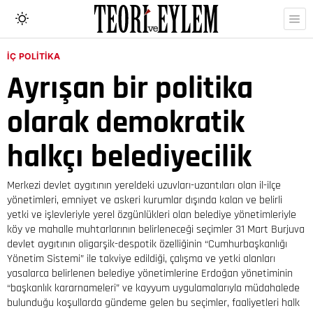
İÇ POLITIKA
Ayrışan bir politika
olarak demokratik
halkçı belediyecilik
Merkezi devlet aygıtının yereldeki uzuvları-uzantıları olan il-ilçe
yönetimleri, emniyet ve askeri kurumlar dışında kalan ve belirli
yetki ve işlevleriyle yerel özgünlükleri olan belediye yönetimleriyle
köy ve mahalle muhtarlarının belirleneceği seçimler 31 Mart Burjuva
devlet aygıtının oligarşik-despotik özelliğinin “Cumhurbaşkanlığı
Yönetim Sistemi” ile takviye edildiği, çalışma ve yetki alanları
yasalarca belirlenen belediye yönetimlerine Erdoğan yönetiminin
“başkanlık kararnameleri” ve kayyum uygulamalarıyla müdahalede
bulunduğu koşullarda gündeme gelen bu seçimler, faaliyetleri halk