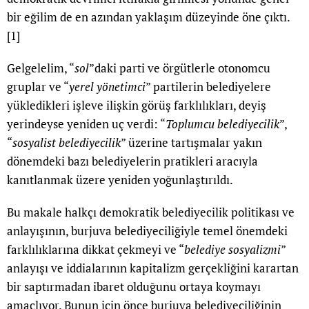
bir eğilim de en azından yaklaşım düzeyinde öne çıktı.
[1]
Gelgelelim, “
sol
”daki parti ve örgütlerle otonomcu
gruplar ve “
yerel yönetimci
” partilerin belediyelere
yükledikleri işleve ilişkin görüş farklılıkları, deyiş
yerindeyse yeniden uç verdi: “
Toplumcu belediyecilik
”,
“
sosyalist belediyecilik
” üzerine tartışmalar yakın
dönemdeki bazı belediyelerin pratikleri aracıyla
kanıtlanmak üzere yeniden yoğunlaştırıldı.
Bu makale halkçı demokratik belediyecilik politikası ve
anlayışının, burjuva belediyeciliğiyle temel önemdeki
farklılıklarına dikkat çekmeyi ve “
belediye sosyalizmi
”
anlayışı ve iddialarının kapitalizm gerçekliğini karartan
bir saptırmadan ibaret olduğunu ortaya koymayı
amaçlıyor. Bunun için önce burjuva belediyeciliğinin