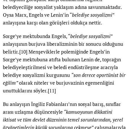
belediyeciliğe sosyalist yaklaşım adına savunmaktadır.
Oysa Marx, Engels ve Lenin’in “
belediye sosyalizmi
”
anlayışına karşı olan görüşleri oldukça nettir.
Sorge’ye mektubunda Engels, “
belediye sosyalizmi
”
anlayışının burjuva liberalizminin bir sonucu olduğunu
belirtir.
[10]
Menşeviklerle polemiğinde Engels’in
Sorge’ye mektubuna atıfta bulunan Lenin de, toprağın
belediyeleştirilmesi ve beledi endüstrileşme aracıyla
belediye sosyalizmi kurgusunu
“son derece oportünist bir
eğilim”
olarak niteler ve burjuvazinin egemenliğini
unuttuklarını söyler.
[11]
Bu anlayışın İngiliz Fabianları’nın sosyal barış, sınıflar
arası uzlaşma düşüncesiyle
“kamuoyunun dikkatini
iktisat ve tüm devlet düzeninin temel sorunlarından, yerel
özyönetimlerin küçük sorunlarına çekmeye
” çalışmalarıyla