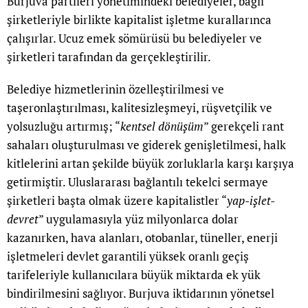
Burjuva partileri yönetimindeki belediyeler, bağlı
şirketleriyle birlikte kapitalist işletme kurallarınca
çalışırlar. Ucuz emek sömürüsü bu belediyeler ve
şirketleri tarafından da gerçekleştirilir.
Belediye hizmetlerinin özelleştirilmesi ve
taşeronlaştırılması, kalitesizleşmeyi, rüşvetçilik ve
yolsuzluğu artırmış; “
kentsel dönüşüm
” gerekçeli rant
sahaları oluşturulması ve giderek genişletilmesi, halk
kitlelerini artan şekilde büyük zorluklarla karşı karşıya
getirmiştir. Uluslararası bağlantılı tekelci sermaye
şirketleri başta olmak üzere kapitalistler “
yap-işlet-
devret
” uygulamasıyla yüz milyonlarca dolar
kazanırken, hava alanları, otobanlar, tüneller, enerji
işletmeleri devlet garantili yüksek oranlı geçiş
tarifeleriyle kullanıcılara büyük miktarda ek yük
bindirilmesini sağlıyor. Burjuva iktidarının yönetsel