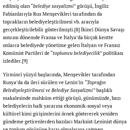
edilmiş olan “
belediye sosyalizmi
” görüşü, İngiliz
Fabianlarıyla Rus Menşevikleri tarafından da
toprakların belediyeleştirilmesi vb. aracıyla
gerçekleştirilebilir gösterilmişti.
[8]
İkinci Dünya Savaşı
sonrası dönemde Fransa ve İtalya’da birçok kentte
onlarca belediyede yönetime gelen İtalyan ve Fransız
Komünist Partileri de “
toplumcu belediyecilik
” politikası
izlediler.
[9]
Yirminci yüzyıl başlarında, Menşevikler tarafından
Rusya’da da ileri sürülen ve Lenin’in
“Toprağın
Belediyeleştirilmesi ve Belediye Sosyalizmi”
başlıklı
makalesinde mahkûm ettiği görüşü, günümüzde, bazı
belediyelerin halk yararına ekonomik-sosyal veya
kültürel kimi girişimlerini örnek göstererek yeniden
gündeme getirenlerden bazıları Marksist-Leninist dünya
ve toplum görüşüne karşı olmalarına rağmen