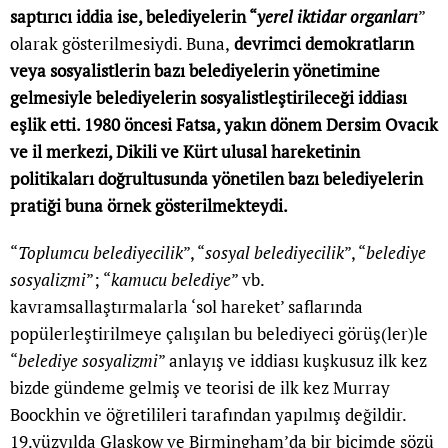
saptırıcı iddia ise, belediyelerin “
yerel iktidar organları
”
olarak gösterilmesiydi. Buna,
devrimci demokratların
veya sosyalistlerin bazı belediyelerin yönetimine
gelmesiyle belediyelerin sosyalistleştirileceği iddiası
eşlik etti. 1980 öncesi Fatsa, yakın dönem Dersim Ovacık
ve il merkezi, Dikili ve Kürt ulusal hareketinin
politikaları doğrultusunda yönetilen bazı belediyelerin
pratiği buna örnek gösterilmekteydi.
“
Toplumcu belediyecilik
”, “
sosyal belediyecilik
”, “
belediye
sosyalizmi
”; “
kamucu belediye
” vb.
kavramsallaştırmalarla ‘sol hareket’ saflarında
popülerleştirilmeye çalışılan bu belediyeci görüş(ler)le
“
belediye sosyalizmi
” anlayış ve iddiası kuşkusuz ilk kez
bizde gündeme gelmiş ve teorisi de ilk kez Murray
Boockhin ve öğretilileri tarafından yapılmış değildir.
19.yüzyılda Glaskow ve Birmingham’da bir biçimde sözü