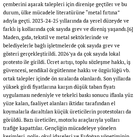
çemberini aşarak talepleri için direnişe geçtiler ve bu
durum, ülke mücadele literatürüne “metal fırtına”
adıyla geçti. 2023-24-25 yıllarında da yerel düzeyde ve
farklı iş kollarında çok sayıda grev ve direniş yaşandı.
[6]
Maden, gıda, tekstil ve metal sektörlerinde ve
belediyelerle bağlı işletmelerde çok sayıda grev ve
gösteri gerçekleştirildi. 2026’ya da çok sayıda lokal
protesto ile girildi. Ücret artışı, toplu sözleşme hakkı, iş
güvencesi, sendikal örgütlenme hakkı ve özgürlüğü vb.
ortak talepler içinde ön sıralarda olanlardı. Son yıllarda
yüksek girdi fiyatlarına karşın düşük taban fiyatı
uygulaması nedeniyle ve tekelci baskı sonucu iflasla yüz
yüze kalan, faaliyet alanları iktidar tarafından el
koymalarla daraltılan küçük üreticilerin protestoları da
görüldü. Bazı üreticiler, motorlu araçlarıyla yolları
trafiğe kapattılar. Gençliğin mücadeleye yönelen
kesimleri, polis- okul idareleri ve Erdoğan yönetiminin