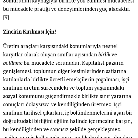
Sömürünün kaynağıyla birlikte yok edilmesi mücadelesi
bu mücadele pratiği ve deneyimlerinden güç alacaktır.
[9]
Zincirin Kırılması İçin!
Üretim araçları karşısındaki konumlarıyla nesnel
karşıtlar olarak oluşan sınıflar açısından
birlik
ve
bölünme
bir mücadele sorunudur. Kapitalist pazarın
genişlemesi, toplumun diğer kesimlerinden saflarına
katılanlarla birlikte ücretli emekçilerin çoğalması, işçi
sınıfının üretim sürecindeki ve toplum yaşamındaki
sosyal konumunu güçendirmekle birlikte sınıf yararına
sonuçları dolaysızca ve kendiliğinden üretmez. İşçi
sınıfının tarihsel çıkarları, iç bölümlenmelerini aşan bir
doğrultudaki birliğini eğilim halinde içermesine karşın,
bu kendiliğinden ve sancısız şekilde gerçekleşmez.
İşçiler, ayrı iş kollarında, ayrı sendikalarda yer almaları,