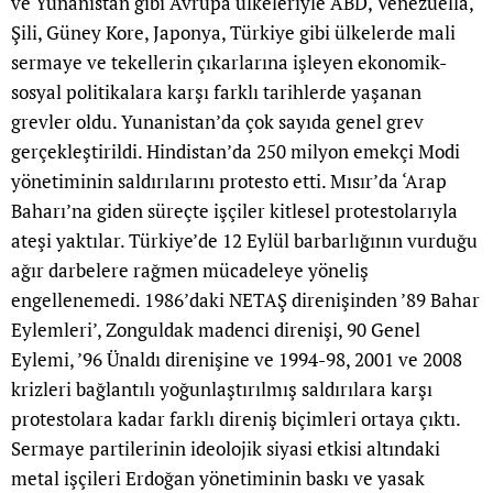
ve Yunanistan gibi Avrupa ülkeleriyle ABD, Venezüella,
Şili, Güney Kore, Japonya, Türkiye gibi ülkelerde mali
sermaye ve tekellerin çıkarlarına işleyen ekonomik-
sosyal politikalara karşı farklı tarihlerde yaşanan
grevler oldu. Yunanistan’da çok sayıda genel grev
gerçekleştirildi. Hindistan’da 250 milyon emekçi Modi
yönetiminin saldırılarını protesto etti. Mısır’da ‘Arap
Baharı’na giden süreçte işçiler kitlesel protestolarıyla
ateşi yaktılar. Türkiye’de 12 Eylül barbarlığının vurduğu
ağır darbelere rağmen mücadeleye yöneliş
engellenemedi. 1986’daki NETAŞ direnişinden ’89 Bahar
Eylemleri’, Zonguldak madenci direnişi, 90 Genel
Eylemi, ’96 Ünaldı direnişine ve 1994-98, 2001 ve 2008
krizleri bağlantılı yoğunlaştırılmış saldırılara karşı
protestolara kadar farklı direniş biçimleri ortaya çıktı.
Sermaye partilerinin ideolojik siyasi etkisi altındaki
metal işçileri Erdoğan yönetiminin baskı ve yasak