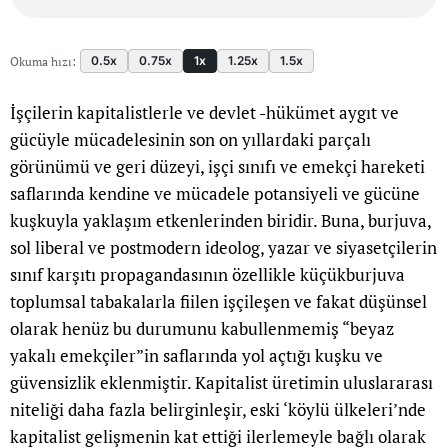
0.5x
0.75x
1x
1.25x
1.5x
Okuma hızı:
İşçilerin kapitalistlerle ve devlet -hükümet aygıt ve
gücüyle mücadelesinin son on yıllardaki parçalı
görünümü ve geri düzeyi, işçi sınıfı ve emekçi hareketi
saflarında kendine ve mücadele potansiyeli ve gücüne
kuşkuyla yaklaşım etkenlerinden biridir. Buna, burjuva,
sol liberal ve postmodern ideolog, yazar ve siyasetçilerin
sınıf karşıtı propagandasının özellikle küçükburjuva
toplumsal tabakalarla fiilen işçileşen ve fakat düşünsel
olarak henüz bu durumunu kabullenmemiş “beyaz
yakalı emekçiler”in saflarında yol açtığı kuşku ve
güvensizlik eklenmiştir. Kapitalist üretimin uluslararası
niteliği daha fazla belirginleşir, eski ‘köylü ülkeleri’nde
kapitalist gelişmenin kat ettiği ilerlemeyle bağlı olarak