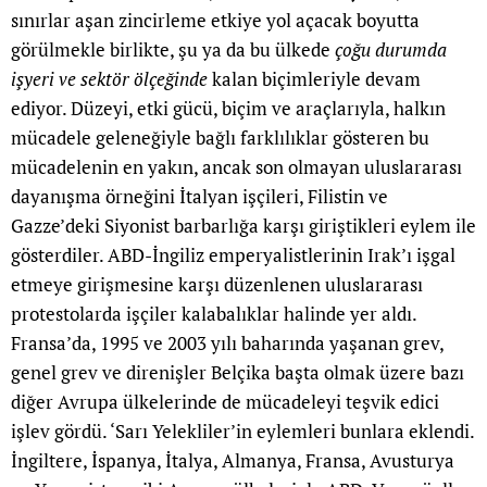
sınırlar aşan zincirleme etkiye yol açacak boyutta
görülmekle birlikte, şu ya da bu ülkede
çoğu durumda
işyeri ve sektör ölçeğinde
kalan biçimleriyle devam
ediyor. Düzeyi, etki gücü, biçim ve araçlarıyla, halkın
mücadele geleneğiyle bağlı farklılıklar gösteren bu
mücadelenin en yakın, ancak son olmayan uluslararası
dayanışma örneğini İtalyan işçileri, Filistin ve
Gazze’deki Siyonist barbarlığa karşı giriştikleri eylem ile
gösterdiler. ABD-İngiliz emperyalistlerinin Irak’ı işgal
etmeye girişmesine karşı düzenlenen uluslararası
protestolarda işçiler kalabalıklar halinde yer aldı.
Fransa’da, 1995 ve 2003 yılı baharında yaşanan grev,
genel grev ve direnişler Belçika başta olmak üzere bazı
diğer Avrupa ülkelerinde de mücadeleyi teşvik edici
işlev gördü. ‘Sarı Yelekliler’in eylemleri bunlara eklendi.
İngiltere, İspanya, İtalya, Almanya, Fransa, Avusturya