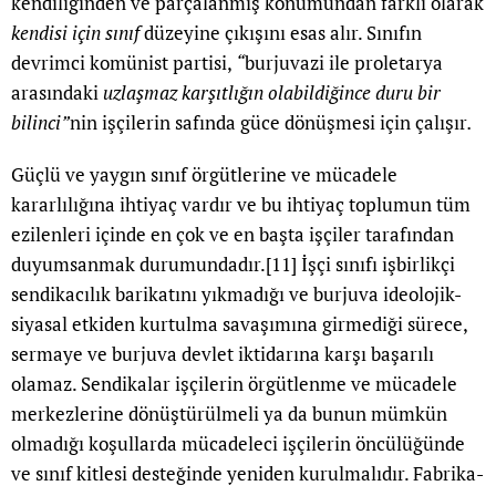
kendiliğinden ve parçalanmış konumundan farklı olarak
kendisi için sınıf
düzeyine çıkışını esas alır. Sınıfın
devrimci komünist partisi,
“
burjuvazi ile proletarya
arasındaki
uzlaşmaz karşıtlığın olabildiğince duru bir
bilinci”
nin işçilerin safında güce dönüşmesi için çalışır
.
Güçlü ve yaygın sınıf örgütlerine ve mücadele
kararlılığına ihtiyaç vardır ve bu ihtiyaç toplumun tüm
ezilenleri içinde en çok ve en başta işçiler tarafından
duyumsanmak durumundadır.
[11]
İşçi sınıfı işbirlikçi
sendikacılık barikatını yıkmadığı ve burjuva ideolojik-
siyasal etkiden kurtulma savaşımına girmediği sürece,
sermaye ve burjuva devlet iktidarına karşı başarılı
olamaz. Sendikalar işçilerin örgütlenme ve mücadele
merkezlerine dönüştürülmeli ya da bunun mümkün
olmadığı koşullarda mücadeleci işçilerin öncülüğünde
ve sınıf kitlesi desteğinde yeniden kurulmalıdır. Fabrika-