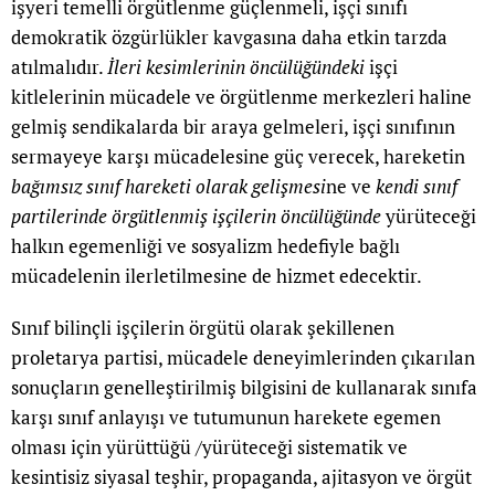
işyeri temelli örgütlenme güçlenmeli, işçi sınıfı
demokratik özgürlükler kavgasına daha etkin tarzda
atılmalıdır.
İleri kesimlerinin öncülüğündeki
işçi
kitlelerinin mücadele ve örgütlenme merkezleri haline
gelmiş sendikalarda bir araya gelmeleri, işçi sınıfının
sermayeye karşı mücadelesine güç verecek, hareketin
bağımsız sınıf hareketi olarak gelişmesi
ne ve
kendi sınıf
partilerinde örgütlenmiş işçilerin öncülüğünde
yürüteceği
halkın egemenliği ve sosyalizm hedefiyle bağlı
mücadelenin ilerletilmesine de hizmet edecektir.
Sınıf bilinçli işçilerin örgütü olarak şekillenen
proletarya partisi, mücadele deneyimlerinden çıkarılan
sonuçların genelleştirilmiş bilgisini de kullanarak sınıfa
karşı sınıf anlayışı ve tutumunun harekete egemen
olması için yürüttüğü /yürüteceği sistematik ve
kesintisiz siyasal teşhir, propaganda, ajitasyon ve örgüt