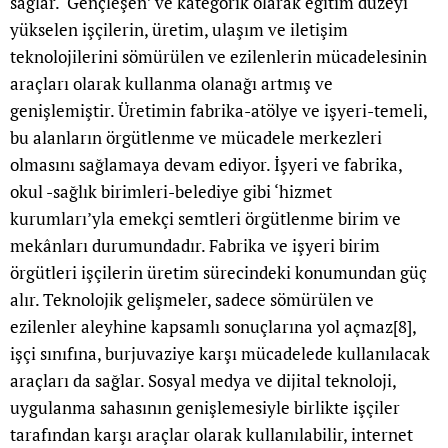
sağlar. ‘Gençleşen’ ve kategorik olarak eğitim düzeyi
yükselen işçilerin, üretim, ulaşım ve iletişim
teknolojilerini sömürülen ve ezilenlerin mücadelesinin
araçları olarak kullanma olanağı artmış ve
genişlemiştir. Üretimin fabrika-atölye ve işyeri-temeli,
bu alanların örgütlenme ve mücadele merkezleri
olmasını sağlamaya devam ediyor. İşyeri ve fabrika,
okul -sağlık birimleri-belediye gibi ‘hizmet
kurumları’yla emekçi semtleri örgütlenme birim ve
mekânları durumundadır. Fabrika ve işyeri birim
örgütleri işçilerin üretim sürecindeki konumundan güç
alır. Teknolojik gelişmeler, sadece sömürülen ve
ezilenler aleyhine kapsamlı sonuçlarına yol açmaz
[8]
,
işçi sınıfına, burjuvaziye karşı mücadelede kullanılacak
araçları da sağlar. Sosyal medya ve dijital teknoloji,
uygulanma sahasının genişlemesiyle birlikte işçiler
tarafından karşı araçlar olarak kullanılabilir, internet