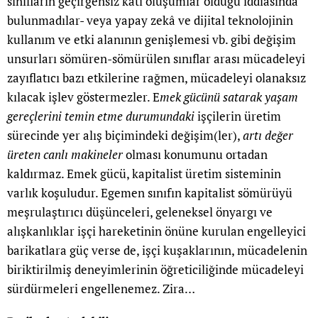
sınıfların geçirgensiz katı oluşumlar olduğu iddiasında
bulunmadılar- veya yapay zekâ ve dijital teknolojinin
kullanım ve etki alanının genişlemesi vb. gibi değişim
unsurları sömüren-sömürülen sınıflar arası mücadeleyi
zayıflatıcı bazı etkilerine rağmen, mücadeleyi olanaksız
kılacak işlev göstermezler. E
mek gücünü satarak yaşam
gereçlerini temin etme durumundaki
işçilerin üretim
sürecinde yer alış biçimindeki değişim(ler),
artı değer
üreten canlı makineler
olması konumunu ortadan
kaldırmaz. Emek gücü, kapitalist üretim sisteminin
varlık koşuludur. Egemen sınıfın kapitalist sömürüyü
meşrulaştırıcı düşünceleri, geleneksel önyargı ve
alışkanlıklar işçi hareketinin önüne kurulan engelleyici
barikatlara güç verse de, işçi kuşaklarının, mücadelenin
biriktirilmiş deneyimlerinin öğreticiliğinde mücadeleyi
sürdürmeleri engellenemez. Zira…