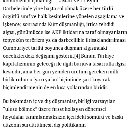
komünizm düşmanlığı: 12 Mart ve 12 Eylül
Darbelerinde yine başta sol olmak üzere her türlü
örgütlü sınıf ve halk kesimlerine yönelen aşağılama ve
işkence; sonrasında Kürt düşmanlığı, irtica tehdidi
algısı, günümüzde ise AKP iktidarına taraf olmayanların
topyekûn terörizm ya da darbecilikle iltisaklandırılması
Cumhuriyet tarihi boyunca düşman algısındaki
önceliklerdeki değişimi gösterir.
[4]
Bunun Türkiye
kapitalizminin geleceği ile ilgili burjuva tasarrufla ilgisi
kesindir, ama her gün yeniden üretimi gereken milli
birlik ruhunu ‘ya o ya bu’ biçiminde şart koyarak
biçimlendirmenin de en kısa yollarından biridir.
Bu bakımdan iç ve dış düşmanlar, birliği varsayılan
“ulusu bölmek” üzere fırsat kollayan dönemsel
heyulalar tanımlanmaksızın içerideki sömürü ve baskı
düzenin sürdürülmesi, dış politikanın