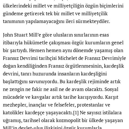
ülkelerindeki millet ve milliyetçiliğin özgün biçimlerini
gündeme getirerek tek bir millet ve milliyetçilik
tanımının yapılamayacağını ileri sürmekteydiler.
John Stuart Mill’e göre ulusların sınırlarının esas
itibarıyla hükümetle çakışması özgür kurumların genel
bir şartıydı. Hemen hemen aynı dönemde yaşamış olan
Fransız Devrimi tarihçisi Michelet de Fransız Devrimiyle
doğan kendiliğinden Fransız örgütlenmesinin, kardeşlik
devrini, tanrı huzurunda insanların kardeşliğini
başlattığını savunuyordu. Bu kardeşlik rejiminde artık
ne zengin ne fakir ne asil ne de avam olacaktı. Sosyal
mücadele ve kavgalar artık tarihe karışıyordu. Karşıt
mezhepler, inançlar ve felsefeler, protestanlar ve
katolikler kardeşçe yaşayacaktı.
[1]
Ne sayısız istilalara
uğramış, tarihsel olarak kozmopolit bir ülkede yaşayan
Mill’in devlet-ulus ilişkisini özgür kurumlarla