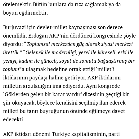
ötelemektir. Bütün bunlara da rıza sağlamak ya da
boyun eğdirmektir.
Burjuvazi için devlet-millet kaynaşması son derece
önemlidir. Erdoğan AKP’nin dördüncü kongresinde şöyle
diyordu: “
Toplumsal merkezden güç alarak siyasi merkezi
ürettik.
” “
Gelenek ile modernliği, yerel ile küreseli, eski ile
yeniyi, kadim ile günceli, soyut ile somutu bağdaştırmış bir
toplum
”a ulaşmak hedefine ortak ettiği ‘millet’i
iktidarının paydaşı haline getiriyor, AKP iktidarını
milletin arzuladığını ima ediyordu. Aynı kongrede
‘Göklerden gelen bir karar vardır’ dizesinin geçtiği bir
şiir okuyacak, böylece kendisini seçilmiş ilan ederek
milleti bu tanrı buyruğunun önünde eğilmeye davet
edecekti.
AKP iktidarı dönemi Türkiye kapitalizminin, parti