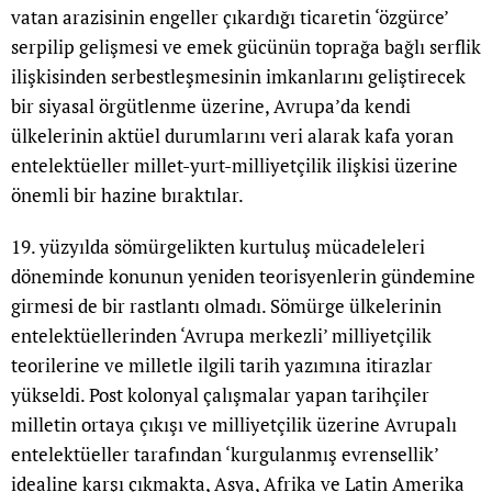
vatan arazisinin engeller çıkardığı ticaretin ‘özgürce’
serpilip gelişmesi ve emek gücünün toprağa bağlı serflik
ilişkisinden serbestleşmesinin imkanlarını geliştirecek
bir siyasal örgütlenme üzerine, Avrupa’da kendi
ülkelerinin aktüel durumlarını veri alarak kafa yoran
entelektüeller millet-yurt-milliyetçilik ilişkisi üzerine
önemli bir hazine bıraktılar.
19. yüzyılda sömürgelikten kurtuluş mücadeleleri
döneminde konunun yeniden teorisyenlerin gündemine
girmesi de bir rastlantı olmadı. Sömürge ülkelerinin
entelektüellerinden ‘Avrupa merkezli’ milliyetçilik
teorilerine ve milletle ilgili tarih yazımına itirazlar
yükseldi. Post kolonyal çalışmalar yapan tarihçiler
milletin ortaya çıkışı ve milliyetçilik üzerine Avrupalı
entelektüeller tarafından ‘kurgulanmış evrensellik’
idealine karşı çıkmakta, Asya, Afrika ve Latin Amerika