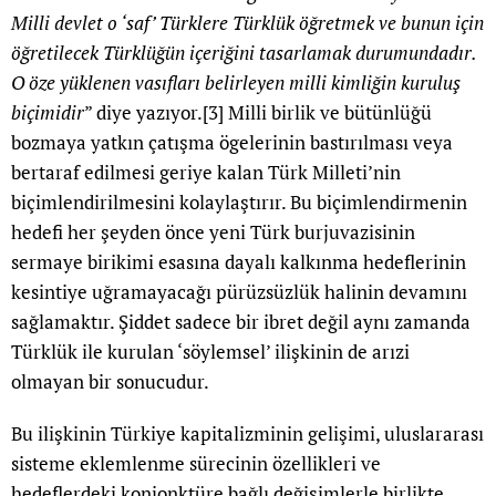
Milli devlet o ‘saf’ Türklere Türklük öğretmek ve bunun için
öğretilecek Türklüğün içeriğini tasarlamak durumundadır.
O öze yüklenen vasıfları belirleyen milli kimliğin kuruluş
biçimidir
” diye yazıyor.
[3]
Milli birlik ve bütünlüğü
bozmaya yatkın çatışma ögelerinin bastırılması veya
bertaraf edilmesi geriye kalan Türk Milleti’nin
biçimlendirilmesini kolaylaştırır. Bu biçimlendirmenin
hedefi her şeyden önce yeni Türk burjuvazisinin
sermaye birikimi esasına dayalı kalkınma hedeflerinin
kesintiye uğramayacağı pürüzsüzlük halinin devamını
sağlamaktır. Şiddet sadece bir ibret değil aynı zamanda
Türklük ile kurulan ‘söylemsel’ ilişkinin de arızi
olmayan bir sonucudur.
Bu ilişkinin Türkiye kapitalizminin gelişimi, uluslararası
sisteme eklemlenme sürecinin özellikleri ve
hedeflerdeki konjonktüre bağlı değişimlerle birlikte