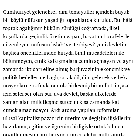
Cumhuriyet geleneksel-dini temayüller içindeki büyük
bir köylü nüfusun yaşadığı topraklarda kuruldu. Bu, hâlâ
toprak ağalığının hüküm sürdüğü coğrafyada, ilkel
koşullarda geçimlik üretim yapan, hayatını hurafelerle
düzenleyen nüfusun ‘ıslah’ ve ‘terbiyesi’ yeni devletin
başlıca önceliklerinden biriydi. Sınıf mücadeleleri ile
bölünmeyen, etnik kalkışmalara zemin açmayan ve aynı
zamanda iktidarı eline almış burjuvazinin ekonomik ve
politik hedeflerine bağlı, ortak dil, din, gelenek ve beka
nosyonları etrafında onunla birleşmiş bir millet ‘inşası’
için seferber olan burjuva devlet, başka ülkelerde
zaman alan milletleşme sürecini kısa zamanda kat
etmek amacındaydı. Ardı ardına yapılan reformlar
ulusal kapitalist pazar için üretim ve değişim ilişkilerini
hazırlama, eğitim ve öğrenim birliğiyle ortak bilincin
örgütlenmesini, üretici güçlerin ortak bir milli şuurla