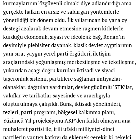
kurmaylarının ‘özgüvenli olmak’ diye adlandırdığı ama
gerçekte halkın en arsız ve saldırgan yöntemlerle
yönetildiği bir dönem oldu. İlk yıllarından bu yana oy
desteği azalarak devam etmesine rağmen kitlelerle
kurduğu ekonomik, siyasi ve ideolojik bağ, Renan’ın
deyimiyle plebisiter dayanak, klasik devlet aygıtlarının
yanı sıra; yaygın yerel parti örgütleri, iletişim
araçlarındaki yoğunlaşmış merkezileşme ve tekelleşme,
yukarıdan aşağı doğru kurulan iktisadi ve siyasi
taşeronluk sistemi, partililere sağlanan imtiyazlar-
olanaklar, dağıtılan yardımlar, devlet güdümlü ‘STK’lar,
vakıflar ve tarikatlar sayesinde ve aracılığıyla
oluşturulmaya çalışıldı. Buna, iktisadi yönelimleri,
tezleri, parti programı, bölgesel kalkınma planı,
Yüzüncü Yıl projeksiyonu AKP’den farklı olmayan ana
muhalefet partisi ile, irili ufaklı milliyetçi-dinci
partilerin yaptığı katkıyı da eklemek gerekir ki, tekelci