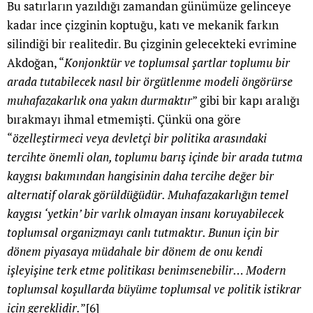
Bu satırların yazıldığı zamandan günümüze gelinceye
kadar ince çizginin koptuğu, katı ve mekanik farkın
silindiği bir realitedir. Bu çizginin gelecekteki evrimine
Akdoğan, “
Konjonktür ve toplumsal şartlar toplumu bir
arada tutabilecek nasıl bir örgütlenme modeli öngörürse
muhafazakarlık ona yakın durmaktır
” gibi bir kapı aralığı
bırakmayı ihmal etmemişti. Çünkü ona göre
“
özelleştirmeci veya devletçi bir politika arasındaki
tercihte önemli olan, toplumu barış içinde bir arada tutma
kaygısı bakımından hangisinin daha tercihe değer bir
alternatif olarak görüldüğüdür. Muhafazakarlığın temel
kaygısı ‘yetkin’ bir varlık olmayan insanı koruyabilecek
toplumsal organizmayı canlı tutmaktır. Bunun için bir
dönem piyasaya müdahale bir dönem de onu kendi
işleyişine terk etme politikası benimsenebilir… Modern
toplumsal koşullarda büyüme toplumsal ve politik istikrar
için gereklidir.
”
[6]