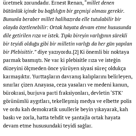
üretmek zorundadır. Ernest Renan, “
millet denen
bütünlük içinde bu bağlılığın bir geçmişi olması gerekir.
Bununla beraber millet halihazırda elle tutulabilir bir
olayda özetlenebilir: Ortak hayata devam etme hususunda
dile getirilen rıza ve istek. Tıpkı bireyin varlığının sürekli
bir teyidi olduğu gibi bir milletin varlığı da her gün yapılan
bir Plebisittir.
” diye yazıyordu.
[2]
Ki önemli bir noktaya
parmak basmıştı. Ne var ki plebisitle rıza ve isteğin
düzeyini ölçmeden önce yürüyen siyasi süreç oldukça
karmaşıktır. Yurttaşların davranış kalıplarını belirleyen,
sınırlar çizen Anayasa, ceza yasaları ve medeni kanun,
bürokrasi, burjuva parti fraksiyonları, devletin ‘STK’
görünümlü aygıtları, tekelleşmiş medya ve elbette polis
ve ordu kah demokratik usullerle beyin yıkayarak, kah
baskı ve zorla, hatta tehdit ve şantajla ortak hayata
devam etme hususundaki teyidi sağlar.