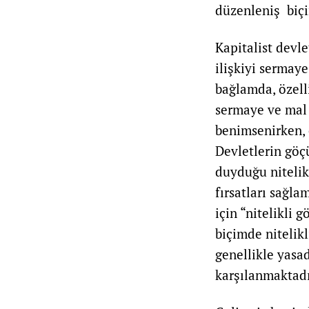
düzenleniş biçi
Kapitalist devle
ilişkiyi sermay
bağlamda, özell
sermaye ve mal 
benimsenirken, 
Devletlerin göç
duyduğu nitelik
fırsatları sağla
için “nitelikli
biçimde nitelik
genellikle yasa
karşılanmaktadı