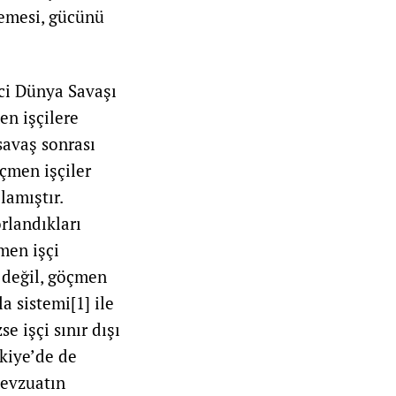
lemesi, gücünü
nci Dünya Savaşı
en işçilere
savaş sonrası
çmen işçiler
lamıştır.
rlandıkları
men işçi
 değil, göçmen
la sistemi
[1]
ile
e işçi sınır dışı
rkiye’de de
mevzuatın