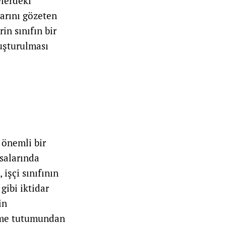
elerdeki
arını gözeten
in sınıfın bir
luşturulması
 önemli bir
salarında
 işçi sınıfının
gibi iktidar
in
rme tutumundan