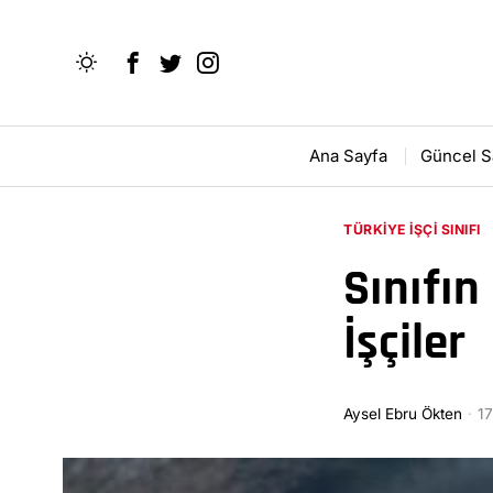
Ana Sayfa
Güncel S
TÜRKIYE İŞÇI SINIFI
Sınıfın
İşçiler
Aysel Ebru Ökten
1