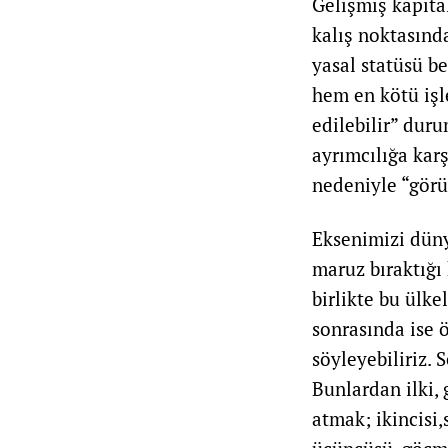
Gelişmiş kapital
kalış noktasında
yasal statüsü be
hem en kötü işl
edilebilir” dur
ayrımcılığa karş
nedeniyle “görü
Eksenimizi düny
maruz bıraktığı
birlikte bu ülke
sonrasında ise ö
söyleyebiliriz. 
Bunlardan ilki,
atmak; ikincisi