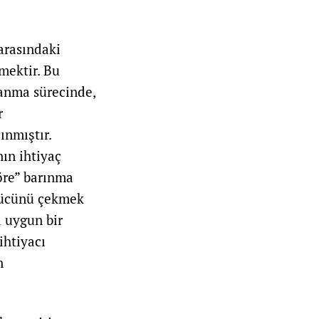
 arasındaki
mektir. Bu
lanma sürecinde,
r
ınmıştır.
ın ihtiyaç
öre” barınma
 gücünü çekmek
a uygun bir
ihtiyacı
n