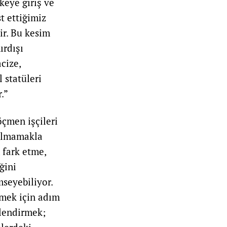
keye giriş ve
st ettiğimiz
dir. Bu kesim
ırdışı
cize,
 statüleri
.”
öçmen işçileri
 olmamakla
 fark etme,
ğini
mseyebiliyor.
nmek için adım
ilendirmek;