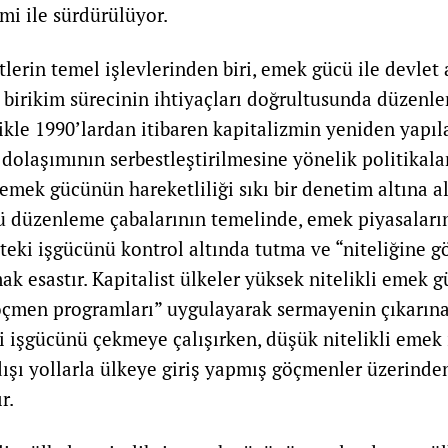
mi ile sürdürülüyor.
tlerin temel işlevlerinden biri, emek gücü ile devlet
e birikim sürecinin ihtiyaçları doğrultusunda düzenle
ikle 1990’lardan itibaren kapitalizmin yeniden yapı
dolaşımının serbestleştirilmesine yönelik politikala
emek gücünün hareketliliği sıkı bir denetim altına al
ü düzenleme çabalarının temelinde, emek piyasaların
teki işgücünü kontrol altında tutma ve “niteliğine g
mak esastır. Kapitalist ülkeler yüksek nitelikli emek
 göçmen programları” uygulayarak sermayenin çıkarın
li işgücünü çekmeye çalışırken, düşük nitelikli emek 
dışı yollarla ülkeye giriş yapmış göçmenler üzerinde
r.