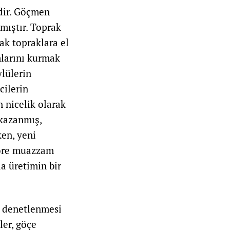
dir. Göçmen
kmıştır. Toprak
tak topraklara el
mlarını kurmak
lülerin
cilerin
n nicelik olarak
 kazanmış,
ken, yeni
 göre muazzam
a üretimin bir
, denetlenmesi
ler, göçe