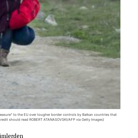
easure" to the EU over tougher border controls by Balkan countries that
to credit should read ROBERT ATANASOVSKI/AFP via Getty Images)
şümlerden