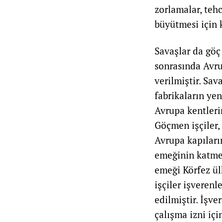
zorlamalar, tehc
büyütmesi için k
Savaşlar da göç 
sonrasında Avru
verilmiştir. Sa
fabrikaların ye
Avrupa kentler
Göçmen işçiler,
Avrupa kapıları
emeğinin katmer
emeği Körfez ülk
işçiler işverenl
edilmiştir. İşve
çalışma izni iç