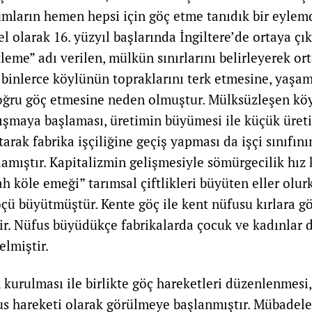
umların hemen hepsi için göç etme tanıdık bir eylem
esel olarak 16. yüzyıl başlarında İngiltere’de ortaya çı
tleme” adı verilen, mülkün sınırlarını belirleyerek or
binlerce köylünün topraklarını terk etmesine, yaşa
doğru göç etmesine neden olmuştur. Mülksüzleşen köy
lışmaya başlaması, üretimin büyümesi ile küçük üreti
tarak fabrika işçiliğine geçiş yapması da işçi sınıfını
amıştır. Kapitalizmin gelişmesiyle sömürgecilik hız
h köle emeği” tarımsal çiftlikleri büyüten eller olur
göçü büyütmüştür. Kente göç ile kent nüfusu kırlara
tir. Nüfus büyüdükçe fabrikalarda çocuk ve kadınlar d
elmiştir.
n kurulması ile birlikte göç hareketleri düzenlenmesi
us hareketi olarak görülmeye başlanmıştır. Mübadele