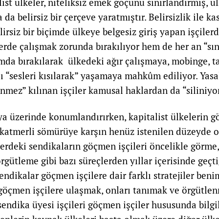
ist ülkeler, niteliksiz emek göçünü sınırlandırmış, ül
 da belirsiz bir çerçeve yaratmıştır. Belirsizlik ile ka
lirsiz bir biçimde ülkeye belgesiz giriş yapan işçiler
erde çalışmak zorunda bırakılıyor hem de her an “sın
umda bırakılarak ülkedeki ağır çalışmaya, mobinge, ta
ı “sesleri kısılarak” yaşamaya mahkûm ediliyor. Yasal
nmez” kılınan işçiler kamusal haklardan da “siliniyor
a üzerinde konumlandırırken, kapitalist ülkelerin g
 katmerli sömürüye karşın henüz istenilen düzeyde
lerdeki sendikaların göçmen işçileri öncelikle görme,
rgütleme gibi bazı süreçlerden yıllar içerisinde geçti
Sendikalar göçmen işçilere dair farklı stratejiler beni
 göçmen işçilere ulaşmak, onları tanımak ve örgütle
,sendika üyesi işçileri göçmen işçiler hususunda bilg