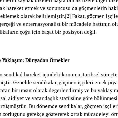
nlerin kaynak ülkeleri başta olmak üzere diğer ülk
tak hareket etmek ve sonuncusu da göçmenlerin hakl
teklemek olarak belirlemiştir.
[2]
Fakat, göçmen işçiler
gerçeği ve enternasyonalist bir mücadele hattının o
ikaların çoğu için başat bir pozisyon değil.
e Yaklaşım: Dünyadan Örnekler
n sendikal hareket içindeki konumu, tarihsel süreçte
ştir. Genelde sendikalar, göçmen işçileri emek piya
aratan bir unsur olarak değerlendirmiş ve bu yaklaşım,
usal aidiyet ve vatandaşlık statüsüne göre bölünmesi 
 örtüşmüştür. Bu dönemde sendikalar, göçmen işçiler
n zorluğunu gerekçe göstererek ortak mücadeleyi ö