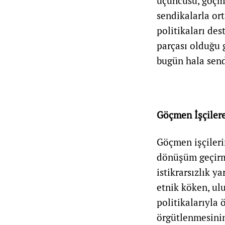
üçüncüsü, göçme
sendikalarla or
politikaları des
parçası olduğu 
bugün hala send
Göçmen İşçiler
Göçmen işçileri
dönüşüm geçirmi
istikrarsızlık y
etnik köken, ul
politikalarıyla
örgütlenmesini