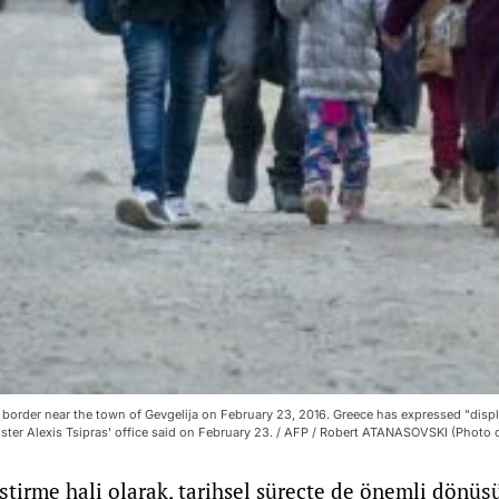
order near the town of Gevgelija on February 23, 2016. Greece has expressed "displ
ister Alexis Tsipras' office said on February 23. / AFP / Robert ATANASOVSKI (Pho
iştirme hali olarak, tarihsel süreçte de önemli dönü