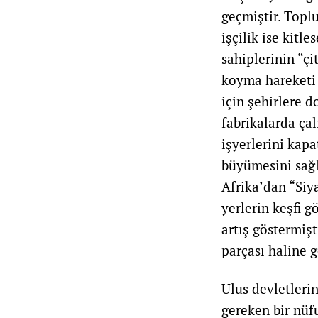
geçmiştir. Topl
işçilik ise kitl
sahiplerinin “çi
koyma hareketi 
için şehirlere 
fabrikalarda ça
işyerlerini kapa
büyümesini sağl
Afrika’dan “Siya
yerlerin keşfi 
artış göstermiş
parçası haline g
Ulus devletleri
gereken bir nüf