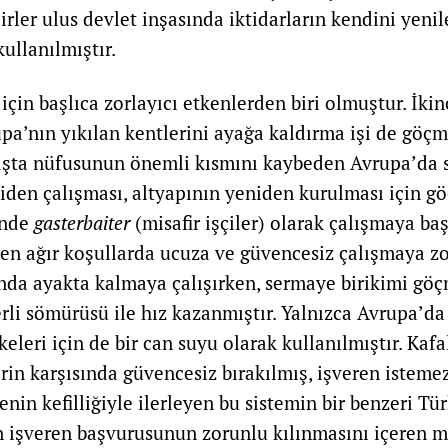
irler ulus devlet inşasında iktidarların kendini yeni
ullanılmıştır.
için başlıca zorlayıcı etkenlerden biri olmuştur. İki
pa’nın yıkılan kentlerini ayağa kaldırma işi de göçm
vaşta nüfusunun önemli kısmını kaybeden Avrupa’da 
niden çalışması, altyapının yeniden kurulması için gö
inde
gasterbaiter
(misafir işçiler) olarak çalışmaya baş
 en ağır koşullarda ucuza ve güvencesiz çalışmaya zo
nda ayakta kalmaya çalışırken, sermaye birikimi göç
li sömürüsü ile hız kazanmıştır. Yalnızca Avrupa’da
eleri için de bir can suyu olarak kullanılmıştır. Kafa
erin karşısında güvencesiz bırakılmış, işveren istemezs
renin kefilliğiyle ilerleyen bu sistemin bir benzeri Tü
in işveren başvurusunun zorunlu kılınmasını içeren 