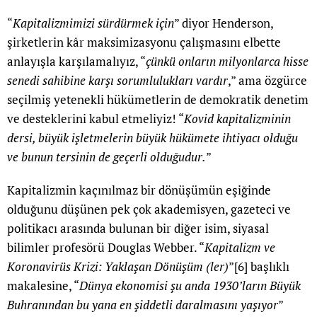
“
Kapitalizmimizi sürdürmek için
” diyor Henderson,
şirketlerin kâr maksimizasyonu çalışmasını elbette
anlayışla karşılamalıyız, “
çünkü onların milyonlarca hisse
senedi sahibine karşı sorumlulukları vardır
,” ama özgürce
seçilmiş yetenekli hükümetlerin de demokratik denetim
ve desteklerini kabul etmeliyiz! “
Kovid kapitalizminin
dersi, büyük işletmelerin büyük hükümete ihtiyacı olduğu
ve bunun tersinin de geçerli olduğudur.
”
Kapitalizmin kaçınılmaz bir dönüşümün eşiğinde
olduğunu düşünen pek çok akademisyen, gazeteci ve
politikacı arasında bulunan bir diğer isim, siyasal
bilimler profesörü Douglas Webber. “
Kapitalizm ve
Koronavirüs Krizi: Yaklaşan Dönüşüm (ler)
”
[6]
başlıklı
makalesine, “
Dünya ekonomisi şu anda 1930’ların Büyük
Buhranından bu yana en şiddetli daralmasını yaşıyor
”