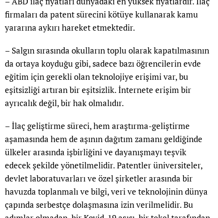
– ABD ilaç fiyatları dünyadaki en yüksek fiyatlardır. İlaç
firmaları da patent sürecini kötüye kullanarak kamu
yararına aykırı hareket etmektedir.
– Salgın sırasında okulların toplu olarak kapatılmasının
da ortaya koyduğu gibi, sadece bazı öğrencilerin evde
eğitim için gerekli olan teknolojiye erişimi var, bu
eşitsizliği artıran bir eşitsizlik. İnternete erişim bir
ayrıcalık değil, bir hak olmalıdır.
– İlaç geliştirme süreci, hem araştırma-geliştirme
aşamasında hem de aşının dağıtım zamanı geldiğinde
ülkeler arasında işbirliğini ve dayanışmayı teşvik
edecek şekilde yönetilmelidir. Patentler üniversiteler,
devlet laboratuvarları ve özel şirketler arasında bir
havuzda toplanmalı ve bilgi, veri ve teknolojinin dünya
çapında serbestçe dolaşmasına izin verilmelidir. Bu
adımlar olmadan, bir Kovid-19 aşısı, bir tekel tarafından