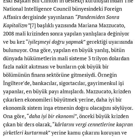
Eski Başkan Bill Clinton’ın destekçi kuruluşlarından The
National Intelligence Council bünyesindeki Foreign
Affasirs dergisinde yayınlanan
“Pandemiden Sonra
Kapitalizm”
[7]
başlıklı yazısında Mariana Mazzucato,
2008 mali krizinden sonra yapılan yanlışlara değiniyor
ve bu kez “
iyileşmeyi doğru yapmak
” gerektiği uyarısında
bulunuyor. Ona göre, yapılan en büyük yanlış, bütün
dünyada hükümetlerin mali sisteme 3 trilyon dolardan
fazla nakit akıtması ve bunların çok büyük bir
bölümünün finans sektörüne gitmesiydi. Örneğin
İngiltere’de, bankacılar, sigortacılar, gayrimenkul işi
yapanlar, en büyük payı almışlardı. Mazzucato, krizden
çıkarken ekonomileri büyütmek yerine, daha iyi bir
ekonomik sistem inşa etmenin doğru olacağını söylüyor.
Ona göre, “
daha iyi bir ekonomi
”, önceki büyük krizden
çıkan bir ders olarak, “
kârlarını vergi cennetlerine kaçıran
şirketleri kurtarmak
” yerine kamu çıkarını koruyan ve