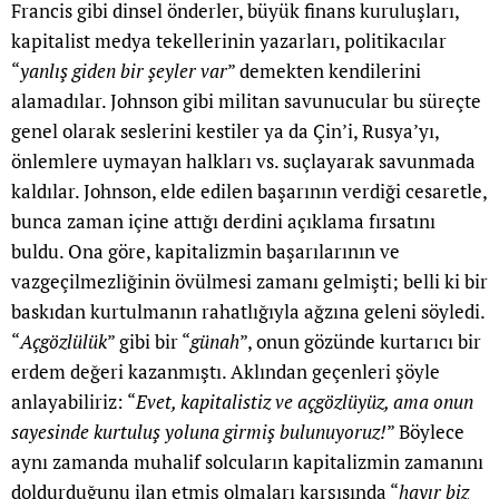
Francis gibi dinsel önderler, büyük finans kuruluşları,
kapitalist medya tekellerinin yazarları, politikacılar
“
yanlış giden bir şeyler var
” demekten kendilerini
alamadılar. Johnson gibi militan savunucular bu süreçte
genel olarak seslerini kestiler ya da Çin’i, Rusya’yı,
önlemlere uymayan halkları vs. suçlayarak savunmada
kaldılar. Johnson, elde edilen başarının verdiği cesaretle,
bunca zaman içine attığı derdini açıklama fırsatını
buldu. Ona göre, kapitalizmin başarılarının ve
vazgeçilmezliğinin övülmesi zamanı gelmişti; belli ki bir
baskıdan kurtulmanın rahatlığıyla ağzına geleni söyledi.
“
Açgözlülük
” gibi bir “
günah
”, onun gözünde kurtarıcı bir
erdem değeri kazanmıştı. Aklından geçenleri şöyle
anlayabiliriz: “
Evet, kapitalistiz ve açgözlüyüz, ama onun
sayesinde kurtuluş yoluna girmiş bulunuyoruz!
” Böylece
aynı zamanda muhalif solcuların kapitalizmin zamanını
doldurduğunu ilan etmiş olmaları karşısında “
hayır biz