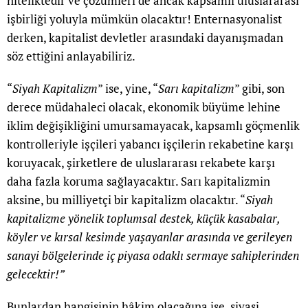
niteliktedir ve çözümleri de ancak kapsamlı uluslararası
işbirliği yoluyla mümkün olacaktır! Enternasyonalist
derken, kapitalist devletler arasındaki dayanışmadan
söz ettiğini anlayabiliriz.
“
Siyah Kapitalizm
” ise, yine, “
Sarı kapitalizm
” gibi, son
derece müdahaleci olacak, ekonomik büyüme lehine
iklim değişikliğini umursamayacak, kapsamlı göçmenlik
kontrolleriyle işçileri yabancı işçilerin rekabetine karşı
koruyacak, şirketlere de uluslararası rekabete karşı
daha fazla koruma sağlayacaktır. Sarı kapitalizmin
aksine, bu milliyetçi bir kapitalizm olacaktır. “
Siyah
kapitalizme yönelik toplumsal destek, küçük kasabalar,
köyler ve kırsal kesimde yaşayanlar arasında ve gerileyen
sanayi bölgelerinde iç piyasa odaklı sermaye sahiplerinden
gelecektir!”
Bunlardan hangisinin hâkim olacağına ise, siyasi