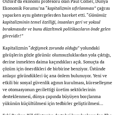
Oxford’da ekonomi profesörü olan Paul Collier, Dünya
Ekonomik Forumu’na “
kapitalizmin sıfırlanması
” çağrısı
yaparken aynı göstergelerden hareket etti. “
Günümüz
kapitalizminin temel özelliği, insanları geri ve yoksul
bırakmasıdır ve bunu düzeltmek politikacıların önde gelen
görevidir!”
Kapitalizmin “
değişmek zorunda olduğu
” yolundaki
görüşlerin gözle görünür olumsuzluklardan yola çıktığı,
derine inmekten daima kaçındıkları açık. Sonuçta da
çözüm için önerdikleri de birbirine benziyor. Üstünde
anlaşır göründükleri üç ana önlem bulunuyor. Yeni ve
etkili bir sosyal güvenlik ağının kurulması, küreselleşme
ve otomasyonun gerilettiği üretim sektörlerinin
desteklenmesi, dünya çapında büyüyen borçlanma
yükünün küçültülmesi için tedbirler geliştirilmesi…