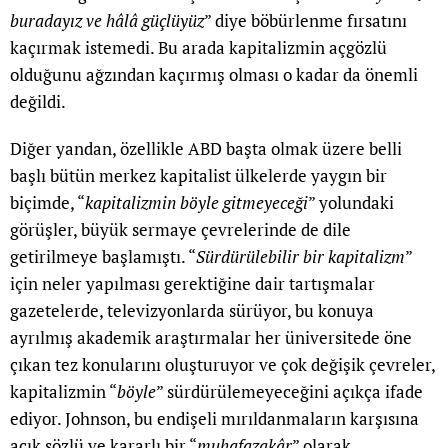
buradayız ve hâlâ güçlüyüz
” diye böbürlenme fırsatını
kaçırmak istemedi. Bu arada kapitalizmin açgözlü
olduğunu ağzından kaçırmış olması o kadar da önemli
değildi.
Diğer yandan, özellikle ABD başta olmak üzere belli
başlı bütün merkez kapitalist ülkelerde yaygın bir
biçimde, “
kapitalizmin böyle gitmeyeceği
” yolundaki
görüşler, büyük sermaye çevrelerinde de dile
getirilmeye başlamıştı. “
Sürdürülebilir bir kapitalizm
”
için neler yapılması gerektiğine dair tartışmalar
gazetelerde, televizyonlarda sürüyor, bu konuya
ayrılmış akademik araştırmalar her üniversitede öne
çıkan tez konularını oluşturuyor ve çok değişik çevreler,
kapitalizmin “
böyle
” sürdürülemeyeceğini açıkça ifade
ediyor. Johnson, bu endişeli mırıldanmaların karşısına
açık sözlü ve kararlı bir “
muhafazakâr
” olarak,