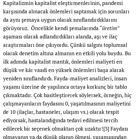
Kapitalizmin kapitalist eleştirmenlerinin, pandemi
karşısında alınacak önlemleri saptamak için sorunları
da aynı şemaya uygun olarak sınıflandırdıklarını
görüyoruz. Öncelikle kendi şemalarında “
üretim
”
aşaması olarak adlandırdıkları alanda, aşı ve ilaç
araştırmaları öne çıkıyordu. Çünkü salgını toplumsal
olarak denetim altına almanın en etkili yolu buydu. Bu
ilk adımda kapitalist mantık, önlemleri maliyeti en
düşük ve kâr vaadi en yüksek önlemleri başa alarak
yeniden sınıflandırdı. Fayda-maliyet analizleri, insan
yaşamı üzerine de yapılınca ortaya korkunç bir tablo
çıkmaktadır. Çok basitleştirerek söylersek, örneğin, hiç
çalışmayanların faydasını 0, yaşatılmasının maliyetini
de 10 (ilaçlar, hastaneler, ulaşım vs.) olarak tespit
ediyorsak, hastalandığında tedavi edilmesi tercih
edilecek bir seçenek olmaktan çok uzaktır!
[3]
Faydası
olmayanın ya da düşük olanın ölmesi, yaşamasından