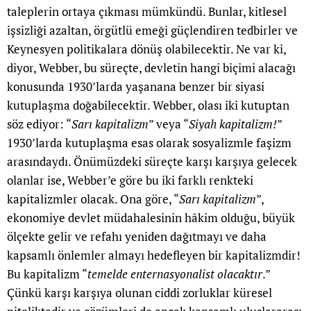
taleplerin ortaya çıkması mümkündü. Bunlar, kitlesel
işsizliği azaltan, örgütlü emeği güçlendiren tedbirler ve
Keynesyen politikalara dönüş olabilecektir. Ne var ki,
diyor, Webber, bu süreçte, devletin hangi biçimi alacağı
konusunda 1930’larda yaşanana benzer bir siyasi
kutuplaşma doğabilecektir. Webber, olası iki kutuptan
söz ediyor: “
Sarı kapitalizm
” veya “
Siyah kapitalizm!
”
1930’larda kutuplaşma esas olarak sosyalizmle faşizm
arasındaydı. Önümüzdeki süreçte karşı karşıya gelecek
olanlar ise, Webber’e göre bu iki farklı renkteki
kapitalizmler olacak. Ona göre, “
Sarı kapitalizm
”,
ekonomiye devlet müdahalesinin hâkim olduğu, büyük
ölçekte gelir ve refahı yeniden dağıtmayı ve daha
kapsamlı önlemler almayı hedefleyen bir kapitalizmdir!
Bu kapitalizm “
temelde enternasyonalist olacaktır
.”
Çünkü karşı karşıya olunan ciddi zorluklar küresel