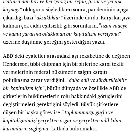
icatlarından biri ve benzersiz bir refah, fırsat ve yenilik
kaynağı
” olduğunu söyledikten sonra, pandeminin açığa
çıkardığı bazı “
aksaklıklar
” üzerinde durdu. Karşı karşıya
kalınan çok ciddi eşitsizlik gibi sorunların, “
uzun vadeye
ve kamu yararına odaklanan bir kapitalizm versiyonu
”
üzerine düşünme gereğini gösterdiğini yazdı.
ABD’deki eyaletler arasındaki aşı rekabetine de değinen
Henderson, tıbbi ekipman için birbirlerine karşı teklif
vermelerinin federal hükümetin salgın karşıtı
politikasına zarar verdiğini, “
daha adil ve sürdürülebilir
bir kapitalizm için
”, bütün dünyada ve özellikle ABD’de
şirketlerin hükümetlerin rolü hakkındaki görüşlerini
değiştirmeleri gerektiğini söyledi. Büyük şirketlere
düşen bir başka görev ise, “
toplumumuzu güçlü ve
kapitalizmimizi gerçekten özgür ve gerçekten adil kılan
kurumların sağlığına
” katkıda bulunmaktı.