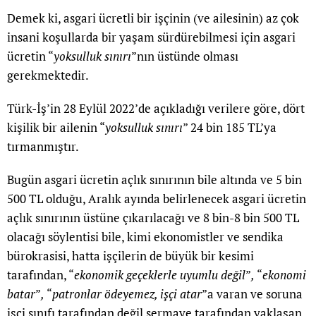
Demek ki, asgari ücretli bir işçinin (ve ailesinin) az çok
insani koşullarda bir yaşam sürdürebilmesi için asgari
ücretin “
yoksulluk sınırı
”nın üstünde olması
gerekmektedir.
Türk-İş’in 28 Eylül 2022’de açıkladığı verilere göre, dört
kişilik bir ailenin “
yoksulluk sınırı
” 24 bin 185 TL’ya
tırmanmıştır.
Bugün asgari ücretin açlık sınırının bile altında ve 5 bin
500 TL olduğu, Aralık ayında belirlenecek asgari ücretin
açlık sınırının üstüne çıkarılacağı ve 8 bin-8 bin 500 TL
olacağı söylentisi bile, kimi ekonomistler ve sendika
bürokrasisi, hatta işçilerin de büyük bir kesimi
tarafından, “
ekonomik geçeklerle uyumlu değil
”
,
“
ekonomi
batar
”
,
“
patronlar ödeyemez, işçi atar
”a varan ve soruna
işçi sınıfı tarafından değil sermaye tarafından yaklaşan