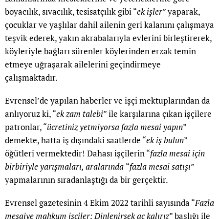
boyacılık, sıvacılık, tesisatçılık gibi “
ek işler
” yaparak,
çocuklar ve yaşlılar dahil ailenin geri kalanını çalışmaya
teşvik ederek, yakın akrabalarıyla evlerini birleştirerek,
köyleriyle bağları sürenler köylerinden erzak temin
etmeye uğraşarak ailelerini geçindirmeye
çalışmaktadır.
Evrensel’de yapılan haberler ve işçi mektuplarından da
anlıyoruz ki, “
ek zam talebi
” ile karşılarına çıkan işçilere
patronlar, “
ücretiniz yetmiyorsa fazla mesai yapın
”
demekte, hatta iş dışındaki saatlerde “
ek iş bulun
”
öğütleri vermektedir! Dahası işçilerin “
fazla mesai için
birbiriyle yarışmaları, aralarında
“
fazla mesai satışı
”
yapmalarının sıradanlaştığı da bir gerçektir.
Evrensel gazetesinin 4 Ekim 2022 tarihli sayısında “
Fazla
mesaiye mahkum işçiler: Dinlenirsek aç kalırız
” başlığı ile