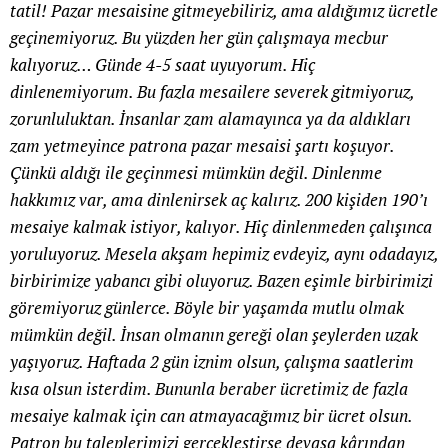
tatil! Pazar mesaisine gitmeyebiliriz, ama aldığımız ücretle
geçinemiyoruz. Bu yüzden her gün çalışmaya mecbur
kalıyoruz… Günde 4-5 saat uyuyorum. Hiç
dinlenemiyorum. Bu fazla mesailere severek gitmiyoruz,
zorunluluktan. İnsanlar zam alamayınca ya da aldıkları
zam yetmeyince patrona pazar mesaisi şartı koşuyor.
Çünkü aldığı ile geçinmesi mümkün değil. Dinlenme
hakkımız var, ama dinlenirsek aç kalırız. 200 kişiden 190’ı
mesaiye kalmak istiyor, kalıyor. Hiç dinlenmeden çalışınca
yoruluyoruz. Mesela akşam hepimiz evdeyiz, aynı odadayız,
birbirimize yabancı gibi oluyoruz. Bazen eşimle birbirimizi
göremiyoruz günlerce. Böyle bir yaşamda mutlu olmak
mümkün değil. İnsan olmanın gereği olan şeylerden uzak
yaşıyoruz. Haftada 2 gün iznim olsun, çalışma saatlerim
kısa olsun isterdim. Bununla beraber ücretimiz de fazla
mesaiye kalmak için can atmayacağımız bir ücret olsun.
Patron bu taleplerimizi gerçekleştirse devasa kârından