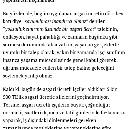
Bu yüzden de, bugün uygulanan asgari ücretin dört-beş
katı diye “
savunulması inandırıcı olmaz
” denilen
“
yoksulluk sınırının üstünde bir asgari ücret
” talebinin,
enflasyon, hayat pahalılığı ve zamların bugünkü gibi
sürmesi durumunda akla yatkın, yaşanan gerçeklerle
uyumlu bir talep olarak, yakın bir zamanda işçi sınıfının
insanca yaşama mücadelesinde genel kabul görerek,
uğruna mücadele edilen bir talep haline geleceğini
söylemek yanlış olmaz.
Kaldı ki, bugün de asgari ücretli işçiler aldıkları 5 bin
500 TL’lik asgari ücretle ailelerini geçindirmiyor.
Tersine, asgari ücretli işçilerin büyük çoğunluğu;
normal iş saatleri dışında ve tatil günlerinde fazla mesai
yaparak, iş dışındaki dinlenmeleri gereken
zamanlarında mesleklerine ve yeteneklerine göre