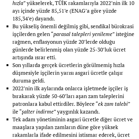
hızla
” yükselerek, TÜİK rakamlarıyla 2022’nin ilk 10
ayı içinde yüzde 85,51’e (ENAG’a göre yüzde
185,34’e) dayandı.
Bu yükseliş önemli değilmiş gibi, sendikal bürokrasi
işçilerden gelen “
parasal talepleri yenileme
” isteğine
rağmen, enflasyonun yüzde 20’lerde olduğu
günlerde belirlenmiş olan yüzde 25-30’luk ücret
artışında ısrar etti.
Son yıllarda gerçek ücretlerin görülmemiş hızla
düşmesiyle işçilerin yarısı asgari ücretle çalışır
duruma geldi.
2022’nin ilk aylarında onlarca işletmede işçiler iş
bırakarak yüzde 50-60’ları aşan zam taleplerini
patronlara kabul ettirdiler. Böylece “
ek zam talebi
”
ile “
şalter indirme
” yaygınlık kazandı.
Tek adam yönetiminin asgari ücretle diğer ücret ve
maaşlara yapılan zamların düne göre yüksek
rakamlarla ifade edilmesini istismar ederek, ücret