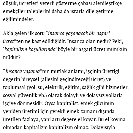
düşük, ücretleri yeterli gösterme çabası alenileştikçe
emekçiler taleplerini daha da ısrarla dile getirme
eğilimindeler.
Akla gelen ilk soru “
insanca yaşanacak bir asgari
ücret
”ten ne kast edildiğidir. İnsanca olan nedir? Peki,
‘
kapitalizm koşullarında
’ böyle bir asgari ücret mümkün
müdür?
“
İnsanca yaşama
”nın mutlak anlamı, işçinin ürettiği
değerin bireysel (ailesini geçindireceği ücret) ve
toplumsal (yol, su, elektrik, eğitim, sağlık gibi hizmetler,
sosyal güvenlik vb.) olarak dolaylı ve dolaysız yollarla
işçiye dönmesidir. Oysa kapitalist, emek gücünün
yeniden üretimi için gerekli emek zamanı dışında
üretilen fazlaya, yani artı değere el koyar. Bu el koyma
olmadan kapitalizm kapitalizm olmaz. Dolayısıyla