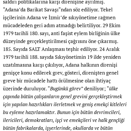
saldırı politikalarına karşı direnişine ayrılmış.
“Adana’da Barikat Savaşı“ndan söz ediliyor. Tekel
işçilerinin Adana ve İzmir’de sıkıyönetime rağmen
mücadeleden geri adım atmadığı belirtiliyor. 29 Ekim
1979 tarihli 180. sayı, anti faşist eylem birliğinin ülke
düzeyinde gerçekleştirilmesi çağrısını öne çıkarmış.
185. Sayıda SALT Anlaşması teşhir ediliyor. 24 Aralık
1979 tarihli 188. sayıda Sıkıyönetimin 19 ilde yeniden
uzatılmasına karşı çıkılıyor, Adana halkının direnişi
genişçe konu edilerek grev, gösteri, direnişten genel
greve bir mücadele hattı örülmesine olan ihtiyaç
üzerinde duruluyor. “
Bugünkü görev
” deniliyor; “
ülke
çapında bütün çalışanların genel grevini gerçekleştirmek
için yapılan hazırlıkları ilerletmek ve geniş emekçi kitleleri
bu eyleme hazırlamaktır. Bunun için bütün devrimcileri,
ilericileri, demokratları, işçi ve emekçileri ve halk gençliği
bütün fabrikalarda, işyerlerinde, okullarda ve bütün