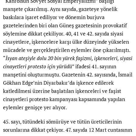
“Kahrolsun Sovyet Sosyal Emperyalizmi” başlığı
manşete çıkarılmış. Aynı sayıda, gazeteye yönelik
baskılara işaret ediliyor ve dönemin burjuva
gazetelerinden biri olan Güneş gazetesinin provokatif
söylemine dikkat çekiliyor. 40, 41 ve 42. sayıda siyasi
cinayetlere, işkencelere karşı ülke düzeyinde yükselen
mücadele ve gerçekleştirilen eylemler öne çıkarılmıştı.
“
İsyan ateşiyle dolu 20 bin yürek faşizmi, işkenceleri, siyasi
cinayetleri protesto için yürüdü
” ifadesi 41. sayının
manşetini oluşturmuştu. Gazetenin 42. sayısında, İsmail
Gökhan Edge’nin Diyarbakır’da işkence edilerek
katledilmesi üzerine başlatılan işkenceleri ve faşist
cinayetleri protesto kampanyası kapsamında yapılan
eylemler genişçe yer alıyor.
45. sayı, tütündeki sömürüye ve tütün üreticilerinin
sorunlarına dikkat çekiyor. 47. sayıda 12 Mart cuntasının