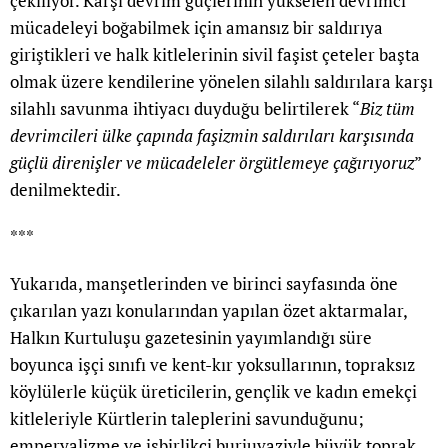
çekiliyor. Karşı devrim güçlerinin yükselen devrimci
mücadeleyi boğabilmek için amansız bir saldırıya
giriştikleri ve halk kitlelerinin sivil faşist çeteler başta
olmak üzere kendilerine yönelen silahlı saldırılara karşı
silahlı savunma ihtiyacı duyduğu belirtilerek “
Biz tüm
devrimcileri ülke çapında faşizmin saldırıları karşısında
güçlü direnişler ve mücadeleler örgütlemeye çağırıyoruz
”
denilmektedir.
***
Yukarıda, manşetlerinden ve birinci sayfasında öne
çıkarılan yazı konularından yapılan özet aktarmalar,
Halkın Kurtuluşu gazetesinin yayımlandığı süre
boyunca işçi sınıfı ve kent-kır yoksullarının, topraksız
köylülerle küçük üreticilerin, gençlik ve kadın emekçi
kitleleriyle Kürtlerin taleplerini savunduğunu;
emperyalizme ve işbirlikçi burjuvaziyle büyük toprak