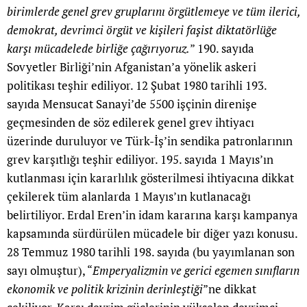
birimlerde genel grev gruplarını örgütlemeye ve tüm ilerici,
demokrat, devrimci örgüt ve kişileri faşist diktatörlüğe
karşı mücadelede birliğe çağırıyoruz.
” 190. sayıda
Sovyetler Birliği’nin Afganistan’a yönelik askeri
politikası teşhir ediliyor. 12 Şubat 1980 tarihli 193.
sayıda Mensucat Sanayi’de 5500 işçinin direnişe
geçmesinden de söz edilerek genel grev ihtiyacı
üzerinde duruluyor ve Türk-İş’in sendika patronlarının
grev karşıtlığı teşhir ediliyor. 195. sayıda 1 Mayıs’ın
kutlanması için kararlılık gösterilmesi ihtiyacına dikkat
çekilerek tüm alanlarda 1 Mayıs’ın kutlanacağı
belirtiliyor. Erdal Eren’in idam kararına karşı kampanya
kapsamında sürdürülen mücadele bir diğer yazı konusu.
28 Temmuz 1980 tarihli 198. sayıda (bu yayımlanan son
sayı olmuştur), “
Emperyalizmin ve gerici egemen sınıfların
ekonomik ve politik krizinin derinleştiği
”ne dikkat