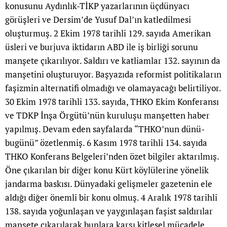
konusunu Aydınlık-TİKP yazarlarının üçdünyacı
görüşleri ve Dersim’de Yusuf Dal’ın katledilmesi
oluşturmuş. 2 Ekim 1978 tarihli 129. sayıda Amerikan
üsleri ve burjuva iktidarın ABD ile iş birliği sorunu
manşete çıkarılıyor. Saldırı ve katliamlar 132. sayının da
manşetini oluşturuyor. Başyazıda reformist politikaların
faşizmin alternatifi olmadığı ve olamayacağı belirtiliyor.
30 Ekim 1978 tarihli 133. sayıda, THKO Ekim Konferansı
ve TDKP İnşa Örgütü’nün kuruluşu manşetten haber
yapılmış. Devam eden sayfalarda “THKO’nun dünü-
bugünü” özetlenmiş. 6 Kasım 1978 tarihli 134. sayıda
THKO Konferans Belgeleri’nden özet bilgiler aktarılmış.
Öne çıkarılan bir diğer konu Kürt köylülerine yönelik
jandarma baskısı. Dünyadaki gelişmeler gazetenin ele
aldığı diğer önemli bir konu olmuş. 4 Aralık 1978 tarihli
138. sayıda yoğunlaşan ve yaygınlaşan faşist saldırılar
manşete çıkarılarak bunlara karşı kitlesel mücadele