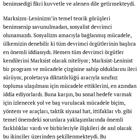
benimsediği fikri kuvvetle ve alenen dile getirmekteydi.
Marksizm-Leninizm’in temel teorik görüşleri
benimsenip savunulmadan, sosyalist devrimci
olunamazdı. Sosyalizm amacıyla bağlanmış mücadele,
ülkemizin denebilir ki tüm devrimci örgütlerinin başlıca
en önemli iddiasıydı. Hemen tüm devrimci örgütler
kendilerini Marksist olarak niteliyor; Marksist-Leninist
bir program ve mücadele çizgisine sahip olduklarını ileri
sürüyor, proletarya diktatörlüğü aracıyla sınıfsız
topluma ulaşılması için mücadele ettiklerini, en azından
iddia ediyorlardı. Buna karşın, bu sonal hedefe varmak
için izlenecek yol ve baş vurulacak mücadele biçim,
yöntem ve araçları, taktik siyasal hat, ittifaklar vb. gibi
temel önemdeki sorunlara yaklaşımlarında önemli
farklılıklar vardı ve birbirleriyle ilişkileri de asıl olarak
bu ikinciler üzerinden şekillenmekteydi. Bu