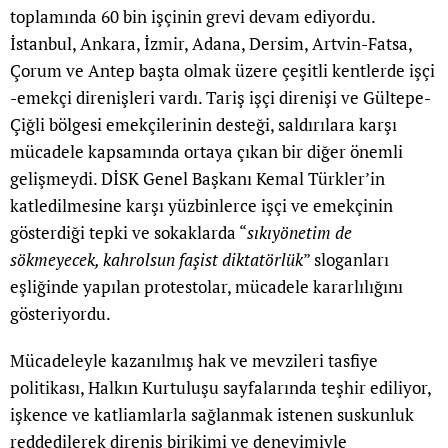
toplamında 60 bin işçinin grevi devam ediyordu.
İstanbul, Ankara, İzmir, Adana, Dersim, Artvin-Fatsa,
Çorum ve Antep başta olmak üzere çeşitli kentlerde işçi
-emekçi direnişleri vardı. Tariş işçi direnişi ve Gültepe-
Çiğli bölgesi emekçilerinin desteği, saldırılara karşı
mücadele kapsamında ortaya çıkan bir diğer önemli
gelişmeydi. DİSK Genel Başkanı Kemal Türkler’in
katledilmesine karşı yüzbinlerce işçi ve emekçinin
gösterdiği tepki ve sokaklarda “
sıkıyönetim de
sökmeyecek, kahrolsun faşist diktatörlük
” sloganları
eşliğinde yapılan protestolar, mücadele kararlılığını
gösteriyordu.
Mücadeleyle kazanılmış hak ve mevzileri tasfiye
politikası, Halkın Kurtuluşu sayfalarında teşhir ediliyor,
işkence ve katliamlarla sağlanmak istenen suskunluk
reddedilerek direniş birikimi ve deneyimiyle