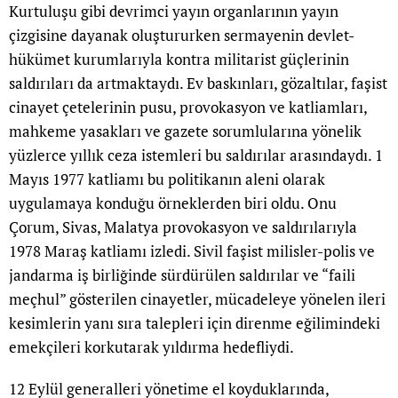
Kurtuluşu gibi devrimci yayın organlarının yayın
çizgisine dayanak oluştururken sermayenin devlet-
hükümet kurumlarıyla kontra militarist güçlerinin
saldırıları da artmaktaydı. Ev baskınları, gözaltılar, faşist
cinayet çetelerinin pusu, provokasyon ve katliamları,
mahkeme yasakları ve gazete sorumlularına yönelik
yüzlerce yıllık ceza istemleri bu saldırılar arasındaydı. 1
Mayıs 1977 katliamı bu politikanın aleni olarak
uygulamaya konduğu örneklerden biri oldu. Onu
Çorum, Sivas, Malatya provokasyon ve saldırılarıyla
1978 Maraş katliamı izledi. Sivil faşist milisler-polis ve
jandarma iş birliğinde sürdürülen saldırılar ve “faili
meçhul” gösterilen cinayetler, mücadeleye yönelen ileri
kesimlerin yanı sıra talepleri için direnme eğilimindeki
emekçileri korkutarak yıldırma hedefliydi.
12 Eylül generalleri yönetime el koyduklarında,