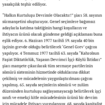
yasakçılık teşhir ediliyor.
“Halkın Kurtuluşu Devrimle Olacaktır!” şiarı 58. sayının
sürmanşetini oluşturuyor. Genel seçimlere bağımsız
adaylarla katılma taktiğinin hangi koşulların ve
ihtiyacın ürünü olarak gündeme geldiği açıklaması buna
eşlik ediyor. 6. Haziran 1977 tarihli 59. sayıda 40 bin
işçinin grevde olduğu belirtilerek ‘Genel Grev’ çağrısı
yapılıyor. 4 Temmuz 1977 tarihli 63. sayıda “Kahrolsun
Faşist Diktatörlük, Yaşasın Devrimci İşçi-Köylü İktidarı”
şiarı manşete çıkarılarak tüm sermaye partilerinin
sömürü sisteminin hizmetinde olduklarına dikkat
çekilmiş ve mücadelenin yaygınlaştırılması çağrısı
yapılmış. 65. sayıda seçimlerin sömürü ve zulüm
düzeninden kurtuluşu sağlayamayacağı belirtilerek işçi
sınıfı ve emekçi kitle mücadelesinin ürünü bir devrim
için mücadele ihtiyacı vurgulanıyor. 68. sayıda kapitalist