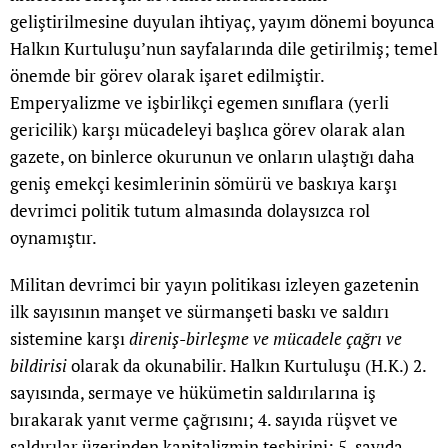
geliştirilmesine duyulan ihtiyaç, yayım dönemi boyunca
Halkın Kurtuluşu’nun sayfalarında dile getirilmiş; temel
önemde bir görev olarak işaret edilmiştir.
Emperyalizme ve işbirlikçi egemen sınıflara (yerli
gericilik) karşı mücadeleyi başlıca görev olarak alan
gazete, on binlerce okurunun ve onların ulaştığı daha
geniş emekçi kesimlerinin sömürü ve baskıya karşı
devrimci politik tutum almasında dolaysızca rol
oynamıştır.
Militan devrimci bir yayın politikası izleyen gazetenin
ilk sayısının manşet ve sürmanşeti baskı ve saldırı
sistemine karşı
direniş-birleşme ve mücadele çağrı ve
bildirisi
olarak da okunabilir. Halkın Kurtuluşu (H.K.) 2.
sayısında, sermaye ve hükümetin saldırılarına iş
bırakarak yanıt verme çağrısını; 4. sayıda rüşvet ve
saldırılar üzerinden kapitalizmin teşhirini; 5. sayıda