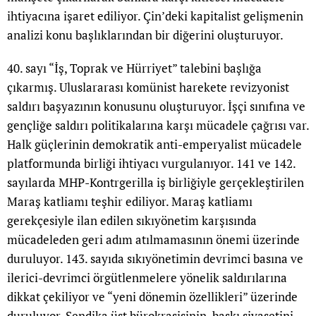
ihtiyacına işaret ediliyor. Çin’deki kapitalist gelişmenin
analizi konu başlıklarından bir diğerini oluşturuyor.
40. sayı “İş, Toprak ve Hürriyet” talebini başlığa
çıkarmış. Uluslararası komünist harekete revizyonist
saldırı başyazının konusunu oluşturuyor. İşçi sınıfına ve
gençliğe saldırı politikalarına karşı mücadele çağrısı var.
Halk güçlerinin demokratik anti-emperyalist mücadele
platformunda birliği ihtiyacı vurgulanıyor. 141 ve 142.
sayılarda MHP-Kontrgerilla iş birliğiyle gerçekleştirilen
Maraş katliamı teşhir ediliyor. Maraş katliamı
gerekçesiyle ilan edilen sıkıyönetim karşısında
mücadeleden geri adım atılmamasının önemi üzerinde
duruluyor. 143. sayıda sıkıyönetimin devrimci basına ve
ilerici-devrimci örgütlenmelere yönelik saldırılarına
dikkat çekiliyor ve “yeni dönemin özellikleri” üzerinde
duruluyor. Sendika üst bürokrasisinin, baskı siyasetini