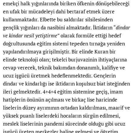
emekçi halk yığınlarında biriken öfkenin dönüşebileceği
en ufak bir mücadeleyi dahi bertaraf etmek üzere
kullanmaktadır. Elbette bu saldırılar silsilesinden
gençlik yığınları da nasibini almaktadır. İktidarın “
dindar
ve kindar nesil yetiştirme
” olarak formüle ettiği hedef
doğrultusunda eğitim sistemi tepeden tırnağa yeniden
yapılandırılmaya girişilmiştir. Bir elinde Kuran bir
elinde teknoloji olan; tekelci burjuvazinin ihtiyaçlarına
cevap verecek, teknik bakımdan donanımlı, kalifiye ve
ucuz işgücü üretmek hedeflenmektedir. Gençlerin
dindar ve kindarlığı ise iktidarın koşulsuz biat isteğinden
ileri gelmektedir. 4+4+4 eğitim sistemine geçiş, imam
hatiplerin önünün açılması ve birkaç lise haricinde
liselerin düzey ayrımının ortadan kaldırılması, maarif ve
yüksek puanlı liselerdeki hocaların sürgün edilmesi,
meslek liselerinin pandemi sürecinde olduğu gibi ucuz
işgücü üreten merkezler haline gelmesi ve öğretim