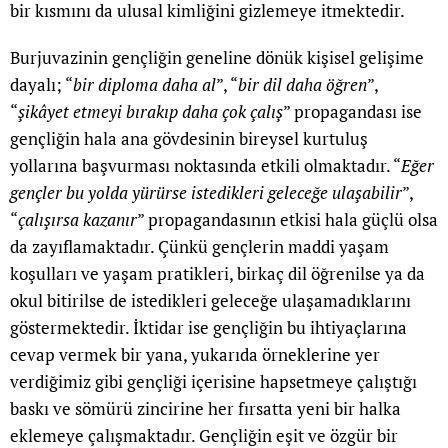
bir kısmını da ulusal kimliğini gizlemeye itmektedir.
Burjuvazinin gençliğin geneline dönük kişisel gelişime
dayalı; “
bir diploma daha al
”, “
bir dil daha öğren
”,
“
şikâyet etmeyi bırakıp daha çok çalış
” propagandası ise
gençliğin hala ana gövdesinin bireysel kurtuluş
yollarına başvurması noktasında etkili olmaktadır. “
Eğer
gençler bu yolda yürürse istedikleri geleceğe ulaşabilir
”,
“
çalışırsa kazanır
” propagandasının etkisi hala güçlü olsa
da zayıflamaktadır. Çünkü gençlerin maddi yaşam
koşulları ve yaşam pratikleri, birkaç dil öğrenilse ya da
okul bitirilse de istedikleri geleceğe ulaşamadıklarını
göstermektedir. İktidar ise gençliğin bu ihtiyaçlarına
cevap vermek bir yana, yukarıda örneklerine yer
verdiğimiz gibi gençliği içerisine hapsetmeye çalıştığı
baskı ve sömürü zincirine her fırsatta yeni bir halka
eklemeye çalışmaktadır. Gençliğin eşit ve özgür bir