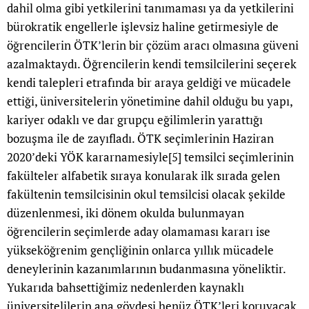
dahil olma gibi yetkilerini tanımaması ya da yetkilerini
bürokratik engellerle işlevsiz haline getirmesiyle de
öğrencilerin ÖTK’lerin bir çözüm aracı olmasına güveni
azalmaktaydı. Öğrencilerin kendi temsilcilerini seçerek
kendi talepleri etrafında bir araya geldiği ve mücadele
ettiği, üniversitelerin yönetimine dahil olduğu bu yapı,
kariyer odaklı ve dar grupçu eğilimlerin yarattığı
bozuşma ile de zayıfladı. ÖTK seçimlerinin Haziran
2020’deki YÖK kararnamesiyle
[5]
temsilci seçimlerinin
fakülteler alfabetik sıraya konularak ilk sırada gelen
fakültenin temsilcisinin okul temsilcisi olacak şekilde
düzenlenmesi, iki dönem okulda bulunmayan
öğrencilerin seçimlerde aday olamaması kararı ise
yükseköğrenim gençliğinin onlarca yıllık mücadele
deneylerinin kazanımlarının budanmasına yöneliktir.
Yukarıda bahsettiğimiz nedenlerden kaynaklı
üniversitelilerin ana gövdesi henüz ÖTK’leri koruyacak