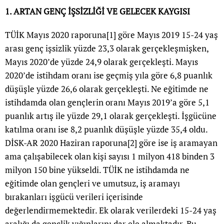
1. ARTAN GENÇ İŞSİZLİĞİ VE GELECEK KAYGISI
TÜİK Mayıs 2020 raporuna
[1]
göre Mayıs 2019 15-24 yaş
arası genç işsizlik yüzde 23,3 olarak gerçekleşmişken,
Mayıs 2020’de yüzde 24,9 olarak gerçekleşti. Mayıs
2020’de istihdam oranı ise geçmiş yıla göre 6,8 puanlık
düşüşle yüzde 26,6 olarak gerçekleşti. Ne eğitimde ne
istihdamda olan gençlerin oranı Mayıs 2019’a göre 5,1
puanlık artış ile yüzde 29,1 olarak gerçekleşti. İşgücüne
katılma oranı ise 8,2 puanlık düşüşle yüzde 35,4 oldu.
DİSK-AR 2020 Haziran raporuna
[2]
göre ise iş aramayan
ama çalışabilecek olan kişi sayısı 1 milyon 418 binden 3
milyon 150 bine yükseldi. TÜİK ne istihdamda ne
eğitimde olan gençleri ve umutsuz, iş aramayı
bırakanları işgücü verileri içerisinde
değerlendirmemektedir. Ek olarak verilerdeki 15-24 yaş
aralığı da gençlik yığınlarını dar ele almaktadır. Bu