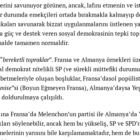
lerini savunuyor görünen, ancak, lafını etmenin ve is
or durumda emekçileri ortada bırakmakla kalmayıp d
tikaları savunarak bizzat uygulanmalarını üstlenen y
 güç ve destek veren sosyal demokrasinin tepki top
halde tamamen normaldir.
 “
bereketli topraklar
”. Fransa ve Almanya örnekleri ü
al demokrat nitelikli SP (ve sürekli müttefiki durumu
betmeleriyle oluşan boşluklar, Fransa’dasol popüli
umise
”si (Boyun Eğmeyen Fransa), Almanya’daysa Yeşi
 doldurulmaya çalışıldı.
dına Fransa’da Melenchon’un partisi ile Almanya’da Y
ları söylenebilir, ancak hem bu yükseliş, SP ve SPD’
melerinin yarısını bile karşılamamaktadır, hem de bu i