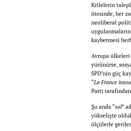
Kitlelerin talep
ötesinde, her z
neoliberal poli
uygulanmalarına
kaybetmesi her
Avrupa ülkeleri
yürünürse, sosy
SPD’nin güç kay
“
La France inso
Parti tarafından
Şu anda “
sol
” a
yükselişte olduk
ölçülerle gerile