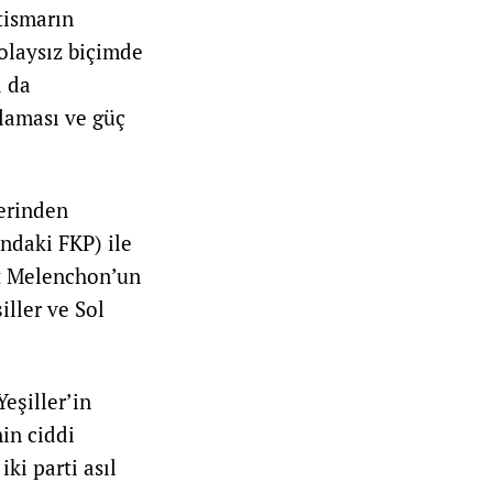
tismarın
olaysız biçimde
a da
laması ve güç
zerinden
ndaki FKP) ile
st Melenchon’un
ller ve Sol
eşiller’in
nin ciddi
ki parti asıl