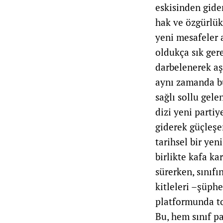
eskisinden gide
hak ve özgürlük
yeni mesafeler 
oldukça sık gere
darbelenerek aş
aynı zamanda bu
sağlı sollu gele
dizi yeni partiy
giderek güçleşe
tarihsel bir yen
birlikte kafa ka
sürerken, sınıfı
kitleleri –şüph
platformunda to
Bu, hem sınıf p