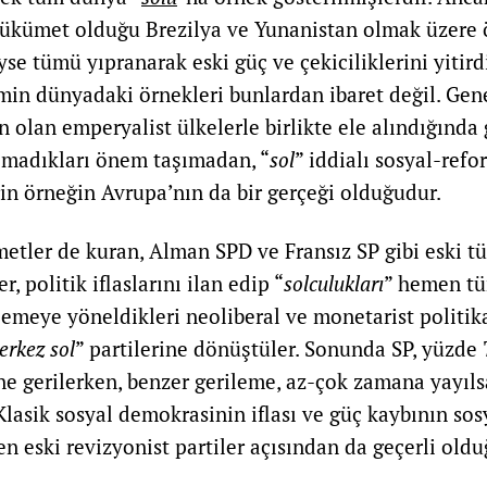
ükümet olduğu Brezilya ve Yunanistan olmak üzere 
se tümü yıpranarak eski güç ve çekiciliklerini yitird
min dünyadaki örnekleri bunlardan ibaret değil. Genel
olan emperyalist ülkelerle birlikte ele alındığında
lmadıkları önem taşımadan, “
sol
” iddialı sosyal-ref
rin örneğin Avrupa’nın da bir gerçeği olduğudur.
tler de kuran, Alman SPD ve Fransız SP gibi eski tü
, politik iflaslarını ilan edip “
solculukları
” hemen t
lemeye yöneldikleri neoliberal ve monetarist politik
erkez sol
” partilerine dönüştüler. Sonunda SP, yüzde 7
e gerilerken, benzer gerileme, az-çok zamana yayılsa
Klasik sosyal demokrasinin iflası ve güç kaybının so
n eski revizyonist partiler açısından da geçerli old