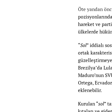
Öte yandan önce
pozisyonlarında
hareket ve parti
ülkelerde hükü
“
Sol
” iddialı so
ortak karakteris
güzelleştirmeye
Brezilya’da Lul
Maduro’nun SVUP
Ortega, Ecvador
eklenebilir.
Kurulan “
sol
” t
kıtaları ve gid