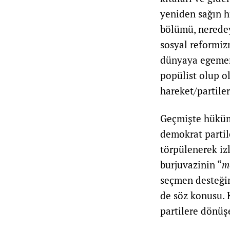
yeniden sağın h
bölümü, neredey
sosyal reformiz
dünyaya egemen 
popülist olup o
hareket/partile
Geçmişte hüküme
demokrat partiler
törpülenerek iz
burjuvazinin “
m
seçmen desteğin
de söz konusu. 
partilere dönüşe