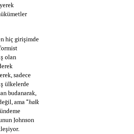
eyerek
hükümetler
n hiç girişimde
formist
iş olan
derek
erek, sadece
iş ülkelerde
dan budanarak,
değil, ama “
halk
gündeme
osunun Johnson
leşiyor.