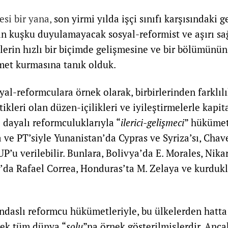
si bir yana,
son yirmi yılda işçi sınıfı karşısındaki g
n kuşku duyulamayacak sosyal-reformist ve aşırı sağ
lerin hızlı bir biçimde gelişmesine ve bir bölümünün 
met kurmasına tanık olduk.
syal-reformculara örnek olarak, birbirlerinden farklıl
tikleri olan düzen-içilikleri ve iyileştirmelerle kapit
 dayalı reformculuklarıyla “
ilerici-gelişmeci
” hükümet
a ve PT’siyle Yunanistan’da Cypras ve Syriza’sı, Chav
’u verilebilir. Bunlara, Bolivya’da E. Morales, Nika
’da Rafael Correa, Honduras’ta M. Zelaya ve kurduk
andaslı reformcu hükümetleriyle, bu ülkelerden hatta 
erek tüm dünya “
solu
”na örnek gösterilmişlerdir. Anc