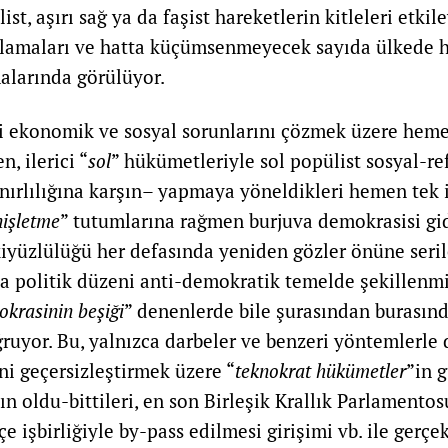
ist, aşırı sağ ya da faşist hareketlerin kitleleri etkil
oplamaları ve hatta küçümsenmeyecek sayıda ülkede 
alarında görülüyor.
i ekonomik ve sosyal sorunlarını çözmek üzere heme
, ilerici “
sol
” hükümetleriyle sol popülist sosyal-re
ınırlılığına karşın– yapmaya yöneldikleri hemen tek 
nişletme
” tutumlarına rağmen burjuva demokrasisi gi
kiyüzlülüğü her defasında yeniden gözler önüne seril
da politik düzeni anti-demokratik temelde şekillenm
krasinin beşiği
” denenlerde bile şurasından burasın
ruyor. Bu, yalnızca darbeler ve benzeri yöntemlerle 
ni geçersizleştirmek üzere “
teknokrat hükümetler
”in 
ın oldu-bittileri, en son Birleşik Krallık Parlament
 işbirliğiyle by-pass edilmesi girişimi vb. ile gerçek