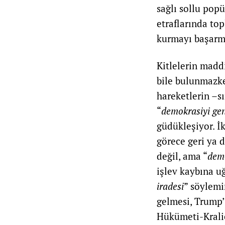
sağlı sollu popül
etraflarında t
kurmayı başarm
Kitlelerin madd
bile bulunmazken
hareketlerin –s
“
demokrasiyi ge
güdükleşiyor. İ
görece geri ya 
değil, ama “
demo
işlev kaybına uğ
iradesi
” söylemi
gelmesi, Trump’
Hükümeti-Kraliçe