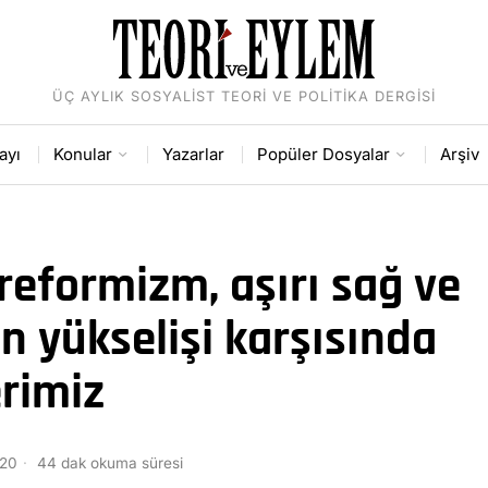
ÜÇ AYLIK SOSYALIST TEORI VE POLITIKA DERGISI
ayı
Konular
Yazarlar
Popüler Dosyalar
Arşiv
reformizm, aşırı sağ ve
n yükselişi karşısında
rimiz
020
44 dak okuma süresi