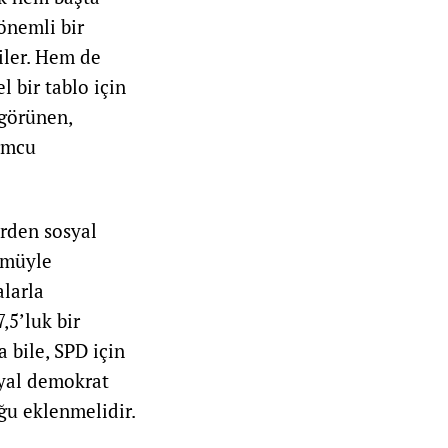
önemli bir
iler. Hem de
 bir tablo için
 görünen,
ormcu
rden sosyal
ümüyle
alarla
,5’luk bir
 bile, SPD için
syal demokrat
uğu eklenmelidir.