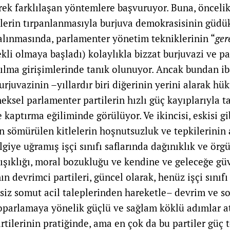
rek farklılaşan yöntemlere başvuruyor. Buna, önceli
lerin tırpanlanmasıyla burjuva demokrasisinin güd
alınmasında, parlamenter yönetim tekniklerinin “
ger
kli olmaya başladı) kolaylıkla bizzat burjuvazi ve pa
ılma girişimlerinde tanık olunuyor. Ancak bundan iba
rjuvazinin –yıllardır biri diğerinin yerini alarak h
neksel parlamenter partilerin hızlı güç kayıplarıyla t
e kaptırma eğiliminde görülüyor. Ve ikincisi, eskisi g
n sömürülen kitlelerin hoşnutsuzluk ve tepkilerinin
ilgiye uğramış işçi sınıfı saflarında dağınıklık ve örg
rışıklığı, moral bozukluğu ve kendine ve geleceğe gü
nın devrimci partileri, güncel olarak, henüz işçi sını
esiz somut acil taleplerinden hareketle– devrim ve s
parlamaya yönelik güçlü ve sağlam köklü adımlar at
artilerinin pratiğinde, ama en çok da bu partiler güç