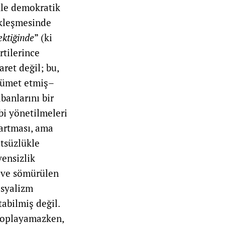
kle demokratik
ükleşmesinde
ektiğinde
” (ki
rtilerince
ret değil; bu,
ükümet etmiş–
abanlarını bir
ibi yönetilmeleri
 artması, ama
ütsüzlükle
vensizlik
fı ve sömürülen
osyalizm
abilmiş değil.
 toplayamazken,