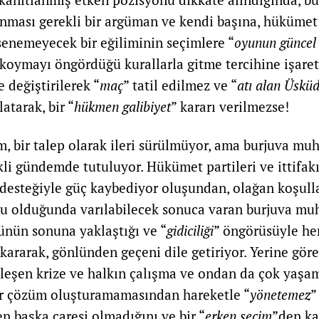
lınması gerekli bir argüman ve kendi başına, hükümet 
enemeyecek bir eğiliminin seçimlere “
oyunun güncel 
 koymayı öngördüğü kurallarla gitme tercihine işaret 
 değiştirilerek “
maç
” tatil edilmez ve “
atı alan Üsküd
atarak, bir “
hükmen galibiyet
” kararı verilmezse!
im, bir talep olarak ileri sürülmüyor, ama burjuva mu
kli gündemde tutuluyor. Hükümet partileri ve ittifak
 desteğiyle güç kaybediyor oluşundan, olağan koşull
 olduğunda varılabilecek sonuca varan burjuva muh
nün sonuna yaklaştığı ve “
gidiciliği
” öngörüsüyle her
ıkararak, gönlünden geçeni dile getiriyor. Yerine gör
nleşen krize ve halkın çalışma ve ondan da çok yaşa
ir çözüm oluşturamamasından hareketle “
yönetemez
”
n başka çaresi olmadığını ve bir “
erken seçim
”den k