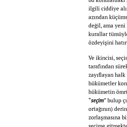
ilgili ciddiye a
azından küçüms
değil, ama yeni
kurallar tümüyle
özdeyişini hatırl
Ve ikincisi, seç
tarafından süre
zayıflayan halk
hükümetler konu
hükümetin ömrü
“
seçim
” bulup ç
ortağının) deri
zorlaşmasına b
seçime gitmekte