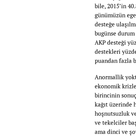
bile, 2015’in 4
günümüzün egeme
desteğe ulaşılm
bugünse durum t
AKP desteği yüz
destekleri yüzd
puandan fazla bi
Anormallik yoktu
ekonomik krizle 
birincinin sonu
kağıt üzerinde 
hoşnutsuzluk ve
ve tekelciler b
ama dinci ve şo