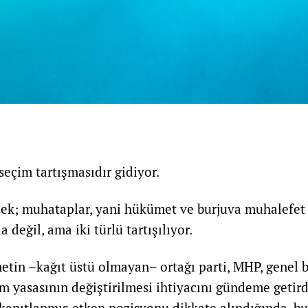
seçim tartışmasıdır gidiyor.
ek; muhataplar, yani hükümet ve burjuva muhalefet i
a değil, ama iki türlü tartışılıyor.
metin –kağıt üstü olmayan– ortağı parti, MHP, genel 
im yasasının değiştirilmesi ihtiyacını gündeme getird
kanıtlanmış etken pozisyonu dikkate alındığında, bu