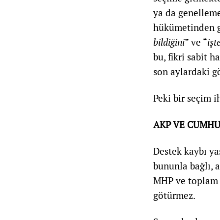
ya da genelleme
hükümetinden gö
bildiğini
” ve “
işt
bu, fikri sabit 
son aylardaki g
Peki bir seçim 
AKP VE CUMHU
Destek kaybı ya
bununla bağlı, 
MHP ve toplam 
götürmez.