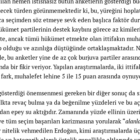
ılan hemen istisnasız bütün anketlerin gösterdiği bu
cek türden görünmemektedir ki, bu, yüreğini hoplat
a seçimden söz etmeye sevk eden başlıca faktör du
ükümet partilerinin destek kaybını görece az kimiler
te, ancak tümü hükümet etmekte olan ittifakın muh
p olduğu ve azınlığa düştüğünde ortaklaşmaktadır. N
le, bu anketler yine de az çok burjuva partiler arasın
a bir fikir veriyor. Yapılan araştırmalarda, iki ittif
 fark, muhalefet lehine 5 ile 15 puan arasında oynuy
gösterdiği önemsenmesi gereken bir diğer sonuç da s
alkta revaç bulma ya da beğenilme yüzdeleri ve bu a
ndan epey su aktığıdır. Zamanında yüzde ellinin üzer
e tüm seçim başarıları karizmasına yorularak “
alanl
bir nitelik vehmedilen Erdoğan, kimi araştırmalarda 
ve kategorik olarak üstelik genellikle altlarında ye