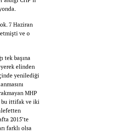
syonda.
ok. 7 Haziran
etmişti ve o
ı tek başına
eyerek elinden
çinde yenilediği
rlanmasını
 bırakmayan MHP
bu ittifak ve iki
alefetten
afta 2015’te
ı farklı olsa