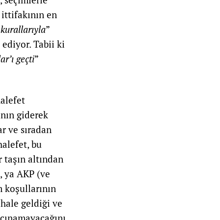
ittifakının en
kurallarıyla
”
ediyor. Tabii ki
ar’ı geçti
”
halefet
ının giderek
ar ve sıradan
alefet, bu
 taşın altından
e, ya AKP (ve
m koşullarının
 hale geldiği ve
açınamayacağını