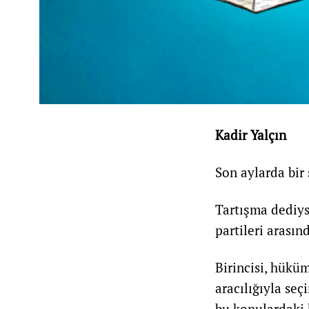
Kadir Yalçın
Son aylarda bir 
Tartışma dediys
partileri arasınd
Birincisi, hükü
aracılığıyla seç
bu konulardaki 