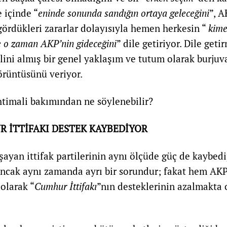
 içinde “
eninde sonunda sandığın ortaya geleceğini
”, 
rdükleri zararlar dolayısıyla hemen herkesin “
kime
e o zaman AKP’nin gideceğini
” dile getiriyor. Dile get
halini almış bir genel yaklaşım ve tutum olarak burju
örüntüsünü veriyor.
ihtimali bakımından ne söylenebilir?
R İTTİFAKI DESTEK KAYBEDİYOR
şayan ittifak partilerinin aynı ölçüde güç de kaybed
ancak aynı zamanda ayrı bir sorundur; fakat hem AK
olarak “
Cumhur İttifakı
”nın desteklerinin azalmakta 