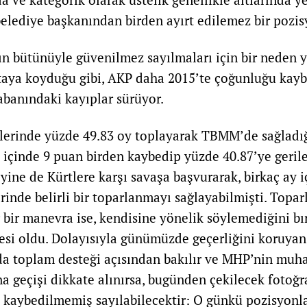
belediye başkanından birden ayırt edilemez bir pozi
ın bütünüyle güvenilmez sayılmaları için bir neden y
taya koyduğu gibi, AKP daha 2015’te çoğunluğu kayb
banındaki kayıplar sürüyor.
erinde yüzde 49.83 oy toplayarak TBMM’de sağladığ
l içinde 9 puan birden kaybedip yüzde 40.87’ye geril
yine de Kürtlere karşı savaşa başvurarak, birkaç ay i
rinde belirli bir toparlanmayı sağlayabilmişti. Topa
er bir manevra ise, kendisine yönelik söylemediğini
mesi oldu. Dolayısıyla günümüzde geçerliğini koruyan 
ada toplam desteği açısından bakılır ve MHP’nin muh
 geçişi dikkate alınırsa, bugünden çekilecek fotoğr
kaybedilmemiş sayılabilecektir: O günkü pozisyonlar