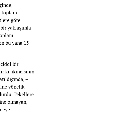
ğinde,
r toplam
tlere göre
bir yaklaşımla
toplam
ten bu yana 15
ciddi bir
r ki, ikincisinin
atıldığında, –
sine yönelik
lurdu. Tekellere
tüne olmayan,
emeye