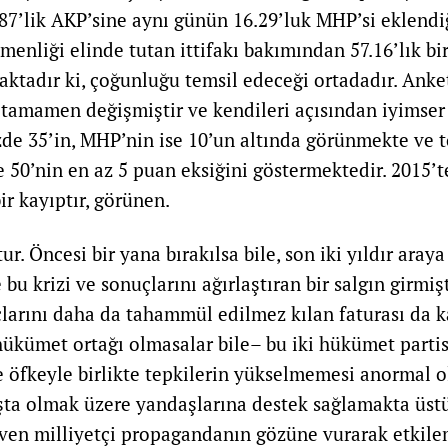
0.87’lik AKP’sine aynı günün 16.29’luk MHP’si eklendi
nliği elinde tutan ittifakı bakımından 57.16’lık bi
aktadır ki, çoğunluğu temsil edeceği ortadadır. Anke
amamen değişmiştir ve kendileri açısından iyimser 
de 35’in, MHP’nin ise 10’un altında görünmekte ve 
e 50’nin en az 5 puan eksiğini göstermektedir. 2015’
r kayıptır, görünen.
r. Öncesi bir yana bırakılsa bile, son iki yıldır araya 
bu krizi ve sonuçlarını ağırlaştıran bir salgın girmişti
çlarını daha da tahammül edilmez kılan faturası da k
hükümet ortağı olmasalar bile– bu iki hükümet parti
 öfkeyle birlikte tepkilerin yükselmemesi anormal o
aşta olmak üzere yandaşlarına destek sağlamakta üs
ven milliyetçi propagandanın gözüne vurarak etkil