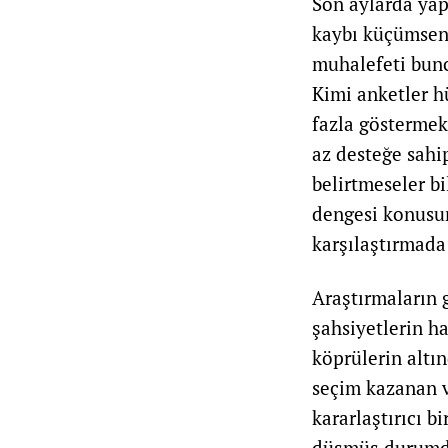
Son aylarda yap
kaybı küçümsene
muhalefeti bunc
Kimi anketler h
fazla göstermek
az desteğe sahi
belirtmeseler bi
dengesi konusund
karşılaştırmada
Araştırmaların 
şahsiyetlerin h
köprülerin altı
seçim kazanan v
kararlaştırıcı 
düşmüş durumda 