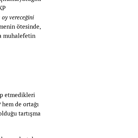
AKP
 oy vereceğini
irmenin ötesinde,
va muhalefetin
ip etmedikleri
P hem de ortağı
olduğu tartışma