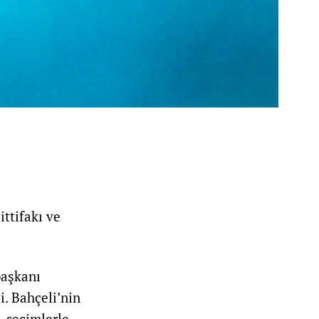
ttifakı ve
başkanı
i. Bahçeli’nin
, seçimlerle