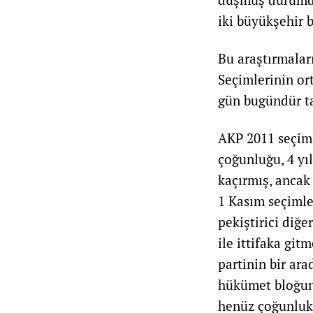
iki büyükşehir 
Bu araştırmalar
Seçimlerinin or
gün bugündür ta
AKP 2011 seçiml
çoğunluğu, 4 yı
kaçırmış, ancak 
1 Kasım seçimle
pekiştirici diğ
ile ittifaka git
partinin bir ar
hükümet bloğuna
henüz çoğunluk 