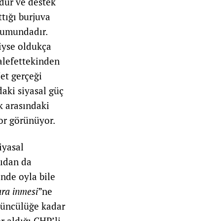
dur ve destek
tığı burjuva
rumundadır.
iyse oldukça
alefettekinden
et gerçeği
daki siyasal güç
ak arasındaki
or görünüyor.
iyasal
çıdan da
inde oyla bile
ara inmesi
”ne
üçüncülüğe kadar
r aldığı CHP’li