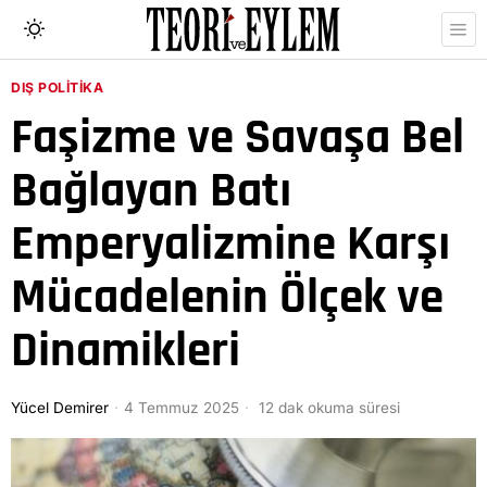
DIŞ POLITIKA
Faşizme ve Savaşa Bel
Bağlayan Batı
Emperyalizmine Karşı
Mücadelenin Ölçek ve
Dinamikleri
Yücel Demirer
4 Temmuz 2025
12 dak okuma süresi