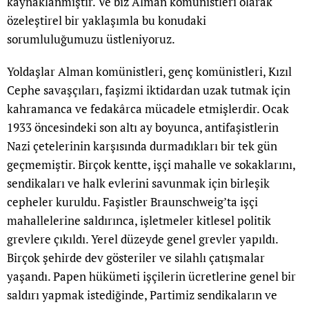
kaynaklanmıştır. Ve biz Alman komünistleri olarak
özeleştirel bir yaklaşımla bu konudaki
sorumluluğumuzu üstleniyoruz.
Yoldaşlar Alman komünistleri, genç komünistleri, Kızıl
Cephe savaşçıları, faşizmi iktidardan uzak tutmak için
kahramanca ve fedakârca mücadele etmişlerdir. Ocak
1933 öncesindeki son altı ay boyunca, antifaşistlerin
Nazi çetelerinin karşısında durmadıkları bir tek gün
geçmemiştir. Birçok kentte, işçi mahalle ve sokaklarını,
sendikaları ve halk evlerini savunmak için birleşik
cepheler kuruldu. Faşistler Braunschweig’ta işçi
mahallelerine saldırınca, işletmeler kitlesel politik
grevlere çıkıldı. Yerel düzeyde genel grevler yapıldı.
Birçok şehirde dev gösteriler ve silahlı çatışmalar
yaşandı. Papen hükümeti işçilerin ücretlerine genel bir
saldırı yapmak istediğinde, Partimiz sendikaların ve