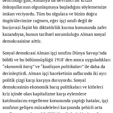
belirtildiği gibi, Almanya’da devrimci bir krizin
önkoşullarının olgunlaşmaya başladığını söylememize
imkan veriyordu. Tüm bu olgulara ve bizim doğru
öngörülerimize rağmen, eğer işçi sınıfı değil de
burjuvazi faşist bir diktatörlük kurma konusunda zafer
kazandıysa, bunun tarihsel sorumluluğu Alman sosyal
demokrasisine aittir.
Sosyal demokrasi Alman işçi sınıfını Dünya Savaşı’nda
böldü ve bu bölünmüşlüğü 1918’ den sonra uyguladıkları
“
ekonomik barış
” ve “
koalisyon politikaları
” ile daha da
derinleştirdi. Alman işçi hareketinin saflarında iki ayrı
politik çizgi karşı karşıya duruyordu. Sosyal
demokrasinin ekonomik barış politikaları ve kitleleri
kriz içinde olan kapitalizme karşı eylemlere
katılmalarını engelleme konusunda yaptığı hatalar, işçi
sınıfının gelişen mücadeleleri karşısında şehirli orta