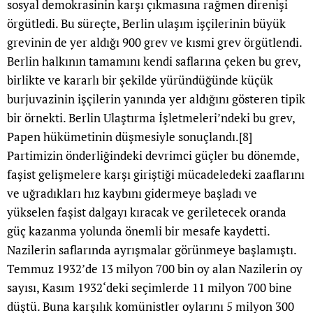
sosyal demokrasinin karşı çıkmasına rağmen direnişi
örgütledi. Bu süreçte, Berlin ulaşım işçilerinin büyük
grevinin de yer aldığı 900 grev ve kısmi grev örgütlendi.
Berlin halkının tamamını kendi saflarına çeken bu grev,
birlikte ve kararlı bir şekilde yüründüğünde küçük
burjuvazinin işçilerin yanında yer aldığını gösteren tipik
bir örnekti. Berlin Ulaştırma İşletmeleri’ndeki bu grev,
Papen hükümetinin düşmesiyle sonuçlandı.
[8]
Partimizin önderliğindeki devrimci güçler bu dönemde,
faşist gelişmelere karşı giriştiği mücadeledeki zaaflarını
ve uğradıkları hız kaybını gidermeye başladı ve
yükselen faşist dalgayı kıracak ve geriletecek oranda
güç kazanma yolunda önemli bir mesafe kaydetti.
Nazilerin saflarında ayrışmalar görünmeye başlamıştı.
Temmuz 1932’de 13 milyon 700 bin oy alan Nazilerin oy
sayısı, Kasım 1932‘deki seçimlerde 11 milyon 700 bine
düştü. Buna karşılık komünistler oylarını 5 milyon 300