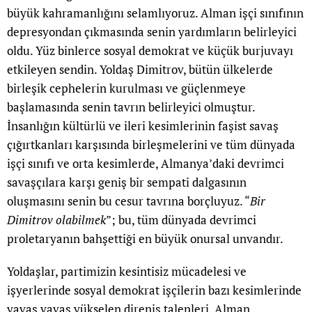
büyük kahramanlığını selamlıyoruz. Alman işçi sınıfının
depresyondan çıkmasında senin yardımların belirleyici
oldu. Yüz binlerce sosyal demokrat ve küçük burjuvayı
etkileyen sendin. Yoldaş Dimitrov, bütün ülkelerde
birleşik cephelerin kurulması ve güçlenmeye
başlamasında senin tavrın belirleyici olmuştur.
İnsanlığın kültürlü ve ileri kesimlerinin faşist savaş
çığırtkanları karşısında birleşmelerini ve tüm dünyada
işçi sınıfı ve orta kesimlerde, Almanya’daki devrimci
savaşçılara karşı geniş bir sempati dalgasının
oluşmasını senin bu cesur tavrına borçluyuz. “
Bir
Dimitrov olabilmek
”; bu, tüm dünyada devrimci
proletaryanın bahşettiği en büyük onursal unvandır.
Yoldaşlar, partimizin kesintisiz mücadelesi ve
işyerlerinde sosyal demokrat işçilerin bazı kesimlerinde
yavaş yavaş yükselen direniş talepleri, Alman