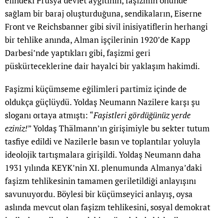
elindeki Prusya devlet aygıtının, faşizmin önünde
sağlam bir baraj oluşturduğuna, sendikaların, Eiserne
Front ve Reichsbanner gibi sivil inisiyatiflerin herhangi
bir tehlike anında, Alman işçilerinin 1920’de Kapp
Darbesi’nde yaptıkları gibi, faşizmi geri
püskürteceklerine dair hayalci bir yaklaşım hakimdi.
Faşizmi küçümseme eğilimleri partimiz içinde de
oldukça güçlüydü. Yoldaş Neumann Nazilere karşı şu
sloganı ortaya atmıştı: “
Faşistleri gördüğünüz yerde
eziniz!
” Yoldaş Thälmann’ın girişimiyle bu sekter tutum
tasfiye edildi ve Nazilerle basın ve toplantılar yoluyla
ideolojik tartışmalara girişildi. Yoldaş Neumann daha
1931 yılında KEYK’nin XI. plenumunda Almanya’daki
faşizm tehlikesinin tamamen geriletildiği anlayışını
savunuyordu. Böylesi bir küçümseyici anlayış, oysa
aslında mevcut olan faşizm tehlikesini, sosyal demokrat