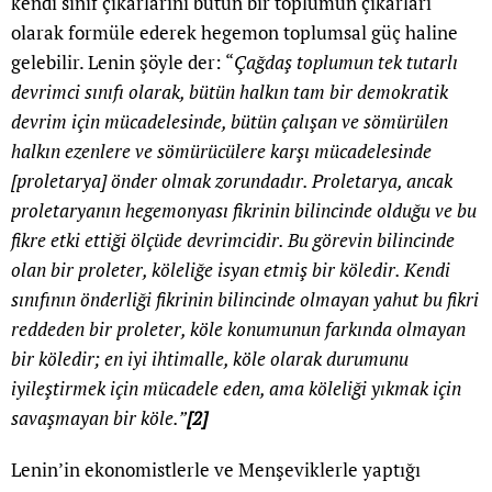
kendi sınıf çıkarlarını bütün bir toplumun çıkarları
olarak formüle ederek hegemon toplumsal güç haline
gelebilir. Lenin şöyle der: “
Çağdaş toplumun tek tutarlı
devrimci sınıfı olarak, bütün halkın tam bir demokratik
devrim için mücadelesinde, bütün çalışan ve sömürülen
halkın ezenlere ve sömürücülere karşı mücadelesinde
[proletarya] önder olmak zorundadır. Proletarya, ancak
proletaryanın hegemonyası fikrinin bilincinde olduğu ve bu
fikre etki ettiği ölçüde devrimcidir. Bu görevin bilincinde
olan bir proleter, köleliğe isyan etmiş bir köledir. Kendi
sınıfının önderliği fikrinin bilincinde olmayan yahut bu fikri
reddeden bir proleter, köle konumunun farkında olmayan
bir köledir; en iyi ihtimalle, köle olarak durumunu
iyileştirmek için mücadele eden, ama köleliği yıkmak için
savaşmayan bir köle.”
[2]
Lenin’in ekonomistlerle ve Menşeviklerle yaptığı