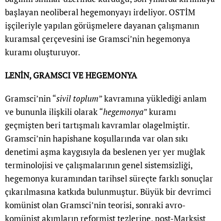
başlayan neoliberal hegemonyayı irdeliyor. OSTİM
işçileriyle yapılan görüşmelere dayanan çalışmanın
kuramsal çerçevesini ise Gramsci’nin hegemonya
kuramı oluşturuyor.
LENİN, GRAMSCI VE HEGEMONYA
Gramsci’nin “
sivil toplum
” kavramına yüklediği anlam
ve bununla ilişkili olarak “
hegemonya
” kuramı
geçmişten beri tartışmalı kavramlar olagelmiştir.
Gramsci’nin hapishane koşullarında var olan sıkı
denetimi aşma kaygısıyla da beslenen yer yer muğlak
terminolojisi ve çalışmalarının genel sistemsizliği,
hegemonya kuramından tarihsel süreçte farklı sonuçlar
çıkarılmasına katkıda bulunmuştur. Büyük bir devrimci
komünist olan Gramsci’nin teorisi, sonraki avro-
komünist akımların reformist tezlerine, post-Marksist