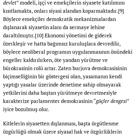
devlet
” modeli, işçi ve emekçilerin siyasete katılımını
kısıtlamakta, onları siyasi alandan koparmaktadır.
[9]
Böylece emekçiler demokratik mekanizmalardan
dışlanarak siyasetin alanı da sermaye lehine
daraltılmıştır.
[10]
Ekonomi yönetimi de giderek
özerkleşir ve hatta bağımsız kuruluşlara devredilir,
böylece neoliberal programın uygulanmasının önündeki
engeller kaldırılırken, öte yandan yürütme ve
bürokrasinin rolü artar. Zaten burjuva demokrasisinin
biçimselliğinin bir göstergesi olan, yasamanın kendi
yaptığı yasalar üzerinde denetime sahip olmayarak
yetkilerini daha baştan yürütmeye devretmesiyle
karakterize parlamenter demokrasinin “
güçler dengesi
”
iyice bozulmuş olur.
Kitlelerin siyasetten dışlanması, başta örgütlenme
özgürlüğü olmak üzere siyasal hak ve özgürlüklerin