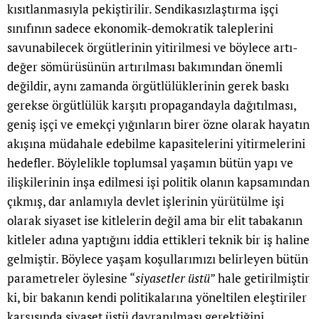
kısıtlanmasıyla pekiştirilir. Sendikasızlaştırma işçi
sınıfının sadece ekonomik-demokratik taleplerini
savunabilecek örgütlerinin yitirilmesi ve böylece artı-
değer sömürüsünün artırılması bakımından önemli
değildir, aynı zamanda örgütlülüklerinin gerek baskı
gerekse örgütlülük karşıtı propagandayla dağıtılması,
geniş işçi ve emekçi yığınların birer özne olarak hayatın
akışına müdahale edebilme kapasitelerini yitirmelerini
hedefler. Böylelikle toplumsal yaşamın bütün yapı ve
ilişkilerinin inşa edilmesi işi politik olanın kapsamından
çıkmış, dar anlamıyla devlet işlerinin yürütülme işi
olarak siyaset ise kitlelerin değil ama bir elit tabakanın
kitleler adına yaptığını iddia ettikleri teknik bir iş haline
gelmiştir. Böylece yaşam koşullarımızı belirleyen bütün
parametreler öylesine “
siyasetler üstü
” hale getirilmiştir
ki, bir bakanın kendi politikalarına yöneltilen eleştiriler
karşısında siyaset üstü davranılması gerektiğini