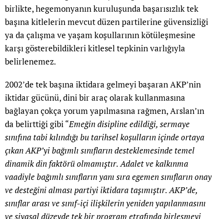
birlikte, hegemonyanın kuruluşunda başarısızlık tek
başına kitlelerin mevcut düzen partilerine güvensizliği
ya da çalışma ve yaşam koşullarının kötüleşmesine
karşı gösterebildikleri kitlesel tepkinin varlığıyla
belirlenemez.
2002’de tek başına iktidara gelmeyi başaran AKP’nin
iktidar gücünü, dini bir araç olarak kullanmasına
bağlayan çokça yorum yapılmasına rağmen, Arslan’ın
da belirttiği gibi “
Emeğin disipline edildiği, sermaye
sınıfına tabi kılındığı bu tarihsel koşulların içinde ortaya
çıkan AKP’yi bağımlı sınıfların desteklemesinde temel
dinamik din faktörü olmamıştır. Adalet ve kalkınma
vaadiyle bağımlı sınıfların yanı sıra egemen sınıfların onay
ve desteğini alması partiyi iktidara taşımıştır. AKP’de,
sınıflar arası ve sınıf-içi ilişkilerin yeniden yapılanmasını
ve siyasal düzeyde tek bir program etrafında birleşmeyi