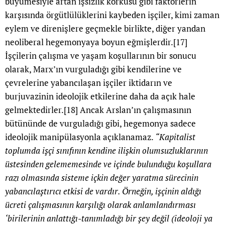
büyümesiyle artan işsizlik korkusu gibi faktörlerin
karşısında örgütlülüklerini kaybeden işçiler, kimi zaman
eylem ve direnişlere geçmekle birlikte, diğer yandan
neoliberal hegemonyaya boyun eğmişlerdir.
[17]
İşçilerin çalışma ve yaşam koşullarının bir sonucu
olarak, Marx’ın vurguladığı gibi kendilerine ve
çevrelerine yabancılaşan işçiler iktidarın ve
burjuvazinin ideolojik etkilerine daha da açık hale
gelmektedirler.
[18]
Ancak Arslan’ın çalışmasının
bütününde de vurguladığı gibi, hegemonya sadece
ideolojik manipülasyonla açıklanamaz.
“Kapitalist
toplumda işçi sınıfının kendine ilişkin olumsuzluklarının
üstesinden gelememesinde ve içinde bulunduğu koşullara
razı olmasında sisteme içkin değer yaratma sürecinin
yabancılaştırıcı etkisi de vardır. Örneğin, işçinin aldığı
ücreti çalışmasının karşılığı olarak anlamlandırması
‘birilerinin anlattığı-tanımladığı bir şey değil (ideoloji ya