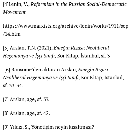
[4]
Lenin, V.,
Reformism in the Russian Social-Democratic
Movement
https://www.marxists.org/archive/lenin/works/1911/sep
/14.htm
[5]
Arslan, T.N. (2021),
Emeğin Rızası: Neoliberal
Hegemonya ve İşçi Sınıfı,
Kor Kitap, İstanbul, sf. 3
.[6] Ransome’den aktaran Arslan,
Emeğin Rızası:
Neoliberal Hegemonya ve İşçi Sınıfı,
Kor Kitap, İstanbul,
sf. 33-34.
[7]
Arslan, age, sf. 37.
[8]
Arslan, age, sf. 42.
[9]
Yıldız, S., Yönetişim neyin kısaltması?