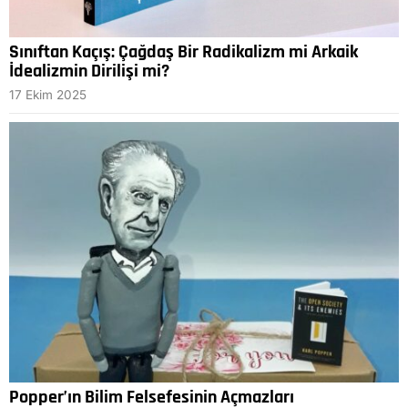
Sınıftan Kaçış: Çağdaş Bir Radikalizm mi Arkaik
İdealizmin Dirilişi mi?
17 Ekim 2025
Popper’ın Bilim Felsefesinin Açmazları