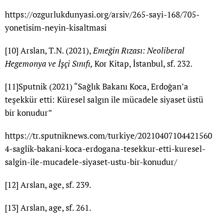
https://ozgurlukdunyasi.org/arsiv/265-sayi-168/705-
yonetisim-neyin-kisaltmasi
[10]
Arslan, T.N. (2021),
Emeğin Rızası: Neoliberal
Hegemonya ve İşçi Sınıfı,
Kor Kitap, İstanbul, sf. 232.
[11]
Sputnik (2021) “Sağlık Bakanı Koca, Erdoğan’a
teşekkür etti: Küresel salgın ile mücadele siyaset üstü
bir konudur”
https://tr.sputniknews.com/turkiye/20210407104421560
4-saglik-bakani-koca-erdogana-tesekkur-etti-kuresel-
salgin-ile-mucadele-siyaset-ustu-bir-konudur/
[12]
Arslan, age, sf. 239.
[13]
Arslan, age, sf. 261.