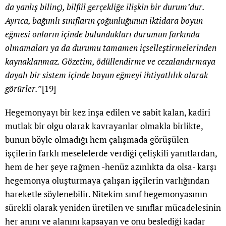
da yanlış bilinç), bilfiil gerçekliğe ilişkin bir durum’dur.
Ayrıca, bağımlı sınıfların çoğunluğunun iktidara boyun
eğmesi onların içinde bulundukları durumun farkında
olmamaları ya da durumu tamamen içselleştirmelerinden
kaynaklanmaz. Gözetim, ödüllendirme ve cezalandırmaya
dayalı bir sistem içinde boyun eğmeyi ihtiyatlılık olarak
görürler.
”
[19]
Hegemonyayı bir kez inşa edilen ve sabit kalan, kadiri
mutlak bir olgu olarak kavrayanlar olmakla birlikte,
bunun böyle olmadığı hem çalışmada görüşülen
işçilerin farklı meselelerde verdiği çelişkili yanıtlardan,
hem de her şeye rağmen -henüz azınlıkta da olsa- karşı
hegemonya oluşturmaya çalışan işçilerin varlığından
hareketle söylenebilir. Nitekim sınıf hegemonyasının
sürekli olarak yeniden üretilen ve sınıflar mücadelesinin
her anını ve alanını kapsayan ve onu beslediği kadar