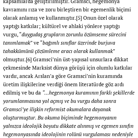
kapsamlarda geliştirilmiştir. Gramsci, hegemonya
kavramını rıza ve zoru birleştiren bir egemenlik biçimi
olarak anlamış ve kullanmıştır.
[5]
Onun özel olarak
yaptığı katkılar; kültürel ve ahlaki yönlere yaptığı
vurgu, “
duygudaş grupların zorunlu özümseme sürecini
tanımlamak
” ve “
bağımlı sınıflar üzerinde burjuva
tahakkümünü çözümleme aracı olarak kullanmak
”
olmuştur.
[6]
Gramsci’nin üst-yapısal unsurlara dikkat
çekmesinde Marksist dünya görüşü için olumlu katkılar
vardır, ancak Arslan’a göre Gramsci’nin kuramında
üretim ilişkilerine verdiği önem literatürde göz ardı
edilmiş ve bu da
“…hegemonya kuramının farklı şekillerde
yorumlanmasına yol açmış ve bu vurgu daha sonra
Gramsci’ye ilişkin reformist okumalara dayanak
oluşturmuştur. Bu okuma biçiminde hegemonyanın
yalnızca ideolojik boyutu dikkate alınmış ve egemen sınıfın
hegemonyasında ideolojinin rolünü vurgulaması nedeniyle