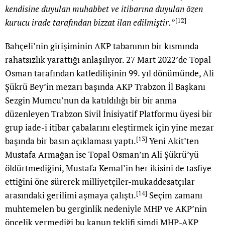
kendisine duyulan muhabbet ve itibarına duyulan özen
[12]
kurucu irade tarafından bizzat ilan edilmiştir.
”
Bahçeli’nin girişiminin AKP tabanının bir kısmında
rahatsızlık yarattığı anlaşılıyor. 27 Mart 2022’de Topal
Osman tarafından katledilişinin 99. yıl dönümünde, Ali
Şükrü Bey’in mezarı başında AKP Trabzon İl Başkanı
Sezgin Mumcu’nun da katıldılığı bir bir anma
düzenleyen Trabzon Sivil İnisiyatif Platformu üyesi bir
grup iade-i itibar çabalarını eleştirmek için yine mezar
[13]
başında bir basın açıklaması yaptı.
Yeni Akit’ten
Mustafa Armağan ise Topal Osman’ın Ali Şükrü’yü
öldürtmediğini, Mustafa Kemal’in her ikisini de tasfiye
ettiğini öne sürerek milliyetçiler-mukaddesatçılar
[14]
arasındaki gerilimi aşmaya çalıştı.
Seçim zamanı
muhtemelen bu gerginlik nedeniyle MHP ve AKP’nin
öncelik vermediği bu kanun teklifi şimdi MHP-AKP