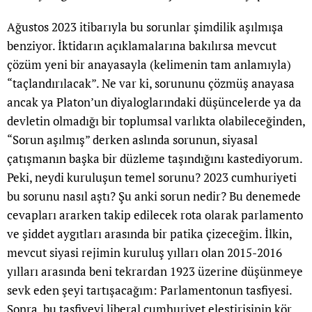
Ağustos 2023 itibarıyla bu sorunlar şimdilik aşılmışa
benziyor. İktidarın açıklamalarına bakılırsa mevcut
çözüm yeni bir anayasayla (kelimenin tam anlamıyla)
“taçlandırılacak”. Ne var ki, sorununu çözmüş anayasa
ancak ya Platon’un diyaloglarındaki düşüncelerde ya da
devletin olmadığı bir toplumsal varlıkta olabileceğinden,
“Sorun aşılmış” derken aslında sorunun, siyasal
çatışmanın başka bir düzleme taşındığını kastediyorum.
Peki, neydi kuruluşun temel sorunu? 2023 cumhuriyeti
bu sorunu nasıl aştı? Şu anki sorun nedir? Bu denemede
cevapları ararken takip edilecek rota olarak parlamento
ve şiddet aygıtları arasında bir patika çizeceğim. İlkin,
mevcut siyasi rejimin kuruluş yılları olan 2015-2016
yılları arasında beni tekrardan 1923 üzerine düşünmeye
sevk eden şeyi tartışacağım: Parlamentonun tasfiyesi.
Sonra, bu tasfiyeyi liberal cumhuriyet eleştirisinin kör