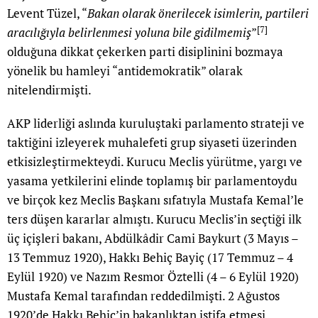
Levent Tüzel, “
Bakan olarak önerilecek isimlerin, partileri
[7]
aracılığıyla belirlenmesi yoluna bile gidilmemiş
”
olduğuna dikkat çekerken parti disiplinini bozmaya
yönelik bu hamleyi “antidemokratik” olarak
nitelendirmişti.
AKP liderliği aslında kuruluştaki parlamento strateji ve
taktiğini izleyerek muhalefeti grup siyaseti üzerinden
etkisizleştirmekteydi. Kurucu Meclis yürütme, yargı ve
yasama yetkilerini elinde toplamış bir parlamentoydu
ve birçok kez Meclis Başkanı sıfatıyla Mustafa Kemal’le
ters düşen kararlar almıştı. Kurucu Meclis’in seçtiği ilk
üç içişleri bakanı, Abdülkâdir Cami Baykurt (3 Mayıs –
13 Temmuz 1920), Hakkı Behiç Bayiç (17 Temmuz – 4
Eylül 1920) ve Nazım Resmor Öztelli (4 – 6 Eylül 1920)
Mustafa Kemal tarafından reddedilmişti. 2 Ağustos
1920’de Hakkı Behiç’in bakanlıktan istifa etmesi