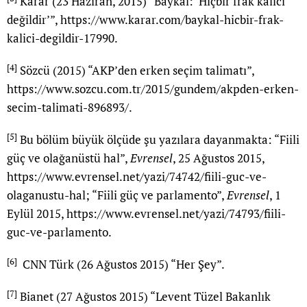
Karar (23 Haziran, 2015) “Baykal: ‘Hiçbir frak kalıcı
değildir’”,
https://www.karar.com/baykal-hicbir-frak-
kalici-degildir-17990
.
[4]
Sözcü (2015) “AKP’den erken seçim talimatı”,
https://www.sozcu.com.tr/2015/gundem/akpden-erken-
secim-talimati-896893/
.
[5]
Bu bölüm büyük ölçüde şu yazılara dayanmakta: “Fiili
güç ve olağanüstü hal”,
Evrensel
, 25 Ağustos 2015,
https://www.evrensel.net/yazi/74742/fiili-guc-ve-
olaganustu-hal
; “Fiili güç ve parlamento”,
Evrensel
, 1
Eylül 2015,
https://www.evrensel.net/yazi/74793/fiili-
guc-ve-parlamento
.
[6]
CNN Türk (26 Ağustos 2015) “Her Şey”.
[7]
Bianet (27 Ağustos 2015) “Levent Tüzel Bakanlık