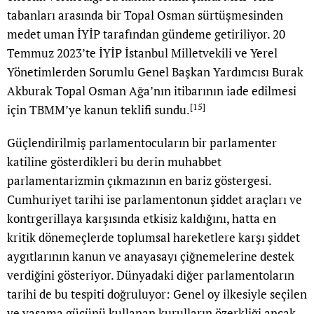
tabanları arasında bir Topal Osman sürtüşmesinden
medet uman İYİP tarafından gündeme getiriliyor. 20
Temmuz 2023’te İYİP İstanbul Milletvekili ve Yerel
Yönetimlerden Sorumlu Genel Başkan Yardımcısı Burak
Akburak Topal Osman Ağa’nın itibarının iade edilmesi
[15]
için TBMM’ye kanun teklifi sundu.
Güçlendirilmiş parlamentocuların bir parlamenter
katiline gösterdikleri bu derin muhabbet
parlamentarizmin çıkmazının en bariz göstergesi.
Cumhuriyet tarihi ise parlamentonun şiddet araçları ve
kontrgerillaya karşısında etkisiz kaldığını, hatta en
kritik dönemeçlerde toplumsal hareketlere karşı şiddet
aygıtlarının kanun ve anayasayı çiğnemelerine destek
verdiğini gösteriyor. Dünyadaki diğer parlamentoların
tarihi de bu tespiti doğruluyor: Genel oy ilkesiyle seçilen
ve yasama gücünü kullanan kurulların özerkliği ancak