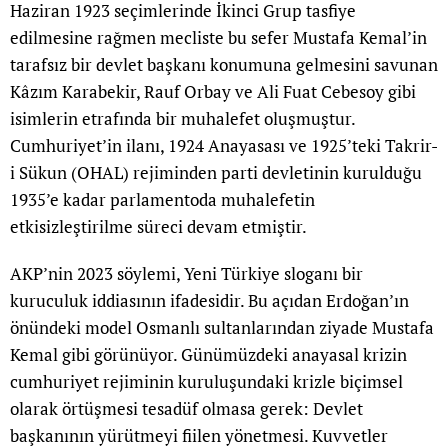
Haziran 1923 seçimlerinde İkinci Grup tasfiye
edilmesine rağmen mecliste bu sefer Mustafa Kemal’in
tarafsız bir devlet başkanı konumuna gelmesini savunan
Kâzım Karabekir, Rauf Orbay ve Ali Fuat Cebesoy gibi
isimlerin etrafında bir muhalefet oluşmuştur.
Cumhuriyet’in ilanı, 1924 Anayasası ve 1925’teki Takrir-
i Sükun (OHAL) rejiminden parti devletinin kurulduğu
1935’e kadar parlamentoda muhalefetin
etkisizleştirilme süreci devam etmiştir.
AKP’nin 2023 söylemi, Yeni Türkiye sloganı bir
kuruculuk iddiasının ifadesidir. Bu açıdan Erdoğan’ın
önündeki model Osmanlı sultanlarından ziyade Mustafa
Kemal gibi görünüyor. Günümüzdeki anayasal krizin
cumhuriyet rejiminin kuruluşundaki krizle biçimsel
olarak örtüşmesi tesadüf olmasa gerek: Devlet
başkanının yürütmeyi fiilen yönetmesi. Kuvvetler