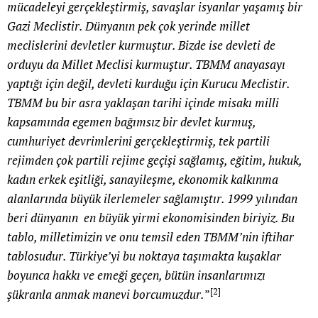
mücadeleyi gerçekleştirmiş, savaşlar isyanlar yaşamış bir
Gazi Meclistir. Dünyanın pek çok yerinde millet
meclislerini devletler kurmuştur. Bizde ise devleti de
orduyu da Millet Meclisi kurmuştur. TBMM anayasayı
yaptığı için değil, devleti kurduğu için Kurucu Meclistir.
TBMM bu bir asra yaklaşan tarihi içinde misakı milli
kapsamında egemen bağımsız bir devlet kurmuş,
cumhuriyet devrimlerini gerçekleştirmiş, tek partili
rejimden çok partili rejime geçişi sağlamış, eğitim, hukuk,
kadın erkek eşitliği, sanayileşme, ekonomik kalkınma
alanlarında büyük ilerlemeler sağlamıştır. 1999 yılından
beri dünyanın en büyük yirmi ekonomisinden biriyiz. Bu
tablo, milletimizin ve onu temsil eden TBMM’nin iftihar
tablosudur. Türkiye’yi bu noktaya taşımakta kuşaklar
boyunca hakkı ve emeği geçen, bütün insanlarımızı
[2]
şükranla anmak manevi borcumuzdur.
”