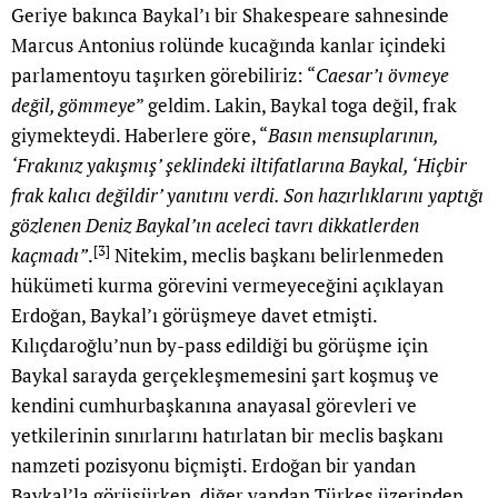
Geriye bakınca Baykal’ı bir Shakespeare sahnesinde
Marcus Antonius rolünde kucağında kanlar içindeki
parlamentoyu taşırken görebiliriz: “
Caesar’ı övmeye
değil, gömmeye
” geldim. Lakin, Baykal toga değil, frak
giymekteydi. Haberlere göre, “
Basın mensuplarının,
‘Frakınız yakışmış’ şeklindeki iltifatlarına Baykal, ‘Hiçbir
frak kalıcı değildir’ yanıtını verdi. Son hazırlıklarını yaptığı
gözlenen Deniz Baykal’ın aceleci tavrı dikkatlerden
[3]
kaçmadı”
.
Nitekim, meclis başkanı belirlenmeden
hükümeti kurma görevini vermeyeceğini açıklayan
Erdoğan, Baykal’ı görüşmeye davet etmişti.
Kılıçdaroğlu’nun by-pass edildiği bu görüşme için
Baykal sarayda gerçekleşmemesini şart koşmuş ve
kendini cumhurbaşkanına anayasal görevleri ve
yetkilerinin sınırlarını hatırlatan bir meclis başkanı
namzeti pozisyonu biçmişti. Erdoğan bir yandan
Baykal’la görüşürken, diğer yandan Türkeş üzerinden