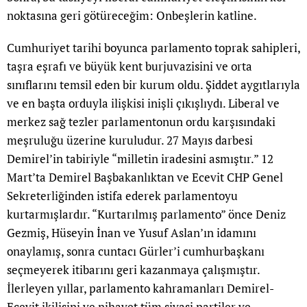
noktasına geri götüreceğim: Onbeşlerin katline.
Cumhuriyet tarihi boyunca parlamento toprak sahipleri,
taşra eşrafı ve büyük kent burjuvazisini ve orta
sınıflarını temsil eden bir kurum oldu. Şiddet aygıtlarıyla
ve en başta orduyla ilişkisi inişli çıkışlıydı. Liberal ve
merkez sağ tezler parlamentonun ordu karşısındaki
meşruluğu üzerine kuruludur. 27 Mayıs darbesi
Demirel’in tabiriyle “milletin iradesini asmıştır.” 12
Mart’ta Demirel Başbakanlıktan ve Ecevit CHP Genel
Sekreterliğinden istifa ederek parlamentoyu
kurtarmışlardır. “Kurtarılmış parlamento” önce Deniz
Gezmiş, Hüseyin İnan ve Yusuf Aslan’ın idamını
onaylamış, sonra cuntacı Gürler’i cumhurbaşkanı
seçmeyerek itibarını geri kazanmaya çalışmıştır.
İlerleyen yıllar, parlamento kahramanları Demirel-
Ecevit ikilisini ve nihayet tüm siyasi partiler ve