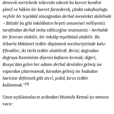
denecek mertebede tekevvün edecek bu kuvvet kendini
şâmil ve hâkim bir kuvvet farzederek, çünkü vukufsuzluğu
veçhile bir teşekkül olacağından derhal memleket dahilinde
– Bittabi bu gibi inkılâbatın heyeti umumiyei milliyemiz
tarafından derhal imha edileceğine mutmainiz – herhalde
bir feveran olabilir, bir inkılâp teşebbüsü olabilir. Bu
itibarla Hükümet tedbir düşünmek mecburiyetinde kalır.
Efendiler, iki türlü tedbir olabilirdi. Birisi; doğrudan
doğruya Komünizm diyenin kafasını kırmak; diğeri,
Rusya’dan gelen her adamı derhal denizden gelmiş ise
vapurdan çıkarmamak, karadan gelmiş ise hududun
haricine defetmek gibi zecrî, şedid, kırıcı tedbir
[9]
kullanmak.
”
Uzun açıklamaların ardından Mustafa Kemal şu sonuca
varır: