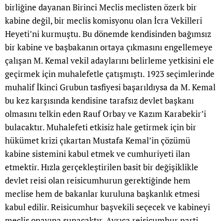
birliğine dayanan Birinci Meclis meclisten özerk bir
kabine değil, bir meclis komisyonu olan İcra Vekilleri
Heyeti’ni kurmuştu. Bu dönemde kendisinden bağımsız
bir kabine ve başbakanın ortaya çıkmasını engellemeye
çalışan M. Kemal vekil adaylarını belirleme yetkisini ele
geçirmek için muhalefetle çatışmıştı. 1923 seçimlerinde
muhalif İkinci Grubun tasfiyesi başarıldıysa da M. Kemal
bu kez karşısında kendisine tarafsız devlet başkanı
olmasını telkin eden Rauf Orbay ve Kazım Karabekir’i
bulacaktır. Muhalefeti etkisiz hale getirmek için bir
hükümet krizi çıkartan Mustafa Kemal’in çözümü
kabine sistemini kabul etmek ve cumhuriyeti ilan
etmektir. Hızla gerçekleştirilen basit bir değişiklikle
devlet reisi olan reisicumhurun gerektiğinde hem
meclise hem de bakanlar kuruluna başkanlık etmesi
kabul edilir. Reisicumhur başvekili seçecek ve kabineyi
meclis onayına sunacaktır. Ayrıca reisicumhur parti