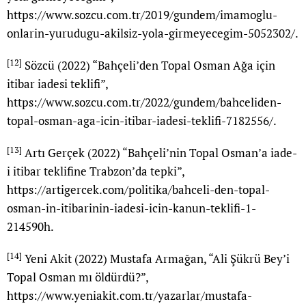
https://www.sozcu.com.tr/2019/gundem/imamoglu-
onlarin-yurudugu-akilsiz-yola-girmeyecegim-5052302/
.
[12]
Sözcü (2022) “Bahçeli’den Topal Osman Ağa için
itibar iadesi teklifi”,
https://www.sozcu.com.tr/2022/gundem/bahceliden-
topal-osman-aga-icin-itibar-iadesi-teklifi-7182556/
.
[13]
Artı Gerçek (2022) “Bahçeli’nin Topal Osman’a iade-
i itibar teklifine Trabzon’da tepki”,
https://artigercek.com/politika/bahceli-den-topal-
osman-in-itibarinin-iadesi-icin-kanun-teklifi-1-
214590h
.
[14]
Yeni Akit (2022) Mustafa Armağan, “Ali Şükrü Bey’i
Topal Osman mı öldürdü?”,
https://www.yeniakit.com.tr/yazarlar/mustafa-