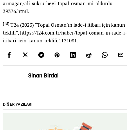
armagan/ali-sukru-beyi-topal-osman-mi-oldurdu-
39376.html
.
[15]
T24 (2023) “Topal Osman’ın iade-i itibarı için kanun
teklifi”,
https://t24.com.tr/haber/topal-osman-in-iade-i-
itibari-icin-kanun-teklifi,1121081
.
Sinan Birdal
DIĞER YAZILARI