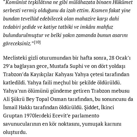
“
Komünist teşkilâtına ne gibi mülâhazata binaen Hükümet
serbesti vermiş olduğunu da izah ettim. Kısmen fakat yine
bundan tevellüd edebilecek olan mahazire karşı dahi
tedabiri şedide ve katiye tatbiki ve imkânı mahfuz
bulundurulmuştur ve belki yakın zamanda bunun asarını
[10]
göreceksiniz.
”
Meclisteki gizli oturumundan bir hafta sonra, 28 Ocak’ı
29’a bağlayan gece, Mustafa Suphi ve on dört yoldaşı
Trabzon’da Kayıkçılar Kahyası Yahya çetesi tarafından
katledildi. Yahya faili meçhul bir şekilde öldürüldü.
Yahya’nın ölümünü gündeme getiren Trabzon mebusu
Ali Şükrü Bey Topal Osman tarafından, bu sonuncusu da
İsmail Hakkı tarafından öldürüldü. Şiddet, İkinci
Gruptan 1970lerdeki Ecevit’e parlamento
savunucularının en kör noktasını, yumuşak karnını
oluşturdu.