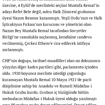
üzerine, 4 Eylül’de meclisteki seçimi Mustafa Kemal’in
adayı Refet Bele değil, solcu Halk Zümresi grubunun
üyesi Nazım Resmor kazanmıştı. Yeşil Ordu’nun ve Halk
İştirakiyun Fırkası’nın kurucusu ve yöneticisi olan
Nazım Bey Mustafa Kemal tarafından Sovyetler
Birliği’ne casuslukla suçlanmış, kendisine randevu
verilmemiş, Çerkez Ethem’e rica edilerek istifaya
zorlanmıştı.
CHP’nin doğuşu, tarihsel muadilleri olan on dokuzuncu
yüzyılın diğer kadro partileri gibi, parlamento içinden
oldu. 1920 boyunca mecliste istediği çoğunluğu
kuramayan Mustafa Kemal 10 Mayıs 1921’de parti
disiplinine sahip bir Anadolu ve Rumeli Müdafaa-i
Hukuk Grubu kurdu. Grubun iç tüzüğünde bütün
mebusların Müdafaa-i Hukuk üyesi olduğu yazılmıştı
ama 90 mebus gruba davet edilmemişti. Davet edilen