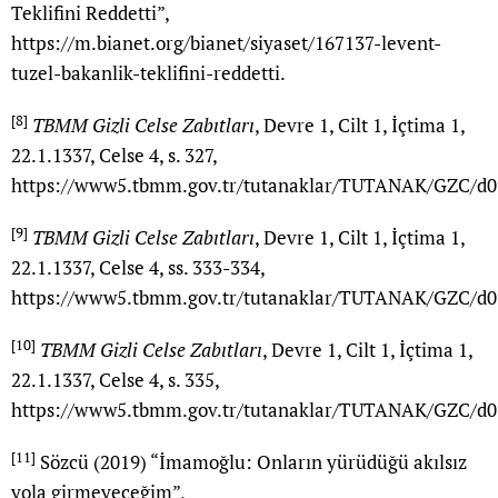
Teklifini Reddetti”,
https://m.bianet.org/bianet/siyaset/167137-levent-
tuzel-bakanlik-teklifini-reddetti
.
[8]
TBMM Gizli Celse Zabıtları
, Devre 1, Cilt 1, İçtima 1,
22.1.1337, Celse 4, s. 327,
https://www5.tbmm.gov.tr/tutanaklar/TUTANAK/GZC/d0
[9]
TBMM Gizli Celse Zabıtları
, Devre 1, Cilt 1, İçtima 1,
22.1.1337, Celse 4, ss. 333-334,
https://www5.tbmm.gov.tr/tutanaklar/TUTANAK/GZC/d0
[10]
TBMM Gizli Celse Zabıtları
, Devre 1, Cilt 1, İçtima 1,
22.1.1337, Celse 4, s. 335,
https://www5.tbmm.gov.tr/tutanaklar/TUTANAK/GZC/d0
[11]
Sözcü (2019) “İmamoğlu: Onların yürüdüğü akılsız
yola girmeyeceğim”,