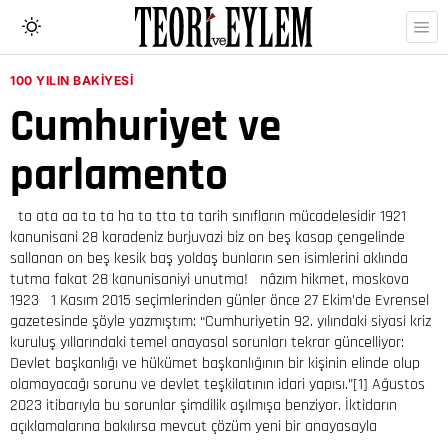
100 YILIN BAKIYESI
Cumhuriyet ve
parlamento
ta ata aa ta ta ha ta tta ta tarih sınıfların mücadelesidir 1921
kanunisani 28 karadeniz burjuvazi biz on beş kasap çengelinde
sallanan on beş kesik baş yoldaş bunların sen isimlerini aklında
tutma fakat 28 kanunisaniyi unutma! nâzım hikmet, moskova
1923 1 Kasım 2015 seçimlerinden günler önce 27 Ekim’de Evrensel
gazetesinde şöyle yazmıştım: “Cumhuriyetin 92. yılındaki siyasi kriz
kuruluş yıllarındaki temel anayasal sorunları tekrar güncelliyor:
Devlet başkanlığı ve hükümet başkanlığının bir kişinin elinde olup
olamayacağı sorunu ve devlet teşkilatının idari yapısı.”[1] Ağustos
2023 itibarıyla bu sorunlar şimdilik aşılmışa benziyor. İktidarın
açıklamalarına bakılırsa mevcut çözüm yeni bir anayasayla