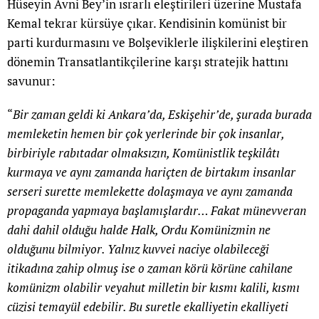
Hüseyin Avni Bey’in ısrarlı eleştirileri üzerine Mustafa
Kemal tekrar kürsüye çıkar. Kendisinin komünist bir
parti kurdurmasını ve Bolşeviklerle ilişkilerini eleştiren
dönemin Transatlantikçilerine karşı stratejik hattını
savunur:
“
Bir zaman geldi ki Ankara’da, Eskişehir’de, şurada burada
memleketin hemen bir çok yerlerinde bir çok insanlar,
birbiriyle rabıtadar olmaksızın, Komünistlik teşkilâtı
kurmaya ve aynı zamanda hariçten de birtakım insanlar
serseri surette memlekette dolaşmaya ve aynı zamanda
propaganda yapmaya başlamışlardır… Fakat münevveran
dahi dahil olduğu halde Halk, Ordu Komünizmin ne
olduğunu bilmiyor. Yalnız kuvvei naciye olabileceği
itikadına zahip olmuş ise o zaman körü körüne cahilane
komünizm olabilir veyahut milletin bir kısmı kalili, kısmı
cüzisi temayül edebilir. Bu suretle ekalliyetin ekalliyeti