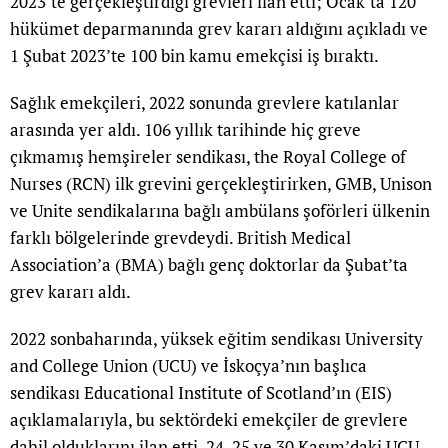
2023’te gerçekleştirdiği grevleri ilan etti; Ocak’ta 120
hükümet deparmanında grev kararı aldığını açıkladı ve
1 Şubat 2023’te 100 bin kamu emekçisi iş bıraktı.
Sağlık emekçileri, 2022 sonunda grevlere katılanlar
arasında yer aldı. 106 yıllık tarihinde hiç greve
çıkmamış hemşireler sendikası, the Royal College of
Nurses (RCN) ilk grevini gerçekleştirirken, GMB, Unison
ve Unite sendikalarına bağlı ambülans şoförleri ülkenin
farklı bölgelerinde grevdeydi. British Medical
Association’a (BMA) bağlı genç doktorlar da Şubat’ta
grev kararı aldı.
2022 sonbaharında, yüksek eğitim sendikası University
and College Union (UCU) ve İskoçya’nın başlıca
sendikası Educational Institute of Scotland’ın (EIS)
açıklamalarıyla, bu sektördeki emekçiler de grevlere
dahil olduklarını ilan etti. 24, 25 ve 30 Kasım’daki UCU