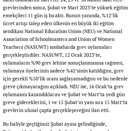
grevlerinden sonra, Şubat ve Mart 2023’te yüksek eğitim
emekçileri 11 gün iş bıraktı. Bunun yanında, %12’lik
ücret artışı talep eden ülkenin en büyük iki eğitim
sendikası National Education Union (NEU) ve National
Association of Schoolmasters and Union of Women
Teachers (NASUWT) sonbaharda grev oylamaları
gerçekleştirdiler. NASUWT, 12 Ocak 2023’te,
oylamaların %90 grev lehine sonuçlanmasına rağmen,
oylamaya üyelerinin sadece %42’sinin katıldığını, grev
için gerekli %50’lik oranı sağlayamadığını ve bu nedenle
greve çıkmayacağını açıkladı. NEU ise, 16 Ocak’ta grev
oylamasını kazandıklarını ve Şubat ve Mart’ta yedi gün
greve gideceklerini, 1 ve 15 Şubat’ın yanı sıra 15 Mart’ta
grevlerin ulusal çapta gerçekleşeceğini ilan etti.
Bu haliyle geçtiğimiz Şubat ayına gelindiğinde,