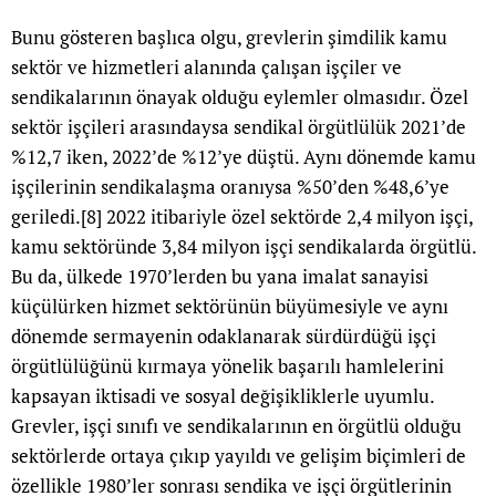
Bunu gösteren başlıca olgu, grevlerin şimdilik kamu
sektör ve hizmetleri alanında çalışan işçiler ve
sendikalarının önayak olduğu eylemler olmasıdır. Özel
sektör işçileri arasındaysa sendikal örgütlülük 2021’de
%12,7 iken, 2022’de %12’ye düştü. Aynı dönemde kamu
işçilerinin sendikalaşma oranıysa %50’den %48,6’ye
geriledi.
[8]
2022 itibariyle özel sektörde 2,4 milyon işçi,
kamu sektöründe 3,84 milyon işçi sendikalarda örgütlü.
Bu da, ülkede 1970’lerden bu yana imalat sanayisi
küçülürken hizmet sektörünün büyümesiyle ve aynı
dönemde sermayenin odaklanarak sürdürdüğü işçi
örgütlülüğünü kırmaya yönelik başarılı hamlelerini
kapsayan iktisadi ve sosyal değişikliklerle uyumlu.
Grevler, işçi sınıfı ve sendikalarının en örgütlü olduğu
sektörlerde ortaya çıkıp yayıldı ve gelişim biçimleri de
özellikle 1980’ler sonrası sendika ve işçi örgütlerinin