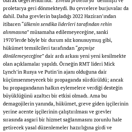
olarak değerlendirildi. “
Elveda proletarya
” denmişti ve
proletarya geri dönmekteydi. Bu çevrelere burjuvalar da
dahil. Daha grevlerin başladığı 2022 Haziran’ından
itibaren “
ülkenin sendika liderleri tarafından rehin
alınmasına
” müsamaha edilemeyeceğine, sanki
1970’lerde böyle bir durum söz konusuymuş gibi,
hükümet temsilcileri tarafından “
geçmişe
dönülemeyeceğine
” dair ardı arkası yeni yeni kesilmekte
olan açıklamalar yapıldı. Örneğin RMT lideri Mick
Lynch’in Rusya ve Putin’in ajanı olduğuna dair
küçümsenmeyecek bir propaganda sürdürüldü; ancak
bu propagandanın halkın eylemelere verdiği desteğin
büyüklüğünü azaltıcı bir etkisi olmadı. Ama bu
demagojilerin yanında, hükümet, greve giden işçilerinin
yerine acente işçilerinin çalıştırılması ve grevler
sırasında asgari bir hizmet sağlanmasını zorunlu hale
getirecek yasal düzenlemeler hazırlığına girdi ve