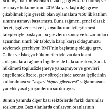
Britanya’da 1 milyondan fazla işçi grev kararı almış ve
sermaye hükümetinin 2016’da yasalaştırdığı greve
çıkabilmek için gerekli olan oylamalara %50’lik katılım
sınırını aşmayı başarmıştı. Buna rağmen, genel olarak
ücret, işgüvencesi ve iş koşullarının iyileştirmesi
talepleriyle başlayan bu grevlerin sonuç ve kazanımları
açısından sınırlı bir tabloyla karşı karşı olduğumuzu
söylemek gerekiyor. RMT’nin başlatmış olduğu grev,
Galler ve İskoçya hükümetleriyle varılan kısmi
anlaşmalara rağmen İngiltere’de hala sürerken, Sunak
hükümeti toplusözleşmeye yanaşmıyor ve grevleri
engellemek üzere, grev süreçlerinde acenta işçilerinin
kullanılması ve “
asgari hizmet güvencesi
” sağlanmasına
yönelik yasal girişimlerini sürdürüyor.
Bunun yanında diğer bazı sektörlerde farklı durumlar
söz konusu. Bazı alanlarda enflasyon oranlarının