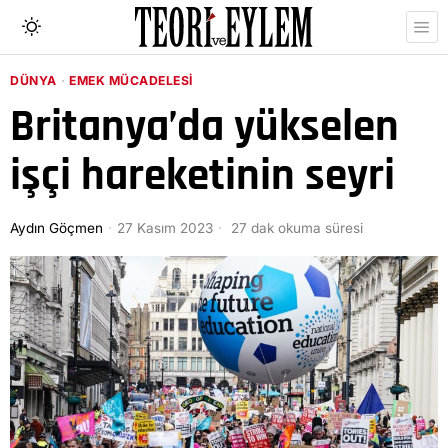
DÜNYA
·
EMEK MÜCADELESI
Britanya’da yükselen
işçi hareketinin seyri
Aydın Göçmen
27 Kasım 2023
27 dak okuma süresi