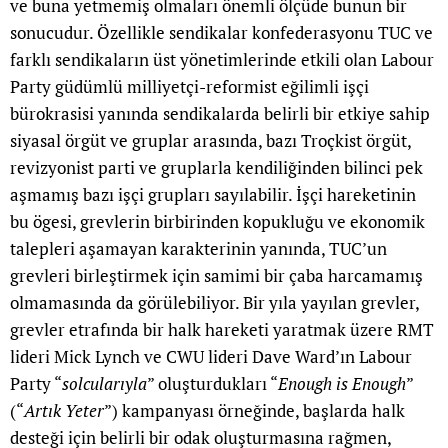
ve buna yetmemiş olmaları önemli ölçüde bunun bir
sonucudur. Özellikle sendikalar konfederasyonu TUC ve
farklı sendikaların üst yönetimlerinde etkili olan Labour
Party güdümlü milliyetçi-reformist eğilimli işçi
bürokrasisi yanında sendikalarda belirli bir etkiye sahip
siyasal örgüt ve gruplar arasında, bazı Troçkist örgüt,
revizyonist parti ve gruplarla kendiliğinden bilinci pek
aşmamış bazı işçi grupları sayılabilir. İşçi hareketinin
bu ögesi, grevlerin birbirinden kopukluğu ve ekonomik
talepleri aşamayan karakterinin yanında, TUC’un
grevleri birleştirmek için samimi bir çaba harcamamış
olmamasında da görülebiliyor. Bir yıla yayılan grevler,
grevler etrafında bir halk hareketi yaratmak üzere RMT
lideri Mick Lynch ve CWU lideri Dave Ward’ın Labour
Party “
solcularıyla
” oluşturdukları “
Enough is Enough
”
(“
Artık Yeter
”) kampanyası örneğinde, başlarda halk
desteği için belirli bir odak oluşturmasına rağmen,