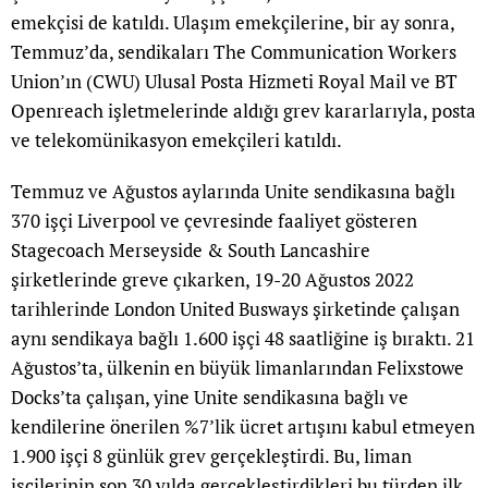
emekçisi de katıldı. Ulaşım emekçilerine, bir ay sonra,
Temmuz’da, sendikaları The Communication Workers
Union’ın (CWU) Ulusal Posta Hizmeti Royal Mail ve BT
Openreach işletmelerinde aldığı grev kararlarıyla, posta
ve telekomünikasyon emekçileri katıldı.
Temmuz ve Ağustos aylarında Unite sendikasına bağlı
370 işçi Liverpool ve çevresinde faaliyet gösteren
Stagecoach Merseyside & South Lancashire
şirketlerinde greve çıkarken, 19-20 Ağustos 2022
tarihlerinde London United Busways şirketinde çalışan
aynı sendikaya bağlı 1.600 işçi 48 saatliğine iş bıraktı. 21
Ağustos’ta, ülkenin en büyük limanlarından Felixstowe
Docks’ta çalışan, yine Unite sendikasına bağlı ve
kendilerine önerilen %7’lik ücret artışını kabul etmeyen
1.900 işçi 8 günlük grev gerçekleştirdi. Bu, liman
işçilerinin son 30 yılda gerçekleştirdikleri bu türden ilk