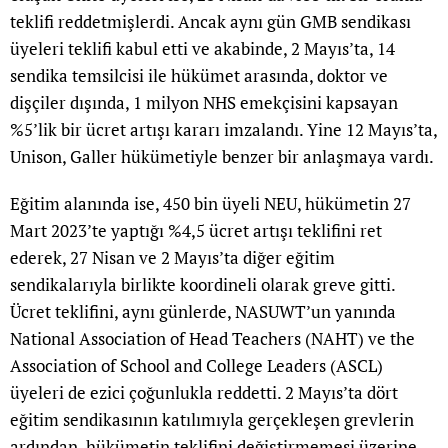
teklifi reddetmişlerdi. Ancak aynı gün GMB sendikası
üyeleri teklifi kabul etti ve akabinde, 2 Mayıs’ta, 14
sendika temsilcisi ile hükümet arasında, doktor ve
dişçiler dışında, 1 milyon NHS emekçisini kapsayan
%5’lik bir ücret artışı kararı imzalandı. Yine 12 Mayıs’ta,
Unison, Galler hükümetiyle benzer bir anlaşmaya vardı.
Eğitim alanında ise, 450 bin üyeli NEU, hükümetin 27
Mart 2023’te yaptığı %4,5 ücret artışı teklifini ret
ederek, 27 Nisan ve 2 Mayıs’ta diğer eğitim
sendikalarıyla birlikte koordineli olarak greve gitti.
Ücret teklifini, aynı günlerde, NASUWT’un yanında
National Association of Head Teachers (NAHT) ve the
Association of School and College Leaders (ASCL)
üyeleri de ezici çoğunlukla reddetti. 2 Mayıs’ta dört
eğitim sendikasının katılımıyla gerçekleşen grevlerin
ardından, hükümetin teklifini değiştirmemesi üzerine,