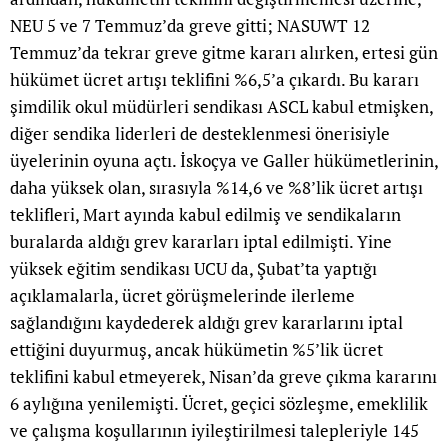
NEU 5 ve 7 Temmuz’da greve gitti; NASUWT 12
Temmuz’da tekrar greve gitme kararı alırken, ertesi gün
hükümet ücret artışı teklifini %6,5’a çıkardı. Bu kararı
şimdilik okul müdürleri sendikası ASCL kabul etmişken,
diğer sendika liderleri de desteklenmesi önerisiyle
üyelerinin oyuna açtı. İskoçya ve Galler hükümetlerinin,
daha yüksek olan, sırasıyla %14,6 ve %8’lik ücret artışı
teklifleri, Mart ayında kabul edilmiş ve sendikaların
buralarda aldığı grev kararları iptal edilmişti. Yine
yüksek eğitim sendikası UCU da, Şubat’ta yaptığı
açıklamalarla, ücret görüşmelerinde ilerleme
sağlandığını kaydederek aldığı grev kararlarını iptal
ettiğini duyurmuş, ancak hükümetin %5’lik ücret
teklifini kabul etmeyerek, Nisan’da greve çıkma kararını
6 aylığına yenilemişti. Ücret, geçici sözleşme, emeklilik
ve çalışma koşullarının iyileştirilmesi talepleriyle 145