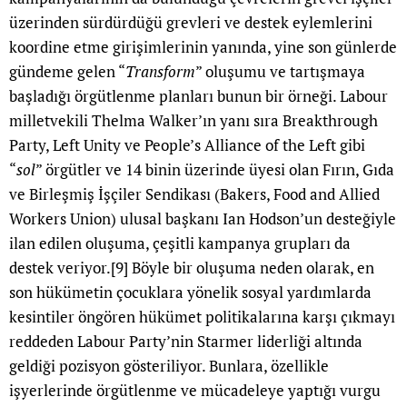
üzerinden sürdürdüğü grevleri ve destek eylemlerini
koordine etme girişimlerinin yanında, yine son günlerde
gündeme gelen “
Transform
” oluşumu ve tartışmaya
başladığı örgütlenme planları bunun bir örneği. Labour
milletvekili Thelma Walker’ın yanı sıra Breakthrough
Party, Left Unity ve People’s Alliance of the Left gibi
“
sol
” örgütler ve 14 binin üzerinde üyesi olan Fırın, Gıda
ve Birleşmiş İşçiler Sendikası (Bakers, Food and Allied
Workers Union) ulusal başkanı Ian Hodson’un desteğiyle
ilan edilen oluşuma, çeşitli kampanya grupları da
destek veriyor.
[9]
Böyle bir oluşuma neden olarak, en
son hükümetin çocuklara yönelik sosyal yardımlarda
kesintiler öngören hükümet politikalarına karşı çıkmayı
reddeden Labour Party’nin Starmer liderliği altında
geldiği pozisyon gösteriliyor. Bunlara, özellikle
işyerlerinde örgütlenme ve mücadeleye yaptığı vurgu