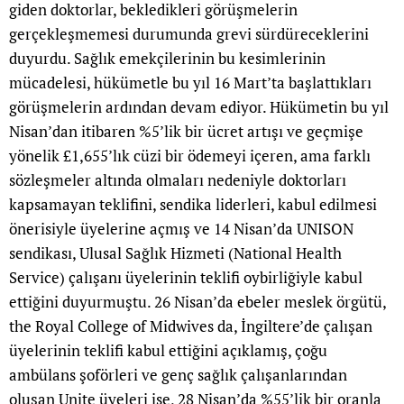
giden doktorlar, bekledikleri görüşmelerin
gerçekleşmemesi durumunda grevi sürdüreceklerini
duyurdu. Sağlık emekçilerinin bu kesimlerinin
mücadelesi, hükümetle bu yıl 16 Mart’ta başlattıkları
görüşmelerin ardından devam ediyor. Hükümetin bu yıl
Nisan’dan itibaren %5’lik bir ücret artışı ve geçmişe
yönelik £1,655’lık cüzi bir ödemeyi içeren, ama farklı
sözleşmeler altında olmaları nedeniyle doktorları
kapsamayan teklifini, sendika liderleri, kabul edilmesi
önerisiyle üyelerine açmış ve 14 Nisan’da UNISON
sendikası, Ulusal Sağlık Hizmeti (National Health
Service) çalışanı üyelerinin teklifi oybirliğiyle kabul
ettiğini duyurmuştu. 26 Nisan’da ebeler meslek örgütü,
the Royal College of Midwives da, İngiltere’de çalışan
üyelerinin teklifi kabul ettiğini açıklamış, çoğu
ambülans şoförleri ve genç sağlık çalışanlarından
oluşan Unite üyeleri ise, 28 Nisan’da %55’lik bir oranla