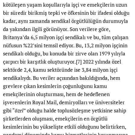
kötüleşen yaşam koşullarıyla işçi ve emekçilerin uzun
bir süredir birikmiş tepki ve öfkesinin bir ifadesi olduğu
kadar, aynı zamanda sendikal örgütlülüğün durumuyla
da yakından ilgili görünüyor. Son verilere göre,
Britanya’da 6,5 milyon işçi sendikalı ve bu, tüm çalışan
nüfusun %22’sini temsil ediyor. Bu, 13,2 milyon işçinin
sendikalı olduğu, bu konuda bir zirve olan 1979 yılıyla
çarpıcı bir karşıtlık oluşturuyor.
[7]
2022 yılında özel
sektörde 2,4, kamu sektöründe ise 3,84 milyon işçi
sendikalıydı. Bu veriler açısından bakıldığında, hem
grevlere çıkan kesimlerin çoğunluğunu kamu
emekçilerinin oluşturması, hem de hedeflenen
işverenlerin Royal Mail, demiryolları ve üniversiteler
gibi “
özel
” olduğu halde toplusözleşme yetkisine sahip
şirketlerden oluşması, emekçilerin en örgütlü
kesimlerinin bu yükselişte etkili olduğunu belirtirken,
pandemi döneminde kamu hizmetlerinin korunmasına