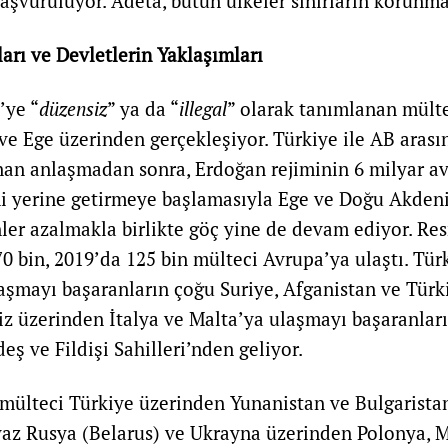
başvuruluyor. Adeta, bütün ülkeler sınırların korunma
arı ve Devletlerin Yaklaşımları
’ye “
düzensiz
” ya da “
illegal
” olarak tanımlanan mülte
ve Ege üzerinden gerçekleşiyor. Türkiye ile AB aras
an anlaşmadan sonra, Erdoğan rejiminin 6 milyar av
ni yerine getirmeye başlamasıyla Ege ve Doğu Akdeni
ler azalmakla birlikte göç yine de devam ediyor. Res
70 bin, 2019’da 125 bin mülteci Avrupa’ya ulaştı. Tü
aşmayı başaranların çoğu Suriye, Afganistan ve Türk
iz üzerinden İtalya ve Malta’ya ulaşmayı başaranları
eş ve Fildişi Sahilleri’nden geliyor.
mülteci Türkiye üzerinden Yunanistan ve Bulgaristan
yaz Rusya (Belarus) ve Ukrayna üzerinden Polonya, M