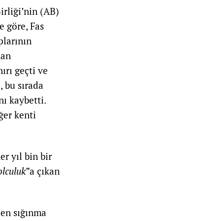
irliği’nin (AB)
e göre, Fas
plarının
nan
ırı geçti ve
, bu sırada
ı kaybetti.
ğer kenti
r yıl bin bir
lculuk
”a çıkan
len sığınma