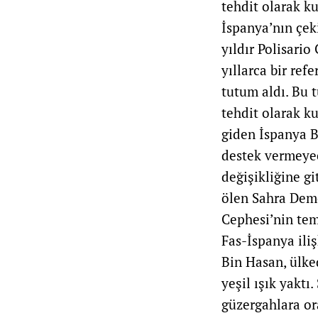
tehdit olarak k
İspanya’nın çeki
yıldır Polisari
yıllarca bir re
tutum aldı. Bu t
tehdit olarak ku
giden İspanya B
destek vermeyec
değişikliğine git
ölen Sahra Demo
Cephesi’nin tem
Fas-İspanya ili
Bin Hasan, ülke
yeşil ışık yaktı
güzergahlara or