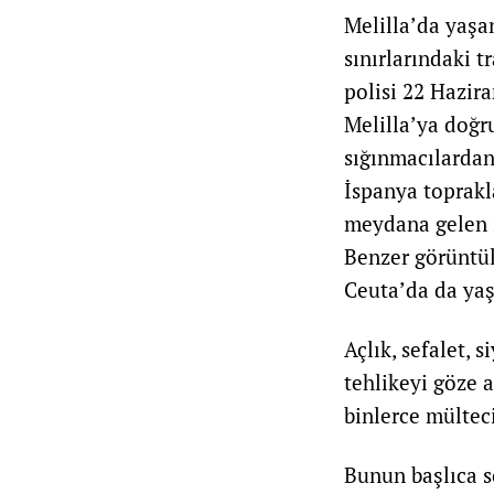
Melilla’da yaşan
sınırlarındaki t
polisi 22 Hazira
Melilla’ya doğr
sığınmacılardan 
İspanya toprakl
meydana gelen i
Benzer görüntül
Ceuta’da da yaş
Açlık, sefalet, 
tehlikeyi göze 
binlerce mülteci
Bunun başlıca s