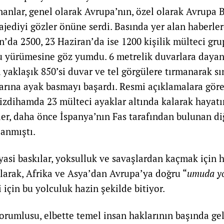
anlar, genel olarak Avrupa’nın, özel olarak Avrupa B
rajediyi gözler önüne serdi. Basında yer alan haberler
n’da 2500, 23 Haziran’da ise 1200 kişilik mülteci gru
u yürümesine göz yumdu. 6 metrelik duvarlara daya
yaklaşık 850’si duvar ve tel görgülere tırmanarak sın
arına ayak basmayı başardı. Resmi açıklamalara göre
zdihamda 23 mülteci ayaklar altında kalarak hayatın
er, daha önce İspanya’nın Fas tarafından bulunan di
anmıştı.
siyasi baskılar, yoksulluk ve savaşlardan kaçmak için he
alarak, Afrika ve Asya’dan Avrupa’ya doğru “
umuda yo
 için bu yolculuk hazin şekilde bitiyor.
orumlusu, elbette temel insan haklarının başında ge