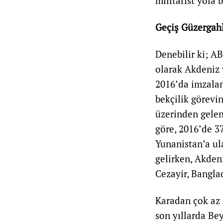
militarist yola 
Geçiş Güzergahl
Denebilir ki; AB
olarak Akdeniz 
2016’da imzalan
bekçilik görevi
üzerinden gelen
göre, 2016’de 3
Yunanistan’a ul
gelirken, Akden
Cezayir, Banglad
Karadan çok az 
son yıllarda Be