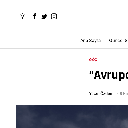
Ana Sayfa
Güncel S
GÖÇ
“Avrup
Yücel Özdemir
8 K