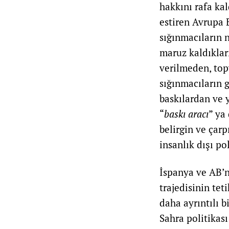
hakkını rafa ka
estiren Avrupa B
sığınmacıların n
maruz kaldıklar
verilmeden, topy
sığınmacıların 
baskılardan ve y
“
baskı aracı
” ya 
belirgin ve çarp
insanlık dışı po
İspanya ve AB’n
trajedisinin tet
daha ayrıntılı 
Sahra politikası