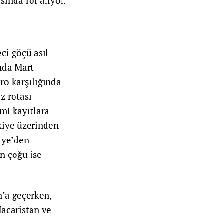
sında rol alıyor.
ci göçü asıl
ında Mart
ro karşılığında
z rotası
mi kayıtlara
rkiye üzerinden
iye’den
n çoğu ise
’a geçerken,
acaristan ve