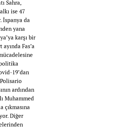
tı Sahra,
alkı ise 47
. İspanya da
inden yana
ya’ya karşı bir
rt ayında Fas’a
 mücadelesine
politika
Kovid-19’dan
Polisario
sının ardından
Kralı Muhammed
la çıkmasına
yor. Diğer
kelerinden