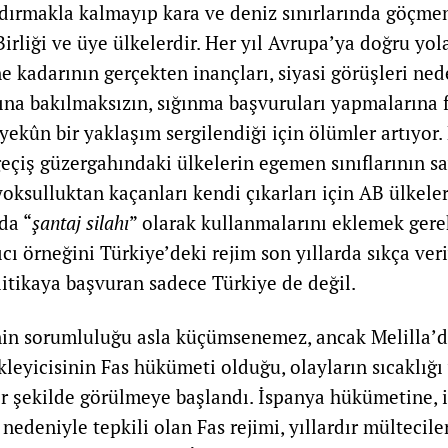
ldırmakla kalmayıp kara ve deniz sınırlarında göçmen
irliği ve üye ülkelerdir. Her yıl Avrupa’ya doğru yol
e kadarının gerçekten inançları, siyasi görüşleri ned
ına bakılmaksızın, sığınma başvuruları yapmalarına f
ekûn bir yaklaşım sergilendiği için ölümler artıyor. 
geçiş güzergahındaki ülkelerin egemen sınıflarının sa
oksulluktan kaçanları kendi çıkarları için AB ülkeler
da “
şantaj silahı
” olarak kullanmalarını eklemek gere
ıcı örneğini Türkiye’deki rejim son yıllarda sıkça ver
litikaya başvuran sadece Türkiye de değil.
in sorumluluğu asla küçümsenemez, ancak Melilla’d
ikleyicisinin Fas hükümeti olduğu, olayların sıcaklığı
bir şekilde görülmeye başlandı. İspanya hükümetine, i
 nedeniyle tepkili olan Fas rejimi, yıllardır mülteciler