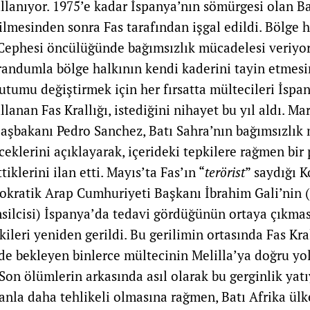
ullanıyor. 1975’e kadar İspanya’nın sömürgesi olan Ba
lmesinden sonra Fas tarafından işgal edildi. Bölge h
o Cephesi öncülüğünde bağımsızlık mücadelesi veriyor
ferandumla bölge halkının kendi kaderini tayin etmes
utumu değiştirmek için her fırsatta mültecileri İspan
llanan Fas Krallığı, istediğini nihayet bu yıl aldı. Ma
aşbakanı Pedro Sanchez, Batı Sahra’nın bağımsızlık
eklerini açıklayarak, içerideki tepkilere rağmen bir 
tiklerini ilan etti. Mayıs’ta Fas’ın “
terörist
” saydığı 
kratik Arap Cumhuriyeti Başkanı İbrahim Gali’nin (
silcisi) İspanya’da tedavi gördüğünün ortaya çıkma
şkileri yeniden gerildi. Bu gerilimin ortasında Fas 
de bekleyen binlerce mültecinin Melilla’ya doğru yo
. Son ölümlerin arkasında asıl olarak bu gerginlik yatı
anla daha tehlikeli olmasına rağmen, Batı Afrika ül