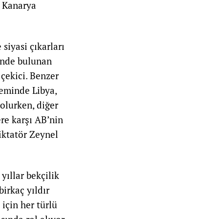
ı Kanarya
iyasi çıkarları
rinde bulunan
 çekici. Benzer
neminde Libya,
 olurken, diğer
ere karşı AB’nin
diktatör Zeynel
yıllar bekçilik
birkaç yıldır
 için her türlü