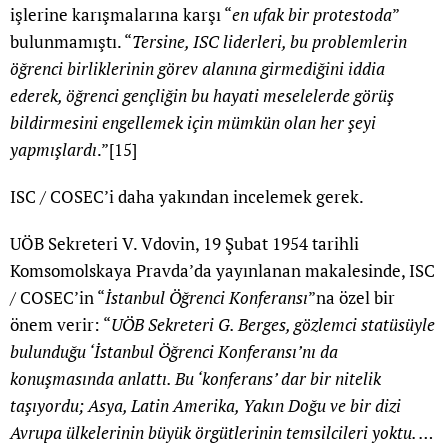
işlerine karışmalarına karşı “
en ufak bir protestoda
”
bulunmamıştı. “
Tersine, ISC liderleri, bu problemlerin
öğrenci birliklerinin görev alanına girmediğini iddia
ederek, öğrenci gençliğin bu hayati meselelerde görüş
bildirmesini engellemek için mümkün olan her şeyi
yapmışlardı
.”
[15]
ISC / COSEC’i daha yakından incelemek gerek.
UÖB Sekreteri V. Vdovin, 19 Şubat 1954 tarihli
Komsomolskaya Pravda’da yayınlanan makalesinde, ISC
/ COSEC’in “
İstanbul Öğrenci Konferansı
”na özel bir
önem verir: “
UÖB Sekreteri G. Berges, gözlemci statüsüyle
bulunduğu ‘İstanbul Öğrenci Konferansı’nı da
konuşmasında anlattı. Bu ‘konferans’ dar bir nitelik
taşıyordu; Asya, Latin Amerika, Yakın Doğu ve bir dizi
Avrupa ülkelerinin büyük örgütlerinin temsilcileri yoktu. …