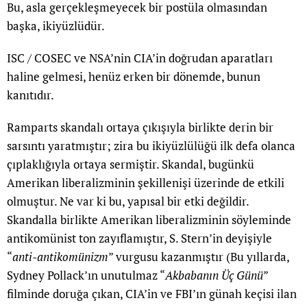
Bu, asla gerçekleşmeyecek bir postüla olmasından
başka, ikiyüzlüdür.
ISC / COSEC ve NSA’nin CIA’in doğrudan aparatları
haline gelmesi, henüz erken bir dönemde, bunun
kanıtıdır.
Ramparts skandalı ortaya çıkışıyla birlikte derin bir
sarsıntı yaratmıştır; zira bu ikiyüzlülüğü ilk defa olanca
çıplaklığıyla ortaya sermiştir. Skandal, bugünkü
Amerikan liberalizminin şekillenişi üzerinde de etkili
olmuştur. Ne var ki bu, yapısal bir etki değildir.
Skandalla birlikte Amerikan liberalizminin söyleminde
antikomünist ton zayıflamıştır, S. Stern’in deyişiyle
“
anti-antikomünizm
” vurgusu kazanmıştır (Bu yıllarda,
Sydney Pollack’ın unutulmaz “
Akbabanın Üç Günü
”
filminde doruğa çıkan, CIA’in ve FBI’ın günah keçisi ilan