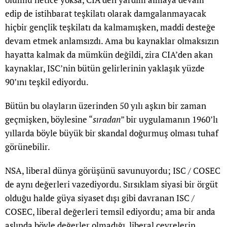
edip de istihbarat teşkilatı olarak damgalanmayacak
hiçbir gençlik teşkilatı da kalmamışken, maddi desteğe
devam etmek anlamsızdı. Ama bu kaynaklar olmaksızın
hayatta kalmak da mümkün değildi, zira CIA’den akan
kaynaklar, ISC’nin bütün gelirlerinin yaklaşık yüzde
90’ını teşkil ediyordu.
Bütün bu olayların üzerinden 50 yılı aşkın bir zaman
geçmişken, böylesine “
sıradan
” bir uygulamanın 1960’lı
yıllarda böyle büyük bir skandal doğurmuş olması tuhaf
görünebilir.
NSA, liberal dünya görüşünü savunuyordu; ISC / COSEC
de aynı değerleri vazediyordu. Sırsıklam siyasi bir örgüt
olduğu halde güya siyaset dışı gibi davranan ISC /
COSEC, liberal değerleri temsil ediyordu; ama bir anda
aslında böyle değerler olmadığı, liberal çevrelerin