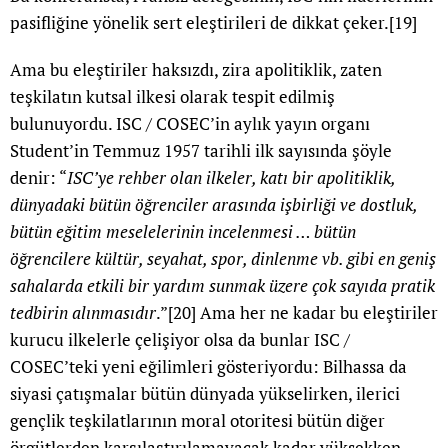
pasifliğine yönelik sert eleştirileri de dikkat çeker.
[19]
Ama bu eleştiriler haksızdı, zira apolitiklik, zaten
teşkilatın kutsal ilkesi olarak tespit edilmiş
bulunuyordu. ISC / COSEC’in aylık yayın organı
Student’in Temmuz 1957 tarihli ilk sayısında şöyle
denir: “
ISC’ye rehber olan ilkeler, katı bir apolitiklik,
dünyadaki bütün öğrenciler arasında işbirliği ve dostluk,
bütün eğitim meselelerinin incelenmesi … bütün
öğrencilere kültür, seyahat, spor, dinlenme vb. gibi en geniş
sahalarda etkili bir yardım sunmak üzere çok sayıda pratik
tedbirin alınmasıdır
.”
[20]
Ama her ne kadar bu eleştiriler
kurucu ilkelerle çelişiyor olsa da bunlar ISC /
COSEC’teki yeni eğilimleri gösteriyordu: Bilhassa da
siyasi çatışmalar bütün dünyada yükselirken, ilerici
gençlik teşkilatlarının moral otoritesi bütün diğer
örgütlerden karşılaştırılamayacak kadar yüksekken,