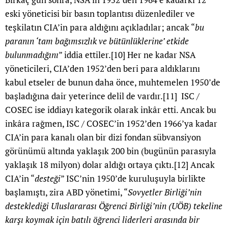
eski yöneticisi bir basın toplantısı düzenlediler ve
teşkilatın CIA’in para aldığını açıkladılar; ancak “
bu
paranın ‘tam bağımsızlık ve bütünlüklerine’ etkide
bulunmadığını
” iddia ettiler.
[10]
Her ne kadar NSA
yöneticileri, CIA’den 1952’den beri para aldıklarını
kabul etseler de bunun daha önce, muhtemelen 1950’de
başladığına dair yeterince delil de vardır.
[11]
ISC /
COSEC ise iddiayı kategorik olarak inkâr etti. Ancak bu
inkâra rağmen, ISC / COSEC’in 1952’den 1966’ya kadar
CIA’in para kanalı olan bir dizi fondan sübvansiyon
görünümü altında yaklaşık 200 bin (bugünün parasıyla
yaklaşık 18 milyon) dolar aldığı ortaya çıktı.
[12]
Ancak
CIA’in “
desteği
” ISC’nin 1950’de kuruluşuyla birlikte
başlamıştı, zira ABD yönetimi, “
Sovyetler Birliği’nin
desteklediği Uluslararası Öğrenci Birliği’nin (UÖB) tekeline
karşı koymak için batılı öğrenci liderleri arasında bir