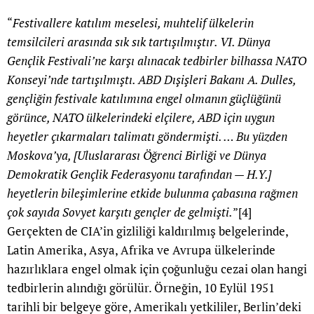
“
Festivallere katılım meselesi, muhtelif ülkelerin
temsilcileri arasında sık sık tartışılmıştır. VI. Dünya
Gençlik Festivali’ne karşı alınacak tedbirler bilhassa NATO
Konseyi’nde tartışılmıştı. ABD Dışişleri Bakanı A. Dulles,
gençliğin festivale katılımına engel olmanın güçlüğünü
görünce, NATO ülkelerindeki elçilere, ABD için uygun
heyetler çıkarmaları talimatı göndermişti. … Bu yüzden
Moskova’ya, [Uluslararası Öğrenci Birliği ve Dünya
Demokratik Gençlik Federasyonu tarafından — H.Y.]
heyetlerin bileşimlerine etkide bulunma çabasına rağmen
çok sayıda Sovyet karşıtı gençler de gelmişti.
”
[4]
Gerçekten de CIA’in gizliliği kaldırılmış belgelerinde,
Latin Amerika, Asya, Afrika ve Avrupa ülkelerinde
hazırlıklara engel olmak için çoğunluğu cezai olan hangi
tedbirlerin alındığı görülür. Örneğin, 10 Eylül 1951
tarihli bir belgeye göre, Amerikalı yetkililer, Berlin’deki