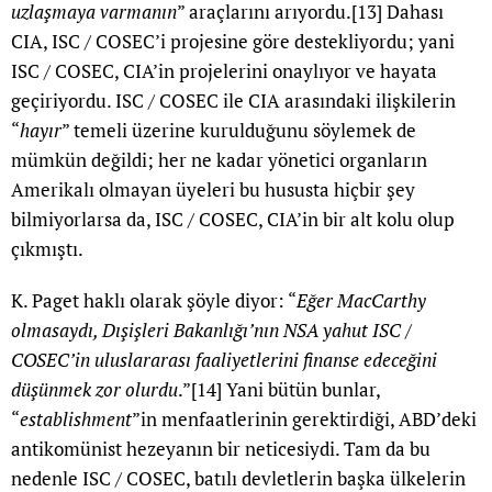
uzlaşmaya varmanın
” araçlarını arıyordu.
[13]
Dahası
CIA, ISC / COSEC’i projesine göre destekliyordu; yani
ISC / COSEC, CIA’in projelerini onaylıyor ve hayata
geçiriyordu. ISC / COSEC ile CIA arasındaki ilişkilerin
“
hayır
” temeli üzerine kurulduğunu söylemek de
mümkün değildi; her ne kadar yönetici organların
Amerikalı olmayan üyeleri bu hususta hiçbir şey
bilmiyorlarsa da, ISC / COSEC, CIA’in bir alt kolu olup
çıkmıştı.
K. Paget haklı olarak şöyle diyor: “
Eğer MacCarthy
olmasaydı, Dışişleri Bakanlığı’nın NSA yahut ISC /
COSEC’in uluslararası faaliyetlerini finanse edeceğini
düşünmek zor olurdu
.”
[14]
Yani bütün bunlar,
“
establishment
”in menfaatlerinin gerektirdiği, ABD’deki
antikomünist hezeyanın bir neticesiydi. Tam da bu
nedenle ISC / COSEC, batılı devletlerin başka ülkelerin