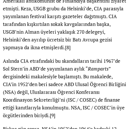
Amerikalı antikomünist de Finlandiya başkentini ziyaret
etmişti. Keza, USGB grubu da Helsinki’de, CIA parasıyla
yayımlanan festival karşıtı gazeteler dağıtmıştı. CIA
tarafından kışkırtılan sokak kavgalarından başka,
USGB’nin Alman üyeleri yaklaşık 270 delegeyi,
Helsinki’den ayrılıp ücretsiz bir Batı Avrupa gezisi
yapmaya da ikna etmişlerdi.
[8]
Aslında CIA etrafındaki bu skandalların tarihi 1967’de
Sol Stern’in ABD’de yayımlanan aylık “
Ramparts
”
dergisindeki makalesiyle başlamıştı. Bu makalede,
CIA’in 1952’den beri sadece ABD Ulusal Öğrenci Birliğini
(NSA) değil, Uluslararası Öğrenci Konferansı
Koordinasyon Sekreterliği’ni (ISC / COSEC) de finanse
ettiği kanıtlarıyla konulmuştu. NSA, ISC / COSEC’in üye
örgütlerinden biriydi.
[9]
Birkaç gün sonra, NSA’in 1952’den 1964’e kadarki 12