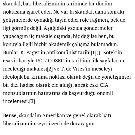
skandal, batı liberalizminin tarihinde bir dönüm
noktasına işaret eder. Ne var ki skandal, daha sonraki
gelişmelerde oynadığı tayin edici role rağmen, pek de
ilgi görmüş değil. Aşağıdaki yazıda göndermeler
yapacağım üç makale dışında, hiç değilse ben, bu
konuyla ilgili hiçbir akademik çalışma bulamadım.
Bunlar, K. Paget’in antikomünist tarihi
[1]
, J. Kotek’in
esas itibariyle ISC / COSEC’in tarihinin ilk sayfalarını
incelediği makalesi
[2]
ve T. de Vries’in meseleyi
ideolojik bir kırılma noktası olarak değil de yönetişimsel
bir dizi hadise olarak ele aldığı, ancak eski CIA
mensuplarının hatıratına da başvurduğu önemli
incelemesi.
[3]
Bense, skandalın Amerikan ve genel olarak batı
liberalizminin seyri üzerinde duracağım.