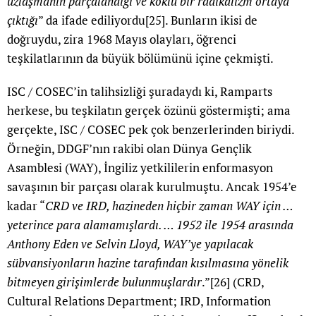
uzlaşmanın parçalandığı ve köklü bir radikalizm ortaya
çıktığı
” da ifade ediliyordu
[25]
. Bunların ikisi de
doğruydu, zira 1968 Mayıs olayları, öğrenci
teşkilatlarının da büyük bölümünü içine çekmişti.
ISC / COSEC’in talihsizliği şuradaydı ki, Ramparts
herkese, bu teşkilatın gerçek özünü göstermişti; ama
gerçekte, ISC / COSEC pek çok benzerlerinden biriydi.
Örneğin, DDGF’nın rakibi olan Dünya Gençlik
Asamblesi (WAY), İngiliz yetkililerin enformasyon
savaşının bir parçası olarak kurulmuştu. Ancak 1954’e
kadar “
CRD ve IRD, hazineden hiçbir zaman WAY için …
yeterince para alamamışlardı. … 1952 ile 1954 arasında
Anthony Eden ve Selvin Lloyd, WAY’ye yapılacak
sübvansiyonların hazine tarafından kısılmasına yönelik
bitmeyen girişimlerde bulunmuşlardır
.”
[26]
(CRD,
Cultural Relations Department; IRD, Information