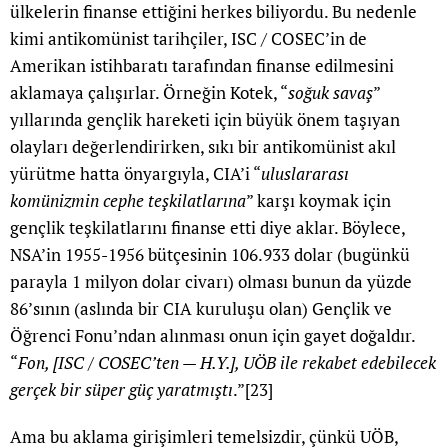
ülkelerin finanse ettiğini herkes biliyordu. Bu nedenle
kimi antikomünist tarihçiler, ISC / COSEC’in de
Amerikan istihbaratı tarafından finanse edilmesini
aklamaya çalışırlar. Örneğin Kotek, “
soğuk savaş
”
yıllarında gençlik hareketi için büyük önem taşıyan
olayları değerlendirirken, sıkı bir antikomünist akıl
yürütme hatta önyargıyla, CIA’i “
uluslararası
komünizmin cephe teşkilatlarına
” karşı koymak için
gençlik teşkilatlarını finanse etti diye aklar. Böylece,
NSA’in 1955-1956 bütçesinin 106.933 dolar (bugünkü
parayla 1 milyon dolar civarı) olması bunun da yüzde
86’sının (aslında bir CIA kuruluşu olan) Gençlik ve
Öğrenci Fonu’ndan alınması onun için gayet doğaldır.
“
Fon, [ISC / COSEC’ten — H.Y.], UÖB ile rekabet edebilecek
gerçek bir süper güç yaratmıştı
.”
[23]
Ama bu aklama girişimleri temelsizdir, çünkü UÖB,