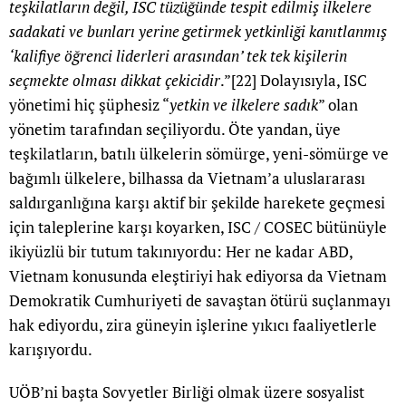
teşkilatların değil, ISC tüzüğünde tespit edilmiş ilkelere
sadakati ve bunları yerine getirmek yetkinliği kanıtlanmış
‘kalifiye öğrenci liderleri arasından’ tek tek kişilerin
seçmekte olması dikkat çekicidir
.”
[22]
Dolayısıyla, ISC
yönetimi hiç şüphesiz “
yetkin ve ilkelere sadık
” olan
yönetim tarafından seçiliyordu. Öte yandan, üye
teşkilatların, batılı ülkelerin sömürge, yeni-sömürge ve
bağımlı ülkelere, bilhassa da Vietnam’a uluslararası
saldırganlığına karşı aktif bir şekilde harekete geçmesi
için taleplerine karşı koyarken, ISC / COSEC bütünüyle
ikiyüzlü bir tutum takınıyordu: Her ne kadar ABD,
Vietnam konusunda eleştiriyi hak ediyorsa da Vietnam
Demokratik Cumhuriyeti de savaştan ötürü suçlanmayı
hak ediyordu, zira güneyin işlerine yıkıcı faaliyetlerle
karışıyordu.
UÖB’ni başta Sovyetler Birliği olmak üzere sosyalist