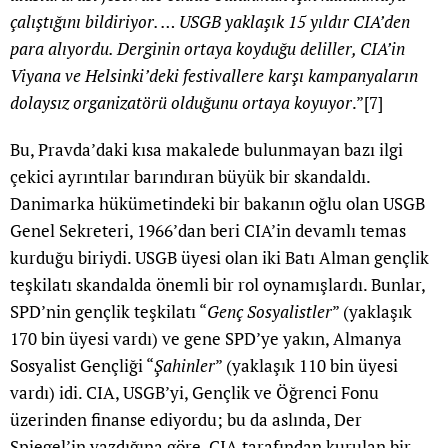
çalıştığını bildiriyor. … USGB yaklaşık 15 yıldır CIA’den
para alıyordu. Derginin ortaya koyduğu deliller, CIA’in
Viyana ve Helsinki’deki festivallere karşı kampanyaların
dolaysız organizatörü olduğunu ortaya koyuyor
.”
[7]
Bu, Pravda’daki kısa makalede bulunmayan bazı ilgi
çekici ayrıntılar barındıran büyük bir skandaldı.
Danimarka hükümetindeki bir bakanın oğlu olan USGB
Genel Sekreteri, 1966’dan beri CIA’in devamlı temas
kurduğu biriydi. USGB üyesi olan iki Batı Alman gençlik
teşkilatı skandalda önemli bir rol oynamışlardı. Bunlar,
SPD’nin gençlik teşkilatı “
Genç Sosyalistler
” (yaklaşık
170 bin üyesi vardı) ve gene SPD’ye yakın, Almanya
Sosyalist Gençliği “
Şahinler
” (yaklaşık 110 bin üyesi
vardı) idi. CIA, USGB’yi, Gençlik ve Öğrenci Fonu
üzerinden finanse ediyordu; bu da aslında, Der
Spiegel’in yazdığına göre, CIA tarafından kurulan bir