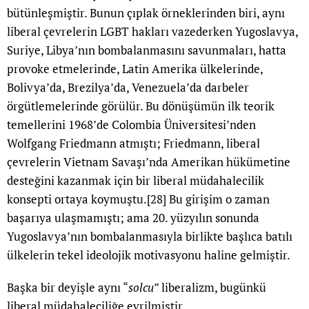
bütünleşmiştir. Bunun çıplak örneklerinden biri, aynı
liberal çevrelerin LGBT hakları vazederken Yugoslavya,
Suriye, Libya’nın bombalanmasını savunmaları, hatta
provoke etmelerinde, Latin Amerika ülkelerinde,
Bolivya’da, Brezilya’da, Venezuela’da darbeler
örgütlemelerinde görülür. Bu dönüşümün ilk teorik
temellerini 1968’de Colombia Üniversitesi’nden
Wolfgang Friedmann atmıştı; Friedmann, liberal
çevrelerin Vietnam Savaşı’nda Amerikan hükümetine
desteğini kazanmak için bir liberal müdahalecilik
konsepti ortaya koymuştu.
[28]
Bu girişim o zaman
başarıya ulaşmamıştı; ama 20. yüzyılın sonunda
Yugoslavya’nın bombalanmasıyla birlikte başlıca batılı
ülkelerin tekel ideolojik motivasyonu haline gelmiştir.
Başka bir deyişle aynı “
solcu
” liberalizm, bugünkü
liberal müdahaleciliğe evrilmiştir.