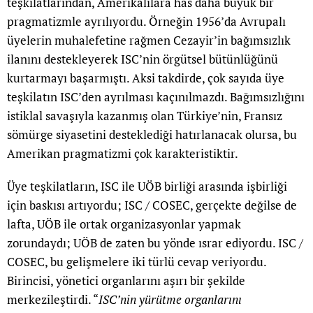
teşkilatlarından, Amerikalılara has daha büyük bir
pragmatizmle ayrılıyordu. Örneğin 1956’da Avrupalı
üyelerin muhalefetine rağmen Cezayir’in bağımsızlık
ilanını destekleyerek ISC’nin örgütsel bütünlüğünü
kurtarmayı başarmıştı. Aksi takdirde, çok sayıda üye
teşkilatın ISC’den ayrılması kaçınılmazdı. Bağımsızlığını
istiklal savaşıyla kazanmış olan Türkiye’nin, Fransız
sömürge siyasetini desteklediği hatırlanacak olursa, bu
Amerikan pragmatizmi çok karakteristiktir.
Üye teşkilatların, ISC ile UÖB birliği arasında işbirliği
için baskısı artıyordu; ISC / COSEC, gerçekte değilse de
lafta, UÖB ile ortak organizasyonlar yapmak
zorundaydı; UÖB de zaten bu yönde ısrar ediyordu. ISC /
COSEC, bu gelişmelere iki türlü cevap veriyordu.
Birincisi, yönetici organlarını aşırı bir şekilde
merkezileştirdi. “
ISC’nin yürütme organlarını