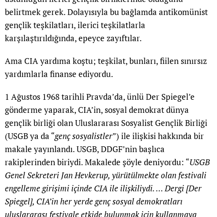
belirtmek gerek. Dolayısıyla bu bağlamda antikomünist
gençlik teşkilatları, ilerici teşkilatlarla
karşılaştırıldığında, epeyce zayıftılar.
Ama CIA yardıma koştu; teşkilat, bunları, fiilen sınırsız
yardımlarla finanse ediyordu.
1 Ağustos 1968 tarihli Pravda’da, ünlü Der Spiegel’e
gönderme yaparak, CIA’in, sosyal demokrat dünya
gençlik birliği olan Uluslararası Sosyalist Gençlik Birliği
(USGB ya da “
genç sosyalistler
”) ile ilişkisi hakkında bir
makale yayınlandı. USGB, DDGF’nin başlıca
rakiplerinden biriydi. Makalede şöyle deniyordu: “
USGB
Genel Sekreteri Jan Hevkerup, yürütülmekte olan festivali
engelleme girişimi içinde CIA ile ilişkiliydi. … Dergi [Der
Spiegel], CIA’in her yerde genç sosyal demokratları
uluslararası festivale etkide bulunmak için kullanmaya