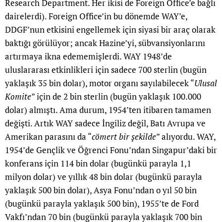
Research Department. Her ikisi de Foreign Office’e bağlı
dairelerdi). Foreign Office’in bu dönemde WAY’e,
DDGF’nun etkisini engellemek için siyasi bir araç olarak
baktığı görülüyor; ancak Hazine’yi, sübvansiyonlarını
artırmaya ikna edememişlerdi. WAY 1948’de
uluslararası etkinlikleri için sadece 700 sterlin (bugün
yaklaşık 35 bin dolar), motor organı sayılabilecek “
Ulusal
Komite
” için de 2 bin sterlin (bugün yaklaşık 100.000
dolar) almıştı. Ama durum, 1954’ten itibaren tamamen
değişti. Artık WAY sadece İngiliz değil, Batı Avrupa ve
Amerikan parasını da “
cömert bir şekilde
” alıyordu. WAY,
1954’de Gençlik ve Öğrenci Fonu’ndan Singapur’daki bir
konferans için 114 bin dolar (bugünkü parayla 1,1
milyon dolar) ve yıllık 48 bin dolar (bugünkü parayla
yaklaşık 500 bin dolar), Asya Fonu’ndan o yıl 50 bin
(bugünkü parayla yaklaşık 500 bin), 1955’te de Ford
Vakfı’ndan 70 bin (bugünkü parayla yaklaşık 700 bin