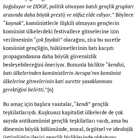
boğuluyor ve DDGF, politik olmayan batılı gençlik grupları
arasında daha büyük prestij ve nüfuz elde ediyor.
” Böylece
“
kaynak
”, komünistlerle ilişkili olmayan gençlerin
komünist ülkelerdeki festivallere gitmelerine izin
verilmesinin “
çok faydalı
” olacağını, zira bu suretle
komünist gençliğin, hükümetlerinin batı karşıtı
propagandasına daha büyük güvensizlik
besleyebileceğini öneriyor. Bununla birlikte “
kendisi,
batı ülkelerinden komünistlerin Avrupa’nın komünist
ülkelerine gitmelerinin kati surette yasaklanması
gerektiğini belirtti
.”
[6]
Bu amaç için başlıca vasıtalar, “
kendi
” gençlik
teşkilatlarıydı. Kuşkusuz kapitalist ülkelerde de çok
sayıda antikomünist gençlik teşkilatları vardı, ama bu
dönemin büyük bölümünde, moral, örgütsel ve ideolojik
üstünlüğün ilerici gençlik birliklerinde olduğunu