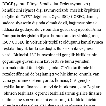
DDGF (yahut Dünya Sendikalar Federasyonu vb.)
kendilerini siyaset dışı saymıyorlardı, meslek örgütleri
değillerdi, “
STK
” değillerdi. Oysa ISC / COSEC, daima,
sadece siyasetin dışında olmak değil, bağımsız olmak
iddiası da güdüyordu ve bundan gurur duyuyordu. Ama
Ramparts dergisinin ifşası, bunun tam tersi olduğunu,
ISC / COSEC’in yolsuz bir teşkilat olduğunu kanıtlayınca
teşkilat büyük bir krize düştü. Bu krizin iki veçhesi
vardı. Birincisi, ISC bünyesindeki gençlik birliklerinin
çoğunluğu güvenlerini kaybetti ve bunu yeniden
kurmak mümkün değildi, çünkü CIA’in tarihinde bir
rezalet dönemi de başlamıştı ve hiç kimse, onunla yan
yana görünmek istemiyordu. İkincisi, CIA gençlik
teşkilatlarını finanse etmeyi de bırakmıştı, zira Başkan
Johnson teşkilata, öğrenci teşkilatlarının gizlice finanse
edilmesine son vermesini emretmişti. Kaldı ki, hiçbir
olumlu netice yoksa, CIA’den yardım almaya devam