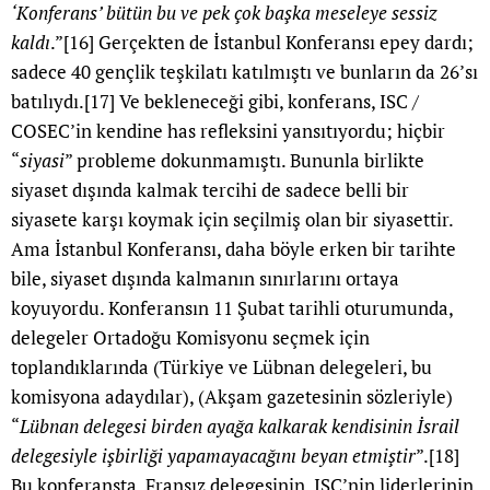
‘Konferans’ bütün bu ve pek çok başka meseleye sessiz
kaldı
.”
[16]
Gerçekten de İstanbul Konferansı epey dardı;
sadece 40 gençlik teşkilatı katılmıştı ve bunların da 26’sı
batılıydı.
[17]
Ve bekleneceği gibi, konferans, ISC /
COSEC’in kendine has refleksini yansıtıyordu; hiçbir
“
siyasi
” probleme dokunmamıştı. Bununla birlikte
siyaset dışında kalmak tercihi de sadece belli bir
siyasete karşı koymak için seçilmiş olan bir siyasettir.
Ama İstanbul Konferansı, daha böyle erken bir tarihte
bile, siyaset dışında kalmanın sınırlarını ortaya
koyuyordu. Konferansın 11 Şubat tarihli oturumunda,
delegeler Ortadoğu Komisyonu seçmek için
toplandıklarında (Türkiye ve Lübnan delegeleri, bu
komisyona adaydılar), (Akşam gazetesinin sözleriyle)
“
Lübnan delegesi birden ayağa kalkarak kendisinin İsrail
delegesiyle işbirliği yapamayacağını beyan etmiştir
”.
[18]
Bu konferansta, Fransız delegesinin, ISC’nin liderlerinin