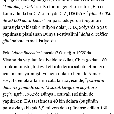
“
kamuflaj şirketi
” idi. Bu fonun genel sekreteri, Harri
Lann adında bir CIA ajanıydı. CIA, USGB’ne “
yılda 45.000
ile 50.000 dolar kadar
” bir para ödüyordu (bugünün
parasıyla yaklaşık 4 milyon dolar). CIA, Sofya’da o yaz
yapılması planlanan Dünya Festivali’ni “
daha öncekiler
gibi
” sabote etmek istiyordu.
Peki “
daha öncekiler
” nasıldı? Örneğin 1959’da
Viyana’da yapılan festivalde teşkilat, Chicago’dan 180
antikomüniste, festival etkinliklerini sabote etmeleri
için ödeme yapmıştı ve hem onların hem de Alman
sosyal demokratlarının çabaları sayesinde, “
festivalin
daha ilk gününde polis 13 sokak kavgasını kayıtlara
geçirmişti
”. 1962’de Dünya Festivali Helsinki’de
yapılırken CIA tarafından 40 bin dolara (bugünün
parasıyla yaklaşık 3,5 milyon dolar) finanse edilen 160