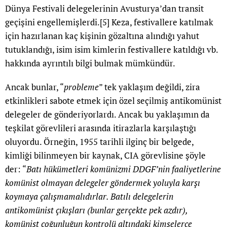
Dünya Festivali delegelerinin Avusturya’dan transit
geçişini engellemişlerdi.
[5]
Keza, festivallere katılmak
için hazırlanan kaç kişinin gözaltına alındığı yahut
tutuklandığı, isim isim kimlerin festivallere katıldığı vb.
hakkında ayrıntılı bilgi bulmak mümkündür.
Ancak bunlar, “
probleme
” tek yaklaşım değildi, zira
etkinlikleri sabote etmek için özel seçilmiş antikomünist
delegeler de gönderiyorlardı. Ancak bu yaklaşımın da
teşkilat görevlileri arasında itirazlarla karşılaştığı
oluyordu. Örneğin, 1955 tarihli ilginç bir belgede,
kimliği bilinmeyen bir kaynak, CIA görevlisine şöyle
der: “
Batı hükümetleri komünizmi DDGF’nin faaliyetlerine
komünist olmayan delegeler göndermek yoluyla karşı
koymaya çalışmamalıdırlar. Batılı delegelerin
antikomünist çıkışları (bunlar gerçekte pek azdır),
komünist çoğunluğun kontrolü altındaki kimselerce