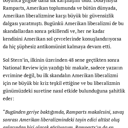
boyunca gitgide daha sık karşılaşılır oldu. Dolayısıyla
Ramparts, Amerikan toplumunda ve bütün dünyada,
Amerikan liberalizmine karşı büyük bir güvensizlik
dalgası yaratmıştı. Bugünkü Amerikan liberalizmi de bu
skandallardan sonra şekillendi ve, her ne kadar
kendisini Amerikan sol çevrelerinde konuşlandırıyorsa
da hiç şüphesiz antikomünist kalmaya devam etti.
Sol Stern’in, ilkinin üzerinden 48 sene geçtikten sonra
National Review için yazdığı bir makale, sadece yazarın
evrimine değil, bu ilk skandalın Amerikan liberalizmi
için ne büyük bir kriz teşkil ettiğine ve bu liberalizmin
günümüzdeki suretine nasıl etkide bulunduğuna şahitlik
eder:
“
Bugünden geriye baktığımda, Ramparts makalesini, savaş
sonrası Amerikan liberalizmindeki tayin edici altüst oluş
anlarından biri olarak görüyorum. Ramparts’ın da en