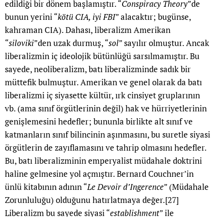
edildiği bir dönem başlamıştır. “
Conspiracy Theory
”de
bunun yerini “
kötü CIA, iyi FBI
” alacaktır; bugünse,
kahraman CIA). Dahası, liberalizm Amerikan
“
siloviki
”den uzak durmuş, “
sol
” sayılır olmuştur. Ancak
liberalizmin iç ideolojik bütünlüğü sarsılmamıştır. Bu
sayede, neoliberalizm, batı liberalizminde sadık bir
müttefik bulmuştur. Amerikan ve genel olarak da batı
liberalizmi iç siyasette kültür, ırk cinsiyet gruplarının
vb. (ama sınıf örgütlerinin değil) hak ve hürriyetlerinin
genişlemesini hedefler; bununla birlikte alt sınıf ve
katmanların sınıf bilincinin aşınmasını, bu suretle siyasi
örgütlerin de zayıflamasını ve tahrip olmasını hedefler.
Bu, batı liberalizminin emperyalist müdahale doktrini
haline gelmesine yol açmıştır. Bernard Couchner’in
ünlü kitabının adının “
Le Devoir d’Ingerence
” (Müdahale
Zorunluluğu) olduğunu hatırlatmaya değer.
[27]
Liberalizm bu sayede siyasi “
establishment
” ile