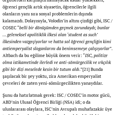
öğrenci gençlik artık siyasetin, öğrencilerle ilgili
olanların yanı sıra sosyal problemlerin dışında
kalamazdı. Dolayısıyla, Volodin’in altını çizdiği gibi, ISC /
COSEC “
belli bir dönüşümden geçmek zorundaydı; bunlar
… geleneksel apolitiklik ilkesi olan ‘student as such’
ilkesinden vazgeçiyorlar ve hatta sol öğrenci gençliğin kimi
antiemperyalist sloganlarını da benimsemeye çalışıyorlar
”.
Altbach da bu eğilime büyük önem verir: “
ISC, politize
olma istikametinde ilerledi ve anti-sömürgecilik ve ırkçılık
gibi bir dizi meselede kesin bir tutum aldı
.”
[21]
Bunda
şaşılacak bir şey yoktu, zira Amerikan emperyalist
çevreleri de zaten yeni-sömürgecilikten yanaydılar.
Şunu da hatırlatmak gerek: ISC / COSEC’in motor gücü,
ABD’nin Ulusal Öğrenci Birliği (NSA) idi; o da
uluslararası olaylara, ISC’nin Avrupalı muhafazakâr üye